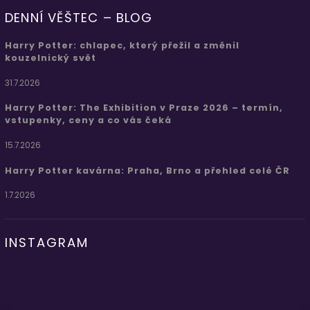
DENNÍ VĚŠTEC – BLOG
Harry Potter: chlapec, který přežil a změnil
kouzelnický svět
31.7.2026
Harry Potter: The Exhibition v Praze 2026 – termín,
vstupenky, ceny a co vás čeká
15.7.2026
Harry Potter kavárna: Praha, Brno a přehled celé ČR
1.7.2026
INSTAGRAM