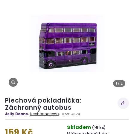
1 / 2
Plechová pokladnička:
Záchranný autobus
Jelly Beans
Neohodnoceno
Kód:
4824
Skladem
(>5 ks)
159 Kč
Můžeme doručit do: