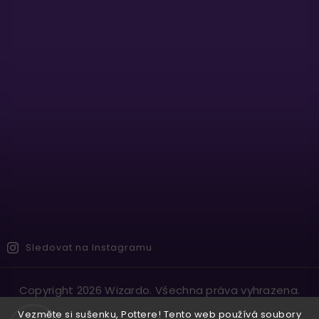
Sledovat na Instagramu
Copyright 2026
Wizardo
. Všechna práva vyhrazena.
Vytvořil
Shoptet
| Design
Shoptak.cz.
Vezměte si sušenku, Pottere! Tento web používá soubory