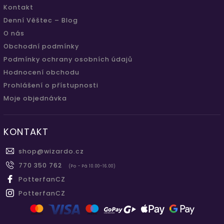
Kontakt
Denní Věštec – Blog
O nás
Obchodní podmínky
Podmínky ochrany osobních údajů
Hodnocení obchodu
Prohlášení o přístupnosti
Moje objednávka
KONTAKT
shop
@
wizardo.cz
770 350 762
(Po - Pá 10.00-16.00)
PotterfanCZ
PotterfanCZ