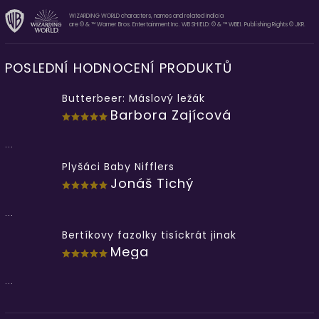
WIZARDING WORLD characters, names and related indicia
are © & ™ Warner Bros. Entertainment Inc. WB SHIELD: © & ™ WBEI. Publishing Rights © JKR.
POSLEDNÍ HODNOCENÍ PRODUKTŮ
Butterbeer: Máslový ležák
Barbora Zajícová
...
Plyšáci Baby Nifflers
Jonáš Tichý
...
Bertíkovy fazolky tisíckrát jinak
Mega
...