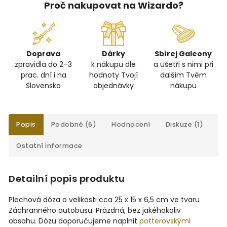
Proč nakupovat na Wizardo?
Doprava
Dárky
Sbírej Galeony
zpravidla do 2–3
k nákupu dle
a ušetři s nimi při
prac. dní i na
hodnoty Tvojí
dalším Tvém
Slovensko
objednávky
nákupu
Popis
Podobné (6)
Hodnocení
Diskuze (1)
Ostatní informace
Detailní popis produktu
Plechová dóza o velikosti cca 25 x 15 x 6,5 cm ve tvaru
Záchranného autobusu. Prázdná, bez jakéhokoliv
obsahu.
Dózu doporučujeme naplnit
potterovskými