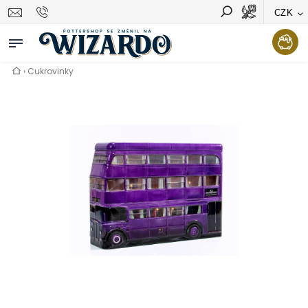
CZK
Vyhledávání
Hledat
›
Cukrovinky