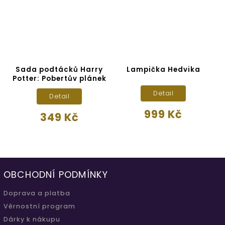
Sada podtácků Harry
Lampička Hedvika
S
Potter: Pobertův plánek
Detail
Detail
999 Kč
349 Kč
OBCHODNÍ PODMÍNKY
Doprava a platba
Věrnostní program
Dárky k nákupu