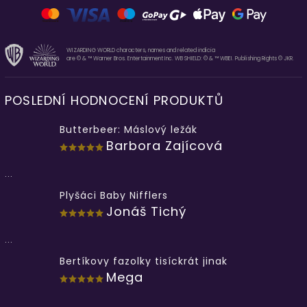
WIZARDING WORLD characters, names and related indicia
are © & ™ Warner Bros. Entertainment Inc. WB SHIELD: © & ™ WBEI. Publishing Rights © JKR.
POSLEDNÍ HODNOCENÍ PRODUKTŮ
Butterbeer: Máslový ležák
Barbora Zajícová
...
Plyšáci Baby Nifflers
Jonáš Tichý
...
Bertíkovy fazolky tisíckrát jinak
Mega
...