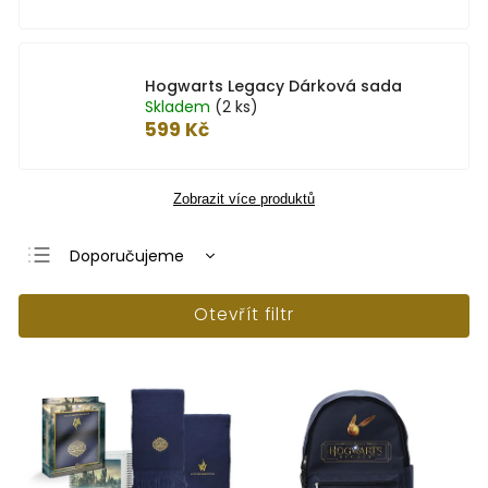
Hogwarts Legacy Dárková sada
Skladem
(2 ks)
599 Kč
Zobrazit více produktů
Doporučujeme
Nejlevnější
Otevřít filtr
Nejdražší
Nejprodávanější
Abecedně