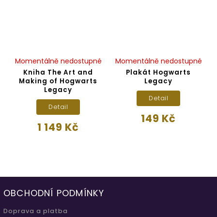
Momentálně nedostupné
Momentálně nedostupné
Kniha The Art and
Plakát Hogwarts
Making of Hogwarts
Legacy
Legacy
Detail
Detail
149 Kč
1 149 Kč
OBCHODNÍ PODMÍNKY
Doprava a platba