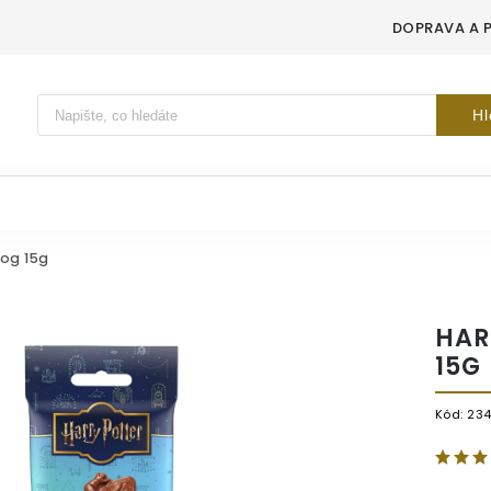
DOPRAVA A 
Vyhledávání
Hl
rog 15g
HAR
15G
Kód:
23