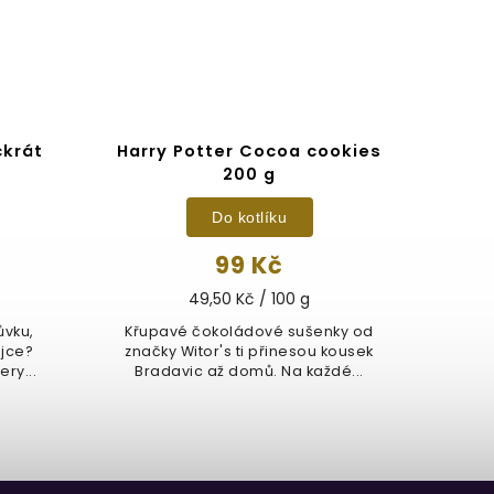
ckrát
Harry Potter Cocoa cookies
F
200 g
Do kotlíku
99 Kč
49,50 Kč / 100 g
ůvku,
Křupavé čokoládové sušenky od
fon
jce?
značky Witor's ti přinesou kousek
Flies
ery...
Bradavic až domů. Na každé...