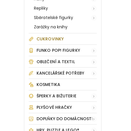
Repliky
Sběratelské figurky
Zarážky na knihy
CUKROVINKY
FUNKO POP! FIGURKY
OBLEČENÍ A TEXTIL
KANCELÁŘSKÉ POTŘEBY
KOSMETIKA
ŠPERKY A BIŽUTERIE
PLYŠOVÉ HRAČKY
DOPLŇKY DO DOMÁCNOSTI
HRY, PUZZLE A LEGO®