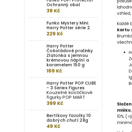
Funko POP! Protector
pokušen
Ochranný obal
lahod
39 Kč
vzhled,
Funko Mystery Mini:
Každé 
Harry Potter série 2
kartu
s
229 Kč
Brumbál
všechny
Harry Potter
Čokoládové pralinky
H
Zlatonka s jemnou
Z
krémovou náplní a
karamelem 150 g
J
169 Kč
D
I
Harry Potter POP CUBE
B
- 3 Series Figures
Kouzelné kostičkové
figurky POP MART
399 Kč
Složen
mléko
Bertíkovy fazolky 10
10% ( 
dobrých chutí 28g
minimá
49 Kč