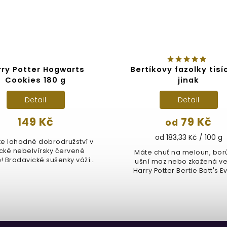
rry Potter Hogwarts
Bertíkovy fazolky tisí
Cookies 180 g
jinak
Detail
Detail
149 Kč
79 Kč
od
od 183,33 Kč / 100 g
e lahodné dobrodružství v
ické nebelvírsky červené
Máte chuť na meloun, bor
! Bradavické sušenky váží
ušní maz nebo zkažená ve
180 g...
Harry Potter Bertie Bott's Ev