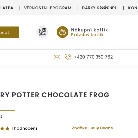
PLATBA
VĚRNOSTNÍ PROGRAM
DÁRKY K NÁKUPU
KON
CZK
Nákupní kotlík
edat
Prázdný kotlík
+420 770 350 762
RY POTTER CHOCOLATE FROG
42
Značka:
Jelly Beans
1 hodnocení