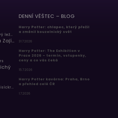
DENNÍ VĚŠTEC – BLOG
Harry Potter: chlapec, který přežil
a změnil kouzelnický svět
Butterbeer: Máslový ležák
Barbora Zajícová
31.7.2026
Harry Potter: The Exhibition v
Praze 2026 – termín, vstupenky,
ceny a co vás čeká
rs
ichý
15.7.2026
Harry Potter kavárna: Praha, Brno
a přehled celé ČR
Bertíkovy fazolky tisíckrát jinak
1.7.2026