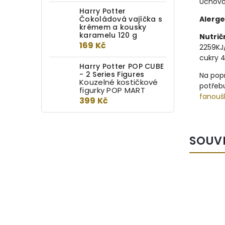
Uchová
Harry Potter
Čokoládová vajíčka s
Alerge
krémem a kousky
karamelu 120 g
Nutrič
169 Kč
2259KJ/
cukry 4
Harry Potter POP CUBE
- 2 Series Figures
Na popr
Kouzelné kostičkové
potřebu
figurky POP MART
fanouš
399 Kč
SOUV