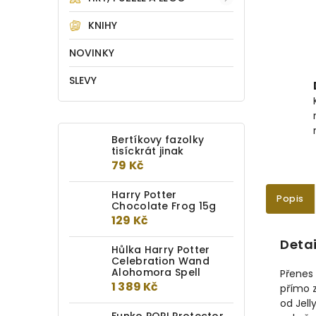
KNIHY
NOVINKY
SLEVY
Bertíkovy fazolky
tisíckrát jinak
79 Kč
Harry Potter
Popis
Chocolate Frog 15g
129 Kč
Detai
Hůlka Harry Potter
Celebration Wand
Alohomora Spell
Přenes
1 389 Kč
přímo 
od Jell