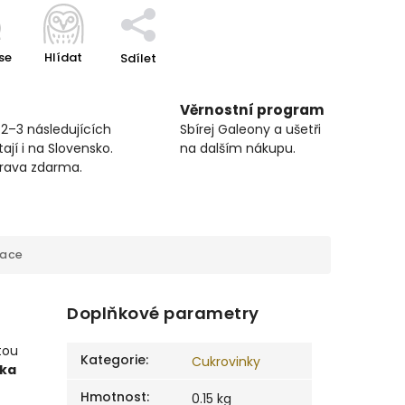
se
Hlídat
Sdílet
Věrnostní program
 2–3 následujících
Sbírej Galeony a ušetři
ají i na Slovensko.
na dalším nákupu.
prava zdarma.
mace
Doplňkové parametry
tou
Kategorie
:
Cukrovinky
bka
Hmotnost
:
0.15 kg