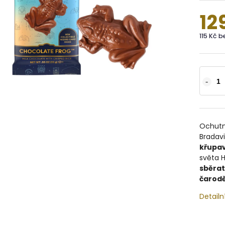
12
115 Kč 
Ochutn
Bradav
křupav
světa H
sběrat
čarodě
Detailn