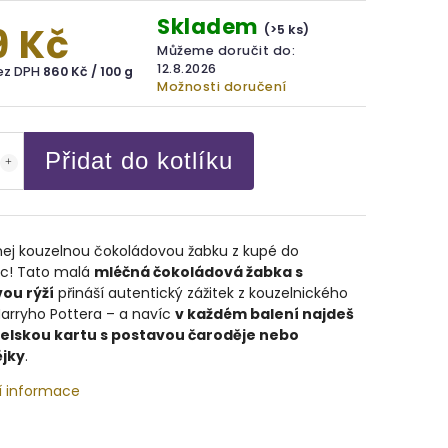
Skladem
9 Kč
(>5 ks)
Můžeme doručit do:
12.8.2026
bez DPH
860 Kč / 100 g
Možnosti doručení
Přidat do kotlíku
ej kouzelnou čokoládovou žabku z kupé do
ic! Tato malá
mléčná čokoládová žabka s
ou rýží
přináší autentický zážitek z kouzelnického
arryho Pottera – a navíc
v každém balení najdeš
elskou kartu s postavou čaroděje nebo
jky
.
í informace