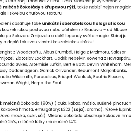
í, které znají fanoušci z filmů i knih. Sladkost je vytvořena z
né
mléčné čokolády s křupavou rýží
, takže nabízí nejen magick
 ale i skvělou chuťovou texturu.
balení obsahuje také
unikátní sběratelskou holografickou
 kouzelnickou postavou nebo učitelem z Bradavic – od Albuse
a po Salazara Zmijozela a další legendy světa magie. Sbírej je
 a doplň tak svou vlastní kouzelnickou sbírku!
engist z Woodcroftu, Albus Brumbál, Helga z Mrzimoru, Salazar
mijozel, Zlatoslav Lockhart, Godrik Nebelvír, Rowena z Havraspáru
ocunda Sykes, Artemisie Lufkin, Bertie Bott, Devlin Whitehorn, Merl
aisy Dodderidgeon, Garrick Ollivander, Beaumont Marjoribanks,
gnatia Wildsmith, Paracelsus, Bridget Wenlock, Beatrix Bloxam,
owman Wright, Herpo the Foul
í: mléčná
čokoláda (90%) ( cukr, kakao, máslo, sušené plnotuč
, kakaová hmota, emulgátory: E322 (
soja
), aroma), rýžové lupín
rýžová mouka, cukr, sůl). Mléčná čokoláda obsahuje kakaové hm
lně 25%, mléčné látky minimálně 14%.