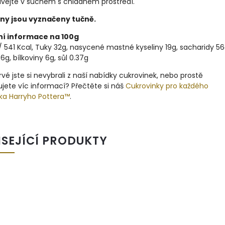
vejte v suchém s chladném prostředí.
ny jsou vyznačeny tučně.
ní informace na 100g
 541 Kcal, Tuky 32g, nasycené mastné kyseliny 19g, sacharidy 56
6g, bílkoviny 6g, sůl 0.37g
vé jste si nevybrali z naší nabídky cukrovinek, nebo prostě
jete víc informací? Přečtěte si náš
Cukrovinky pro každého
ka Harryho Pottera™
.
ISEJÍCÍ PRODUKTY