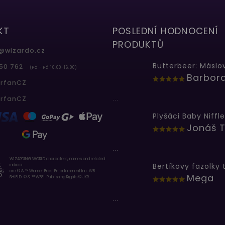
KT
POSLEDNÍ HODNOCENÍ
PRODUKTŮ
@
wizardo.cz
50 762
(Po - Pá 10.00-16.00)
erfanCZ
...
erfanCZ
Plyšáci Baby Niffle
Jonáš T
...
WIZARDING WORLD characters, names and related
indicia
are © & ™ Warner Bros. Entertainment Inc. WB
Mega
SHIELD: © & ™ WBEI. Publishing Rights © JKR.
...