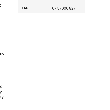
ý
EAN
:
071570001827
,
in,
né
ky
oty