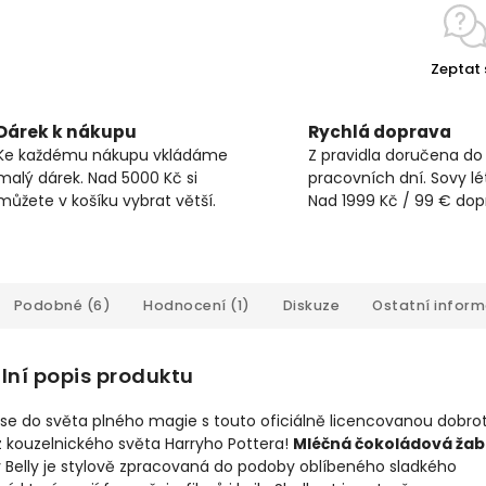
Zeptat 
Dárek k nákupu
Rychlá doprava
Ke každému nákupu vkládáme
Z pravidla doručena do
malý dárek. Nad 5000 Kč si
pracovních dní. Sovy lét
můžete v košíku vybrat větší.
Nad 1999 Kč / 99 € do
Podobné (6)
Hodnocení (1)
Diskuze
Ostatní infor
lní popis produktu
 se do světa plného magie s touto oficiálně licencovanou dobro
z kouzelnického světa Harryho Pottera!
Mléčná čokoládová ža
y Belly je stylově zpracovaná do podoby oblíbeného sladkého