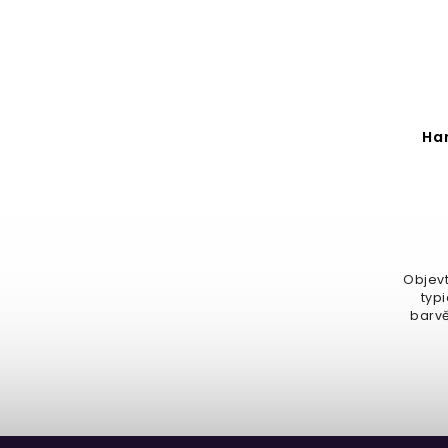
Harry Potter – Chocolate
Ha
Golden Snitch 47g
Detail
169 Kč
359,57 Kč / 100 g
Objevt
typ
Čokoládová zlatonka potěší
barvě
každého milovníka čokolády a
famfrpálu – oblíbeného
kouzelnického...