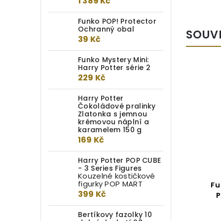
1 389 Kč
Funko POP! Protector
Ochranný obal
SOUV
39 Kč
Funko Mystery Mini:
Harry Potter série 2
229 Kč
Harry Potter
Čokoládové pralinky
Zlatonka s jemnou
krémovou náplní a
karamelem 150 g
169 Kč
Harry Potter POP CUBE
- 3 Series Figures
Kouzelné kostičkové
figurky POP MART
Funko POP! Harry Potter &
Fu
399 Kč
Tee Box Dumbledore
P
Patronus
Bertíkovy fazolky 10