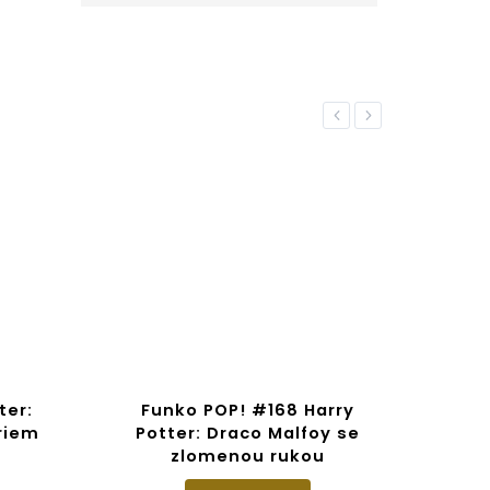
Previous
Next
ter:
Funko POP! #168 Harry
Fu
áriem
Potter: Draco Malfoy se
Har
zlomenou rukou