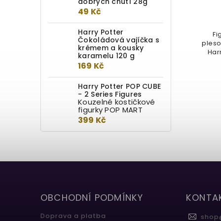
dobrých chutí 28g
Detail
49 Kč
949 Kč
Harry Potter
Fi
Čokoládová vajíčka s
pleso
Dárková sada speciální figurky
krémem a kousky
Har
Fénixe svítící ve tmě (svítí jeho
karamelu 120 g
plameny) a trička s FUNKO...
169 Kč
Harry Potter POP CUBE
- 2 Series Figures
Kouzelné kostičkové
figurky POP MART
399 Kč
OBCHODNÍ PODMÍNKY
KONTA
Doprava a platba
shop