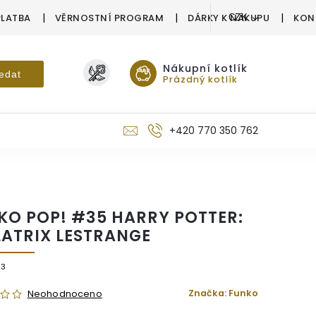
PLATBA
VĚRNOSTNÍ PROGRAM
DÁRKY K NÁKUPU
KON
CZK
Nákupní kotlík
edat
Prázdný kotlík
+420 770 350 762
KO POP! #35 HARRY POTTER:
LATRIX LESTRANGE
23
Značka:
Funko
Neohodnoceno