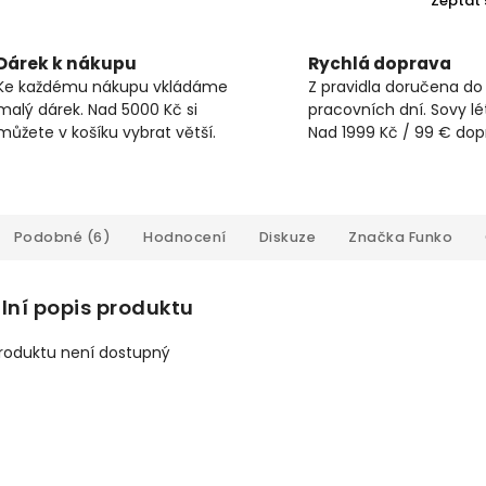
Zeptat 
Dárek k nákupu
Rychlá doprava
Ke každému nákupu vkládáme
Z pravidla doručena do
malý dárek. Nad 5000 Kč si
pracovních dní. Sovy lét
můžete v košíku vybrat větší.
Nad 1999 Kč / 99 € do
Podobné (6)
Hodnocení
Diskuze
Značka
Funko
lní popis produktu
produktu není dostupný