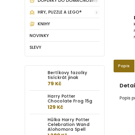
DOPLŇKY DO DOMÁCNOSTI
HRY, PUZZLE A LEGO®
KNIHY
NOVINKY
SLEVY
Popis
Bertíkovy fazolky
tisíckrát jinak
79 Kč
Detai
Harry Potter
Popis 
Chocolate Frog 15g
129 Kč
Hůlka Harry Potter
Celebration Wand
Alohomora Spell