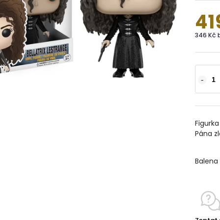
41
346 Kč 
Figurka
Pána zl
Balena