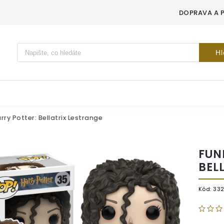
DOPRAVA A 
Vyhledávání
Hl
ry Potter: Bellatrix Lestrange
FUN
BEL
Kód:
33