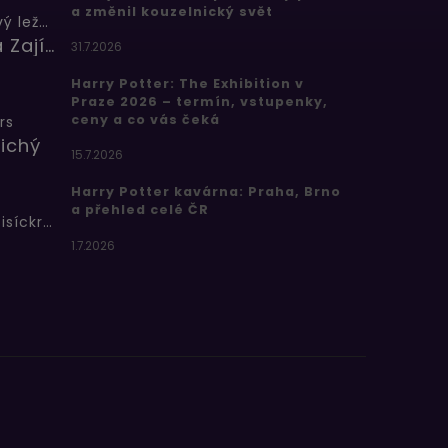
a změnil kouzelnický svět
Butterbeer: Máslový ležák
Barbora Zajícová
31.7.2026
Harry Potter: The Exhibition v
Praze 2026 – termín, vstupenky,
ceny a co vás čeká
rs
ichý
15.7.2026
Harry Potter kavárna: Praha, Brno
a přehled celé ČR
Bertíkovy fazolky tisíckrát jinak
1.7.2026