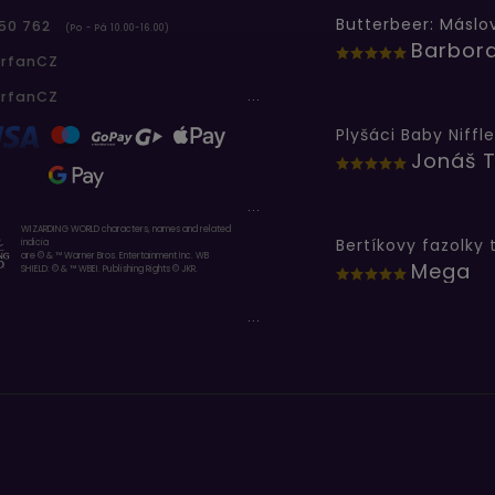
50 762
(Po - Pá 10.00-16.00)
erfanCZ
...
erfanCZ
Plyšáci Baby Niffle
Jonáš T
...
WIZARDING WORLD characters, names and related
indicia
are © & ™ Warner Bros. Entertainment Inc. WB
Mega
SHIELD: © & ™ WBEI. Publishing Rights © JKR.
...