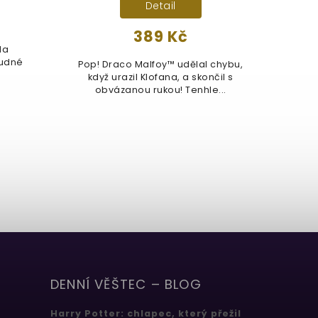
Detail
389 Kč
la
ludné
Pop! Draco Malfoy™ udělal chybu,
Máš c
když urazil Klofana, a skončil s
do s
obvázanou rukou! Tenhle...
Sk
DENNÍ VĚŠTEC – BLOG
Harry Potter: chlapec, který přežil