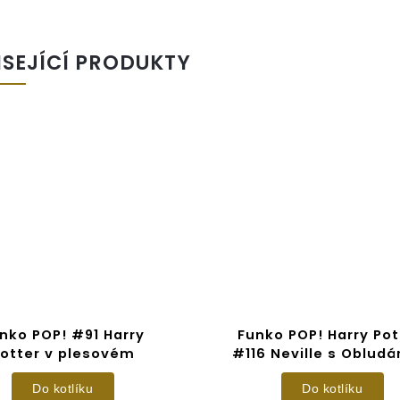
ISEJÍCÍ PRODUKTY
nko POP! #91 Harry
Funko POP! Harry Pot
otter v plesovém
#116 Neville s Oblud
Do kotlíku
Do kotlíku