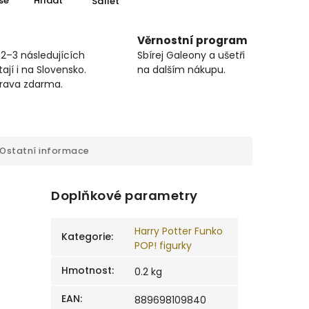
se
Hlídat
Sdílet
Věrnostní program
 2–3 následujících
Sbírej Galeony a ušetři
ají i na Slovensko.
na dalším nákupu.
prava zdarma.
Ostatní informace
Doplňkové parametry
Harry Potter Funko
Kategorie
:
POP! figurky
Hmotnost
:
0.2 kg
EAN
:
889698109840