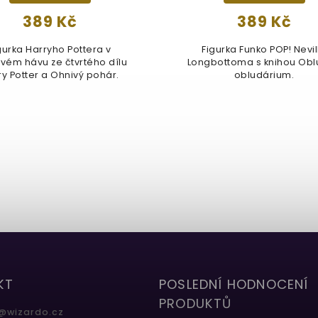
389 Kč
389 Kč
gurka Harryho Pottera v
Figurka Funko POP! Nevil
vém hávu ze čtvrtého dílu
Longbottoma s knihou Ob
ry Potter a Ohnivý pohár.
obludárium.
KT
POSLEDNÍ HODNOCENÍ
PRODUKTŮ
@
wizardo.cz