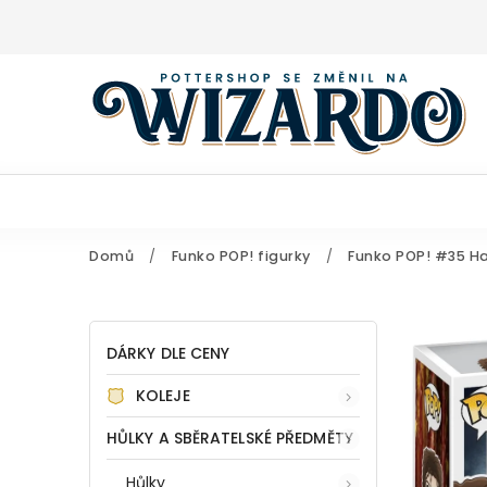
Domů
/
Funko POP! figurky
/
Funko POP! #35 Har
DÁRKY DLE CENY
KOLEJE
HŮLKY A SBĚRATELSKÉ PŘEDMĚTY
Hůlky