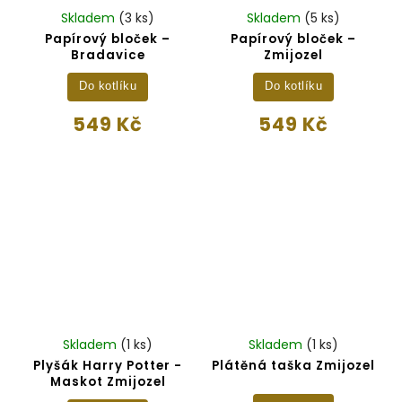
Skladem
(3 ks)
Skladem
(5 ks)
Papírový bloček –
Papírový bloček –
Bradavice
Zmijozel
Do kotlíku
Do kotlíku
549 Kč
549 Kč
Skladem
(1 ks)
Skladem
(1 ks)
Plyšák Harry Potter -
Plátěná taška Zmijozel
Maskot Zmijozel