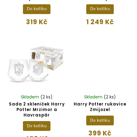
Do kotlíku
Do kotlíku
319 Kč
1 249 Kč
Skladem
(2 ks)
Skladem
(2 ks)
Sada 2 skleniček Harry
Harry Potter rukavice
Potter Mrzimor a
Zmijozel
Havraspár
Do kotlíku
Do kotlíku
399 Kč