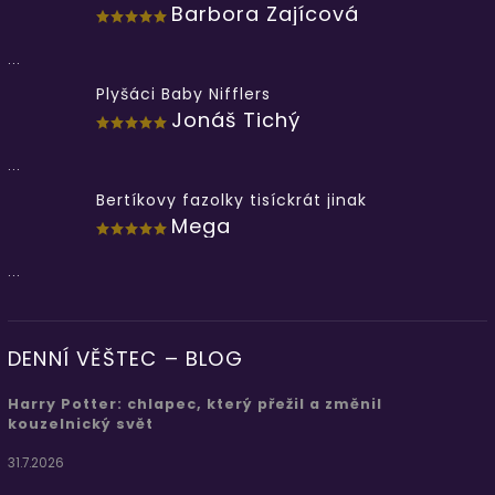
Barbora Zajícová
...
Plyšáci Baby Nifflers
Jonáš Tichý
...
Bertíkovy fazolky tisíckrát jinak
Mega
...
DENNÍ VĚŠTEC – BLOG
Harry Potter: chlapec, který přežil a změnil
kouzelnický svět
31.7.2026