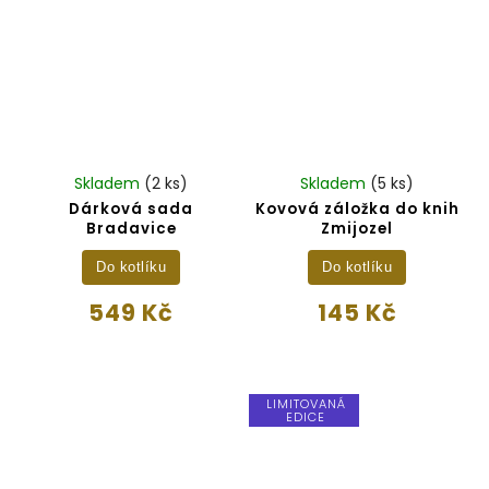
Skladem
(2 ks)
Skladem
(5 ks)
Dárková sada
Kovová záložka do knih
Bradavice
Zmijozel
Do kotlíku
Do kotlíku
549 Kč
145 Kč
LIMITOVANÁ
EDICE