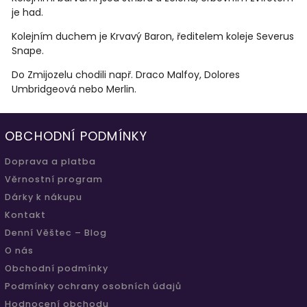
je had.
Kolejním duchem je Krvavý Baron, ředitelem koleje Severus
Snape.
Do Zmijozelu chodili např. Draco Malfoy, Dolores
Umbridgeová nebo Merlin.
OBCHODNÍ PODMÍNKY
Doprava a platba
Věrnostní program
Dárky k nákupu
Kontakt
Denní Věštec – Blog
O nás
Obchodní podmínky
Podmínky ochrany osobních údajů
Hodnocení obchodu