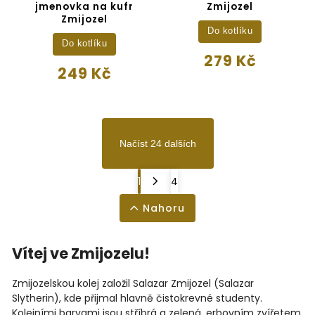
jmenovka na kufr
Zmijozel
Zmijozel
Do kotlíku
Do kotlíku
279 Kč
249 Kč
Načíst 24 dalších
1
4
Nahoru
Vítej ve Zmijozelu!
Zmijozelskou kolej založil Salazar Zmijozel (Salazar
Slytherin), kde přijmal hlavně čistokrevné studenty.
Kolejními barvami jsou stříbrá a zelená, erbovním zvířetem