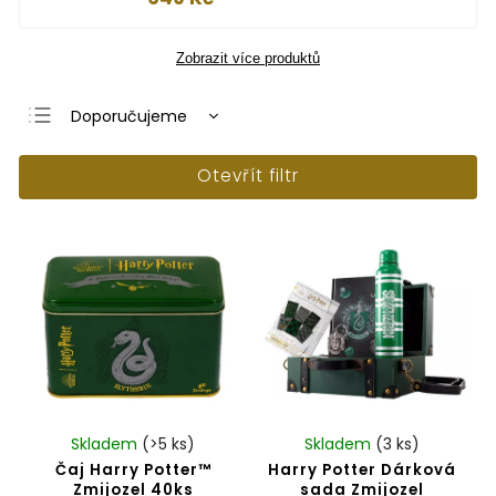
Zobrazit více produktů
Doporučujeme
Nejlevnější
Otevřít filtr
Nejdražší
Nejprodávanější
Abecedně
Skladem
(>5 ks)
Skladem
(3 ks)
Čaj Harry Potter™
Harry Potter Dárková
Zmijozel 40ks
sada Zmijozel