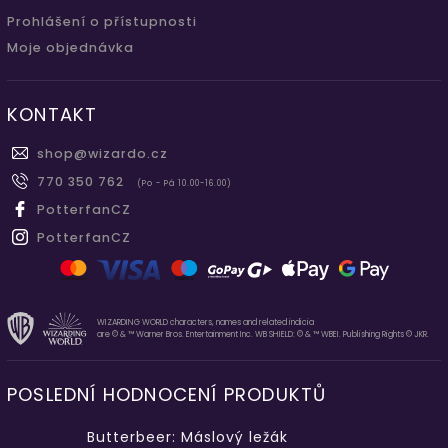
Prohlášení o přístupnosti
Moje objednávka
KONTAKT
shop
@
wizardo.cz
770 350 762
(Po - Pá 10.00-16.00)
PotterfanCZ
PotterfanCZ
WIZARDING WORLD characters, names and related indicia
are © & ™ Warner Bros. Entertainment Inc. WB SHIELD: © & ™ WBEI. Publishing Rights © JKR.
POSLEDNÍ HODNOCENÍ PRODUKTŮ
Butterbeer: Máslový ležák