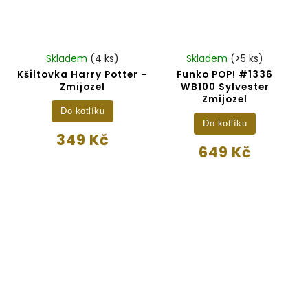
Skladem
(4 ks)
Skladem
(>5 ks)
Kšiltovka Harry Potter –
Funko POP! #1336
Zmijozel
WB100 Sylvester
Zmijozel
Do kotlíku
Do kotlíku
349 Kč
649 Kč