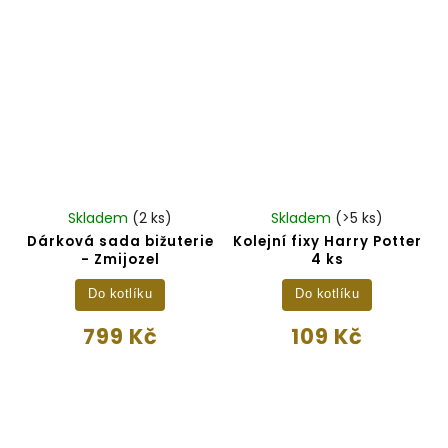
Skladem
(2 ks)
Skladem
(>5 ks)
Dárková sada bižuterie
Kolejní fixy Harry Potter
- Zmijozel
4 ks
Do kotlíku
Do kotlíku
799 Kč
109 Kč