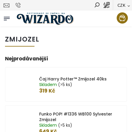
CZK
Vyhledávání
Hledat
ZMIJOZEL
Nejprodávanější
Čaj Harry Potter™ Zmijozel 40ks
Skladem
(>5 ks)
319 Kč
Funko POP! #1336 WB100 Sylvester
Zmijozel
Skladem
(>5 ks)
649 Kč