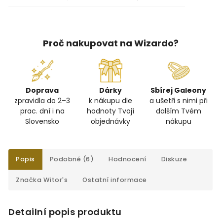
Proč nakupovat na Wizardo?
Doprava
Dárky
Sbírej Galeony
zpravidla do 2–3
k nákupu dle
a ušetři s nimi při
prac. dní i na
hodnoty Tvojí
dalším Tvém
Slovensko
objednávky
nákupu
Popis
Podobné (6)
Hodnocení
Diskuze
Značka
Witor's
Ostatní informace
Detailní popis produktu