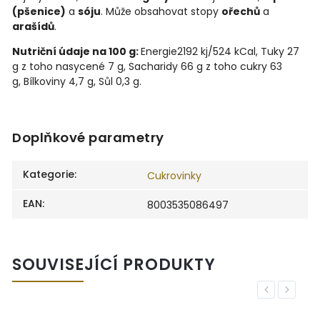
(pšenice)
a
sóju
. Může obsahovat stopy
ořechů
a
arašídů
.
Nutriční údaje na 100 g:
Energie
2192 kj/524 kCal,
Tuky
27
g
z toho nasycené
7 g,
Sacharidy
66 g
z toho cukry
63
g,
Bílkoviny
4,7 g,
Sůl
0,3 g.
Doplňkové parametry
Kategorie
:
Cukrovinky
EAN
:
8003535086497
SOUVISEJÍCÍ PRODUKTY
Previous
Next