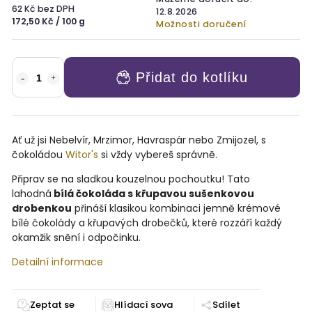
62 Kč bez DPH
12.8.2026
172,50 Kč / 100 g
Možnosti doručení
Přidat do kotlíku
Ať už jsi Nebelvír, Mrzimor, Havraspár nebo Zmijozel, s
čokoládou
Witor's
si vždy vybereš správně.
Připrav se na sladkou kouzelnou pochoutku! Tato
lahodná
bílá čokoláda s křupavou sušenkovou
drobenkou
přináší klasikou kombinaci jemně krémové
bílé čokolády a křupavých drobečků, které rozzáří každý
okamžik snění i odpočinku.
Detailní informace
Zeptat se
Sdílet