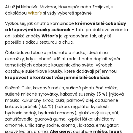
Ať už jsi Nebelvír, Mrzimor, Havraspár nebo Zmijozel, s
čokoládou
Witor's
si vždy vybereš správně.
Vyzkoušej, jak chutná kombinace
krémové bílé čokolády
a křupavými kousky sušenek
– tato produktová varianta
od italské značky
Witor’s
je zpracována tak, aby tě
potěšila sladkou texturou a chutí.
Čokoládová tabulka je bohatá a sladká, ideální na
okamžiky, kdy si chceš udělat radost nebo doplnit výběr
tematických dobrot z kouzelnického světa. Výrobek
obsahuje sušenkové kousky, které dodávají příjemnou
křupavost a kontrast vůči jemné bílé čokoládě
.
Složení: Cukr, kakaové máslo, sušené plnotučné mléko,
sušené mléčné syrovátky, kakaové sušenky (5 %) [rýžová
mouka, kukuřičný škrob, cukr, palmový olej, odtučněné
kakaové prášek (0,4 %) (kakao, regulátor kyselosti:
hydroxid sodný, hydroxid amonný), glukózový sirup, sůl,
zahušťovadlo: guarová guma, kypřicí látka: uhličitany
amonné, uhličitany sodné, aroma], laktóza, emulgátor:
sójový lecitin, aroma.
Alergeny:
obsahuje
mléko
,
lepek