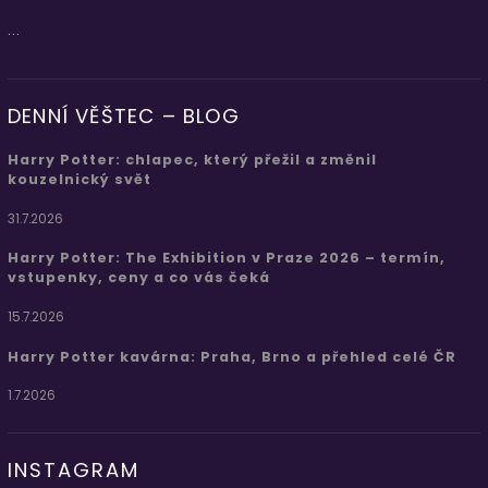
...
DENNÍ VĚŠTEC – BLOG
Harry Potter: chlapec, který přežil a změnil
kouzelnický svět
31.7.2026
Harry Potter: The Exhibition v Praze 2026 – termín,
vstupenky, ceny a co vás čeká
15.7.2026
Harry Potter kavárna: Praha, Brno a přehled celé ČR
1.7.2026
INSTAGRAM