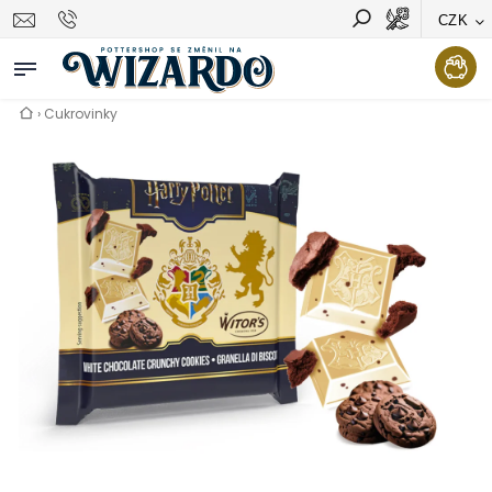
CZK
Vyhledávání
Hledat
›
Cukrovinky