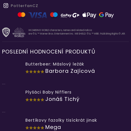
PotterfanCZ
WIZARDING WORLD characters, names and related indicia
are © & ™ Warner Bros. Entertainment Inc. WB SHIELD: © & ™ WBEI. Publishing Rights © JKR.
POSLEDNÍ HODNOCENÍ PRODUKTŮ
Butterbeer: Máslový ležák
Barbora Zajícová
...
Plyšáci Baby Nifflers
Jonáš Tichý
...
Bertíkovy fazolky tisíckrát jinak
Mega