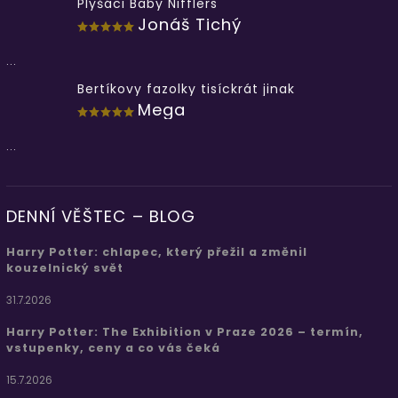
Plyšáci Baby Nifflers
Jonáš Tichý
...
Bertíkovy fazolky tisíckrát jinak
Mega
...
DENNÍ VĚŠTEC – BLOG
Harry Potter: chlapec, který přežil a změnil
kouzelnický svět
31.7.2026
Harry Potter: The Exhibition v Praze 2026 – termín,
vstupenky, ceny a co vás čeká
15.7.2026