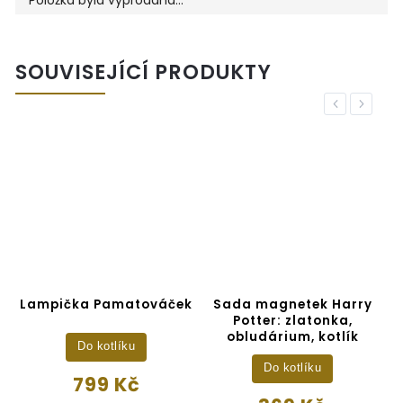
SOUVISEJÍCÍ PRODUKTY
Previous
Next
Lampička Pamatováček
Sada magnetek Harry
Potter: zlatonka,
obludárium, kotlík
Do kotlíku
Do kotlíku
799 Kč