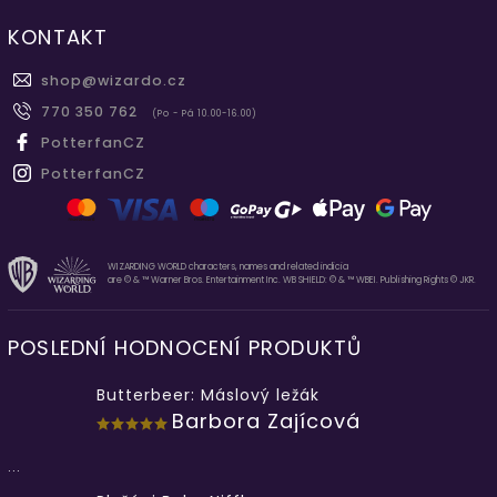
KONTAKT
shop
@
wizardo.cz
770 350 762
(Po - Pá 10.00-16.00)
PotterfanCZ
PotterfanCZ
WIZARDING WORLD characters, names and related indicia
are © & ™ Warner Bros. Entertainment Inc. WB SHIELD: © & ™ WBEI. Publishing Rights © JKR.
POSLEDNÍ HODNOCENÍ PRODUKTŮ
Butterbeer: Máslový ležák
Barbora Zajícová
...