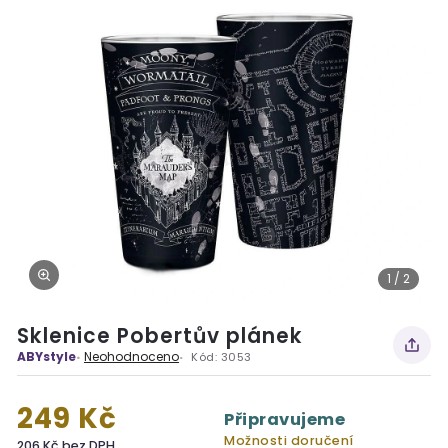
1 / 2
Sklenice Pobertův plánek
ABYstyle
Neohodnoceno
Kód:
3053
249 Kč
Připravujeme
Možnosti doručení
206 Kč bez DPH