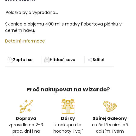
Položka byla vyprodána…
Sklenice o objemu 400 ml s motivy Pobertova plánku v
černém hávu.
Detailní informace
Zeptat se
Sdílet
Proč nakupovat na Wizardo?
Doprava
Dárky
Sbírej Galeony
zpravidla do 2–3
k nákupu dle
a ušetři s nimi při
prac. dní i na
hodnoty Tvojí
dalším Tvém