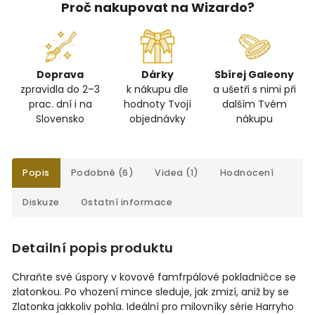
Proč nakupovat na Wizardo?
Doprava
Dárky
Sbírej Galeony
zpravidla do 2–3
k nákupu dle
a ušetři s nimi při
prac. dní i na
hodnoty Tvojí
dalším Tvém
Slovensko
objednávky
nákupu
Popis
Podobné (6)
Videa (1)
Hodnocení
Diskuze
Ostatní informace
Detailní popis produktu
Chraňte své úspory v kovové famfrpálové pokladničce se
zlatonkou. Po vhození mince sleduje, jak zmizí, aniž by se
Zlatonka jakkoliv pohla. Ideální pro milovníky série Harryho