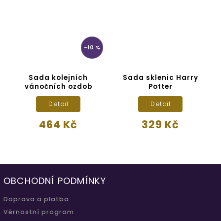
–10 %
k
Sada kolejních
Sada sklenic Harry
vánočních ozdob
Potter
P
Detail
Detail
464 Kč
329 Kč
OBCHODNÍ PODMÍNKY
Doprava a platba
Věrnostní program