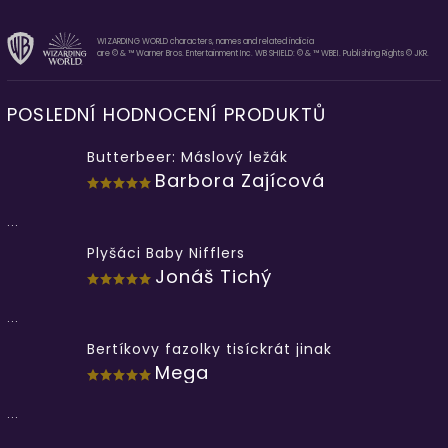
WIZARDING WORLD characters, names and related indicia
are © & ™ Warner Bros. Entertainment Inc. WB SHIELD: © & ™ WBEI. Publishing Rights © JKR.
POSLEDNÍ HODNOCENÍ PRODUKTŮ
Butterbeer: Máslový ležák
Barbora Zajícová
...
Plyšáci Baby Nifflers
Jonáš Tichý
...
Bertíkovy fazolky tisíckrát jinak
Mega
...