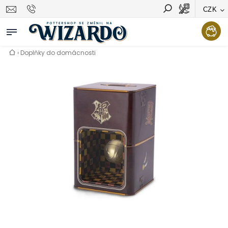
CZK
Vyhledávání
Hledat
›
Doplňky do domácnosti