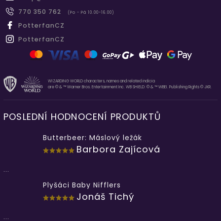
770 350 762
(Po - Pá 10.00-16.00)
PotterfanCZ
PotterfanCZ
WIZARDING WORLD characters, names and related indicia
are © & ™ Warner Bros. Entertainment Inc. WB SHIELD: © & ™ WBEI. Publishing Rights © JKR.
POSLEDNÍ HODNOCENÍ PRODUKTŮ
Butterbeer: Máslový ležák
Barbora Zajícová
...
Plyšáci Baby Nifflers
Jonáš Tichý
...