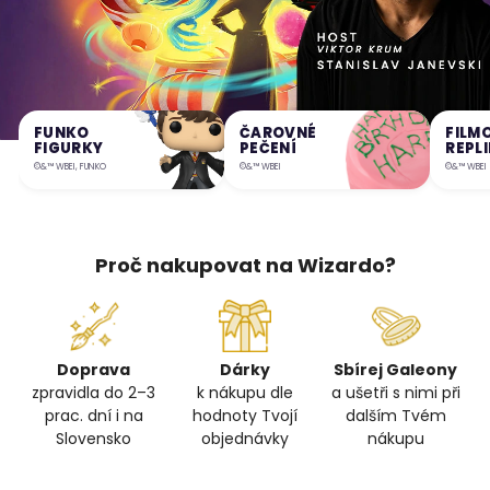
FUNKO
ČAROVNÉ
FILM
FIGURKY
PEČENÍ
REPL
©&™ WBEI, FUNKO
©&™ WBEI
©&™ WBEI
Proč nakupovat na Wizardo?
Doprava
Dárky
Sbírej Galeony
zpravidla do 2–3
k nákupu dle
a ušetři s nimi při
prac. dní i na
hodnoty Tvojí
dalším Tvém
Slovensko
objednávky
nákupu