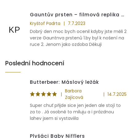
Gauntův prsten – filmová replika z Harryho Pottera
Kryštof Padrta
|
7.7.2023
KP
Dobrý den moc bych ocenil kdyby jste měli 2
verze Gauntnva prstenů 1.by byl k nošení na
ruce 2. Jenom jako ozdoba Děkuji
Poslední hodnocení
Butterbeer: Máslový ležák
Barbora
|
|
14.7.2025
Zajícová
Super chuť přijde sice jen jeden ale stojí to
za to . Já osobně to miluju a i prázdnou
lahev jsem si vystaviila
Plyšáci Baby Nifflers