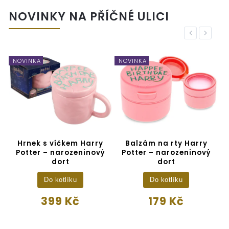
NOVINKY NA PŘÍČNÉ ULICI
Previous
Next
NOVINKA
NOVINKA
N
Hrnek s víčkem Harry
Balzám na rty Harry
B
Potter – narozeninový
Potter – narozeninový
u
dort
dort
Do kotlíku
Do kotlíku
399 Kč
179 Kč