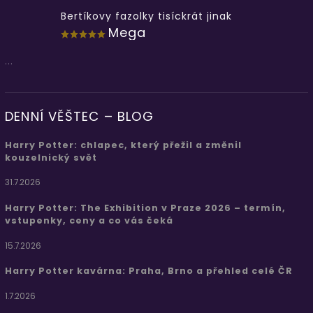
Bertíkovy fazolky tisíckrát jinak
Mega
...
DENNÍ VĚŠTEC – BLOG
Harry Potter: chlapec, který přežil a změnil
kouzelnický svět
31.7.2026
Harry Potter: The Exhibition v Praze 2026 – termín,
vstupenky, ceny a co vás čeká
15.7.2026
Harry Potter kavárna: Praha, Brno a přehled celé ČR
1.7.2026