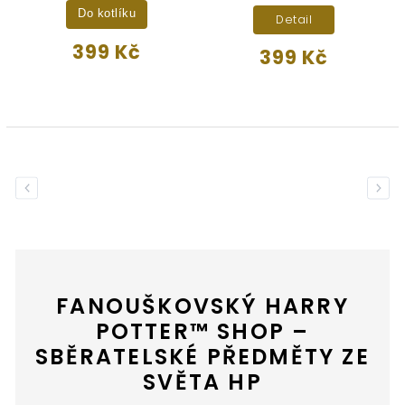
Do kotlíku
Detail
399 Kč
399 Kč
Previous
Next
FANOUŠKOVSKÝ HARRY
POTTER™ SHOP –
SBĚRATELSKÉ PŘEDMĚTY ZE
SVĚTA HP