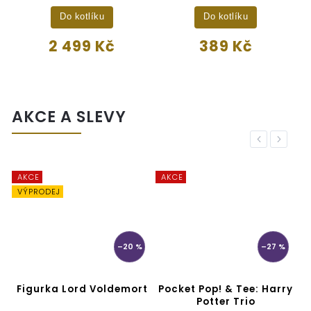
Do kotlíku
Do kotlíku
2 499 Kč
389 Kč
AKCE A SLEVY
Previous
Next
AKCE
AKCE
A
VÝPRODEJ
–20 %
–27 %
r
Figurka Lord Voldemort
Pocket Pop! & Tee: Harry
Potter Trio