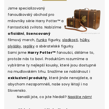
Jsme specializovaný
fanouškovský obchod pro
milovníky série Harry Potter™ a
Fantastická zvířata. Nabízíme
oficiální
,
licencovaný
filmový merch,
Funko
figurky,
sladkosti
,
hůlky
,
plyšáky
,
repliky
a sběratelské figurky.
Sami jsme
Harry Potter™
fanoušci, děláme to,
protože nás to baví. Produktům rozumíme a
vybíráme ty nejlepší kousky, které jsou dostupné
na mudlovském trhu. Snažíme se nabídnout i
exkluzivní produkty
, které jinde nenajdete, a
abychom nezapomněli, naše sovy létají i na
Slovensko.
Nenašli jste, co jste hledali?
Napište nám!