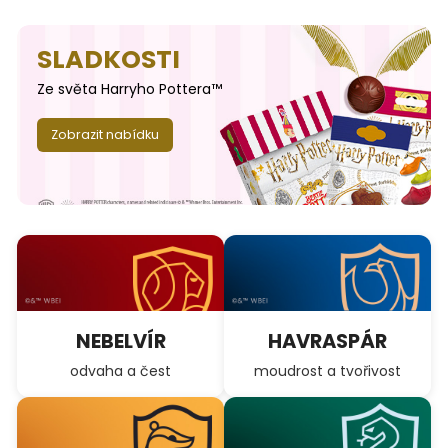
SLADKOSTI
Ze světa Harryho Pottera™
Zobrazit nabídku
NEBELVÍR
HAVRASPÁR
odvaha a čest
moudrost a tvořivost