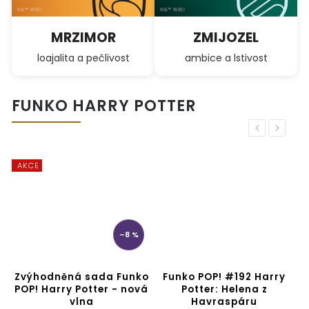
MRZIMOR
ZMIJOZEL
loajalita a pečlivost
ambice a lstivost
FUNKO HARRY POTTER
Previous
Next
AKCE
–8 %
Zvýhodněná sada Funko
Funko POP! #192 Harry
POP! Harry Potter - nová
Potter: Helena z
vlna
Havraspáru