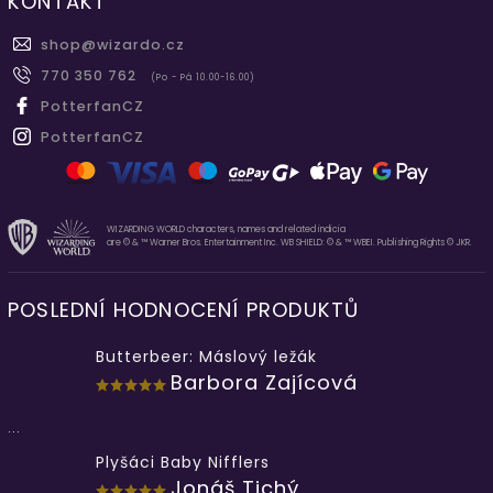
KONTAKT
shop
@
wizardo.cz
770 350 762
(Po - Pá 10.00-16.00)
PotterfanCZ
PotterfanCZ
WIZARDING WORLD characters, names and related indicia
are © & ™ Warner Bros. Entertainment Inc. WB SHIELD: © & ™ WBEI. Publishing Rights © JKR.
POSLEDNÍ HODNOCENÍ PRODUKTŮ
Butterbeer: Máslový ležák
Barbora Zajícová
...
Plyšáci Baby Nifflers
Jonáš Tichý