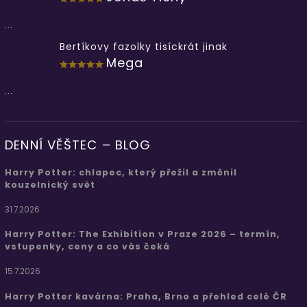
...
Bertíkovy fazolky tisíckrát jinak
Mega
...
DENNÍ VĚŠTEC – BLOG
Harry Potter: chlapec, který přežil a změnil
kouzelnický svět
31.7.2026
Harry Potter: The Exhibition v Praze 2026 – termín,
vstupenky, ceny a co vás čeká
15.7.2026
Harry Potter kavárna: Praha, Brno a přehled celé ČR