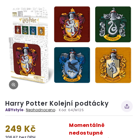
Harry Potter Kolejní podtácky
ABYstyle
Neohodnoceno
Kód:
64/M125
Momentálně
249 Kč
nedostupné
206 Kč bez DPH