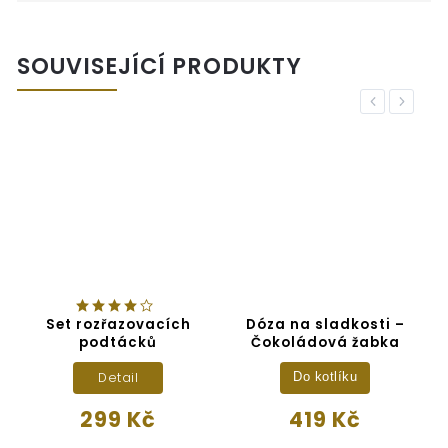
SOUVISEJÍCÍ PRODUKTY
Previous
Next
Set rozřazovacích
Dóza na sladkosti –
podtácků
Čokoládová žabka
Detail
Do kotlíku
299 Kč
419 Kč