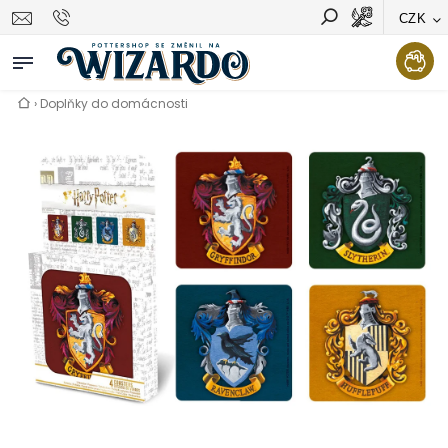
CZK
Vyhledávání
Hledat
›
Doplňky do domácnosti