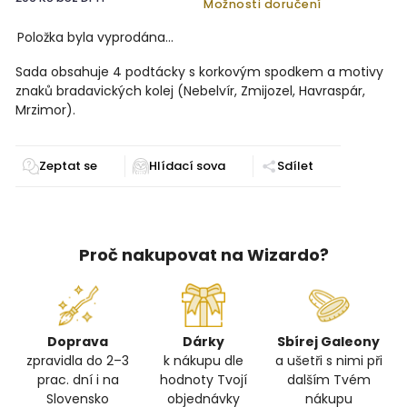
Možnosti doručení
Položka byla vyprodána…
Sada obsahuje 4 podtácky s korkovým spodkem a motivy
znaků bradavických kolej (Nebelvír, Zmijozel, Havraspár,
Mrzimor).
Zeptat se
Sdílet
Proč nakupovat na Wizardo?
Doprava
Dárky
Sbírej Galeony
zpravidla do 2–3
k nákupu dle
a ušetři s nimi při
prac. dní i na
hodnoty Tvojí
dalším Tvém
Slovensko
objednávky
nákupu