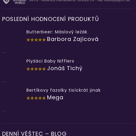
are © & ™ Warner Bros. Entertainment Inc. WB SHIELD: © & ™ WBEI. Publishing Rights © JKR.
POSLEDNÍ HODNOCENÍ PRODUKTŮ
Butterbeer: Máslový ležák
Barbora Zajícová
...
Plyšáci Baby Nifflers
Jonáš Tichý
...
Bertíkovy fazolky tisíckrát jinak
Mega
...
DENNÍ VĚŠTEC – BLOG