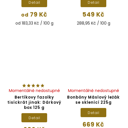
Detail
Detail
79 Kč
549 Kč
od
od 183,33 Kč / 100 g
288,95 Kč / 100 g
Momentálně nedostupné
Momentálně nedostupné
Bertíkovy fazolky
Bonbóny Máslový ležák
tisíckrát jinak: Dárkový
se sklenící 225g
box 125 g
Detail
Detail
669 Kč