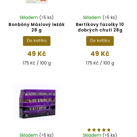
Skladem
(>5 ks)
Skladem
(>5 ks)
Bonbóny Máslový ležák
Bertíkovy fazolky 10
28 g
dobrých chutí 28g
Do kotlíku
Do kotlíku
49 Kč
49 Kč
175 Kč / 100 g
175 Kč / 100 g
Skladem
(>5 ks)
Skladem
(>5 ks)