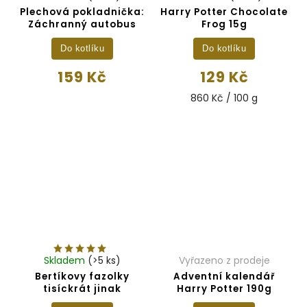
Plechová pokladnička:
Harry Potter Chocolate
Záchranný autobus
Frog 15g
Do kotlíku
Do kotlíku
159 Kč
129 Kč
860 Kč / 100 g
Skladem
(>5 ks)
Vyřazeno z prodeje
Bertíkovy fazolky
Adventní kalendář
tisíckrát jinak
Harry Potter 190g