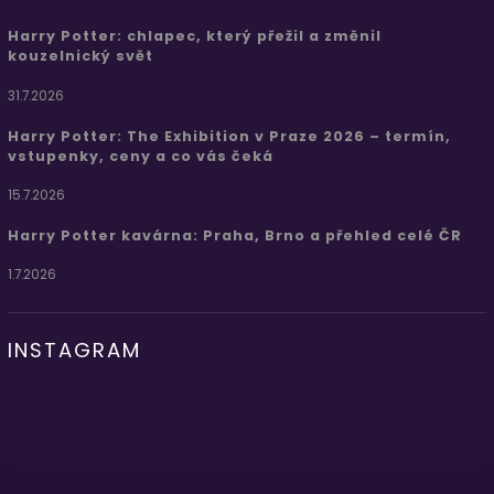
Harry Potter: chlapec, který přežil a změnil
kouzelnický svět
31.7.2026
Harry Potter: The Exhibition v Praze 2026 – termín,
vstupenky, ceny a co vás čeká
15.7.2026
Harry Potter kavárna: Praha, Brno a přehled celé ČR
1.7.2026
INSTAGRAM