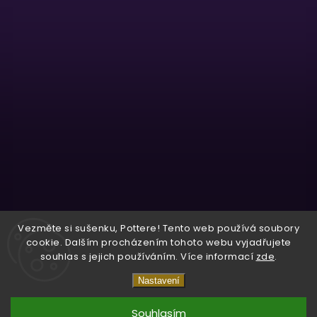
Sledovat na Instagramu
Vezměte si sušenku, Pottere! Tento web používá soubory
cookie. Dalším procházením tohoto webu vyjadřujete
souhlas s jejich používáním. Více informací
zde
.
Copyright 2026
Wizardo
. Všechna práva vyhrazena.
Nastavení
Vytvořil
Shoptet
| Design
Shoptak.cz.
Souhlasím