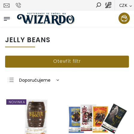
CZK
Vyhledávání
Hledat
JELLY BEANS
Otevřít filtr
Doporučujeme
Nejlevnější
Nejdražší
NOVINKA
Nejprodávanější
Abecedně