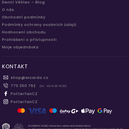
Denní Věštec – Blog
O nás
Obchodní podmínky
Podmínky ochrany osobních údajů
Hodnocení obchodu
Prohlášení o přístupnosti
Moje objednávka
KONTAKT
shop
@
wizardo.cz
770 350 762
(Po - Pá 10.00-16.00)
PotterfanCZ
PotterfanCZ
WIZARDING WORLD characters, names and related indicia