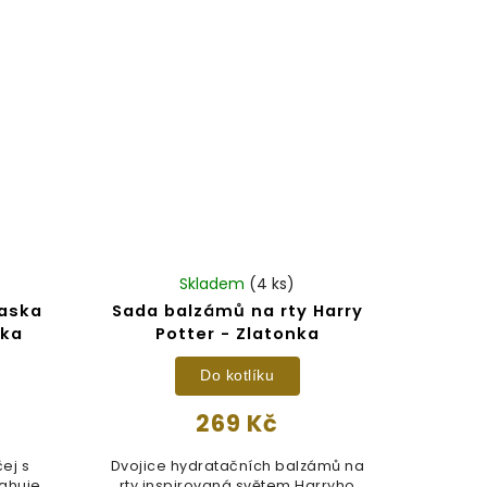
Skladem
(4 ks)
maska
Sada balzámů na rty Harry
ika
Potter - Zlatonka
Do kotlíku
269 Kč
ej s
Dvojice hydratačních balzámů na
ahuje
rty inspirovaná světem Harryho