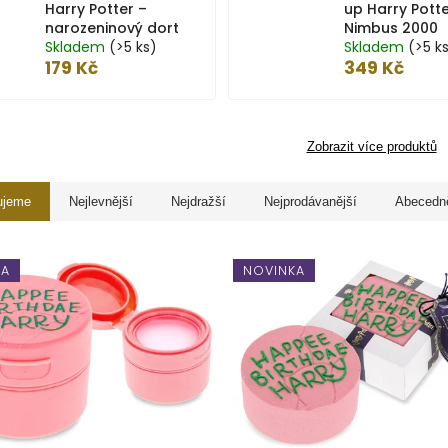
Harry Potter –
up Harry Potte
narozeninový dort
Nimbus 2000
Skladem
(>5 ks)
Skladem
(>5 k
179 Kč
349 Kč
Zobrazit více produktů
ujeme
Nejlevnější
Nejdražší
Nejprodávanější
Abecedn
KA
NOVINKA