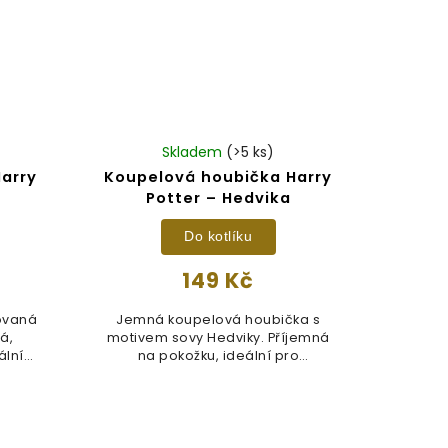
Skladem
(>5 ks)
arry
Koupelová houbička Harry
Potter – Hedvika
Do kotlíku
149 Kč
ovaná
Jemná koupelová houbička s
á,
motivem sovy Hedviky. Příjemná
ální
na pokožku, ideální pro
každodenní...