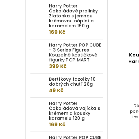
Harry Potter
Čokoládové pralinky
Zlatonka s jemnou
krémovou náplní a
karamelem 150 g
169 Kč
Harry Potter POP CUBE
- 3 Series Figures
Kouzelné kostičkové
Kou
figurky POP MART
Har
399 Kč
Bertíkovy fazolky 10
dobrých chutí 28g
49 Kč
Harry Potter
Dá
Čokoládová vajíčka s
pono
krémem a kousky
in
karamelu 120 g
169 Kč
Harry Potter POP CUBE