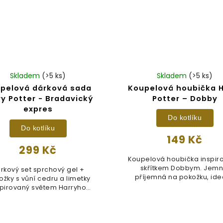
Skladem
(>5 ks)
Skladem
(>5 ks)
pelová dárková sada
Koupelová houbička H
ry Potter - Bradavický
Potter – Dobby
expres
Do kotlíku
Do kotlíku
149 Kč
299 Kč
Koupelová houbička inspir
skřítkem Dobbym. Jemn
rkový set sprchový gel +
příjemná na pokožku, ide
žky s vůní cedru a limetky
pro...
spirovaný světem Harryho
Pottera....