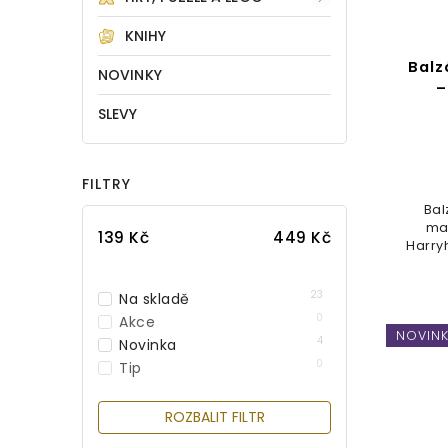
KNIHY
Balz
NOVINKY
–
SLEVY
FILTRY
Bal
mal
139
Kč
449
Kč
Harry
23
Na skladě
0
Akce
NOVIN
4
Novinka
0
Tip
ROZBALIT FILTR