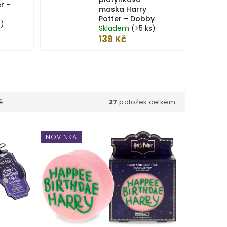
r –
maska Harry
Potter – Dobby
s)
Skladem
(>5 ks)
139 Kč
27
položek celkem
ě
NOVINKA