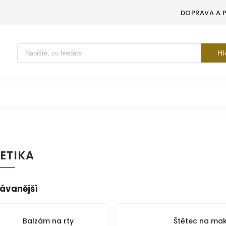
DOPRAVA A 
Vyhledávání
Hl
ETIKA
ávanější
Balzám na rty
Štětec na ma