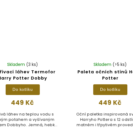
Skladem
(3 ks)
Skladem
(>5 ks)
řívací láhev Termofor
Paleta očních stínů H
Harry Potter Dobby
Potter
Do kotlíku
Do kotlíku
449 Kč
449 Kč
ivá láhev na teplou vodu s
Oční paletka inspirovaná 
kým potahem a vyšívaným
Harryho Pottera s 12 odstí
em Dobbyho. Jemná, hebká
matném i třpytivém provede
a ideální...