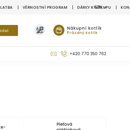
PLATBA
VĚRNOSTNÍ PROGRAM
DÁRKY K NÁKUPU
KON
CZK
Nákupní kotlík
edat
Prázdný kotlík
+420 770 350 762
Pleťová
ke-
plátýnková