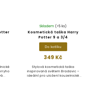
Skladem
(>5 ks)
otter
Kosmetická taška Harry
Potter 9 a 3/4
Do kotlíku
349 Kč
lnické
Stylová kosmetická taška
arryho
inspirovaná světem Bradavic –
á...
ideální pro uložení kouzelnické
péče o...