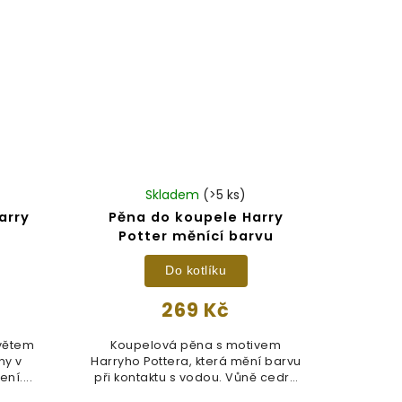
Skladem
(>5 ks)
arry
Pěna do koupele Harry
Potter měnící barvu
Do kotlíku
269 Kč
světem
Koupelová pěna s motivem
ny v
Harryho Pottera, která mění barvu
ní....
při kontaktu s vodou. Vůně cedru
a...