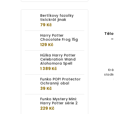
Bertíkovy fazolky
tisíckrát jinak
79 Kč
Tělo
Harry Potter
–
Chocolate Frog 15g
129 Kč
Hůlka Harry Potter
Celebration Wand
Alohomora Spell
1 389 Kč
Kré
sladk
Funko POP! Protector
Ochranný obal
39 Kč
Funko Mystery Mini:
Harry Potter série 2
229 Kč