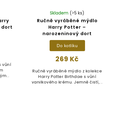
Skladem
(>5 ks)
arry
Ručně vyráběné mýdlo
 dort
Harry Potter –
narozeninový dort
Do kotlíku
269 Kč
 vůní
ím
Ručně vyráběné mýdlo z kolekce
vým
Harry Potter Birthdae s vůní
vanilkového krému. Jemně čistí,...