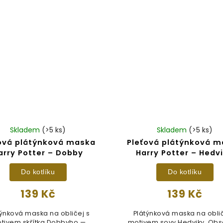
Skladem
(>5 ks)
Skladem
(>5 ks)
ová plátýnková maska
Pleťová plátýnková 
arry Potter – Dobby
Harry Potter – Hedv
Do kotlíku
Do kotlíku
139 Kč
139 Kč
týnková maska na obličej s
Plátýnková maska na oblič
tivem skřítka Dobbyho —
motivem sovy Hedviky. Obs