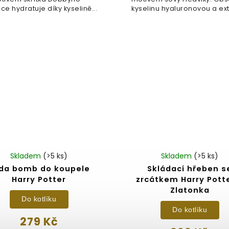
ce hydratuje díky kyselině...
kyselinu hyaluronovou a extr
Skladem
(>5 ks)
Skladem
(>5 ks)
da bomb do koupele
Skládací hřeben s
Harry Potter
zrcátkem Harry Pott
Zlatonka
Do kotlíku
Do kotlíku
279 Kč