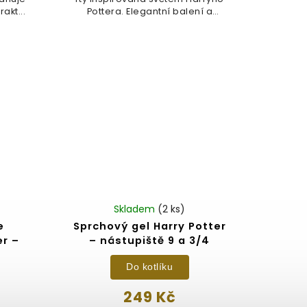
akt...
Pottera. Elegantní balení a
jemná...
Skladem
(2 ks)
e
Sprchový gel Harry Potter
er –
– nástupiště 9 a 3/4
Do kotlíku
249 Kč