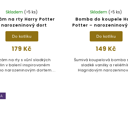
Skladem
(>5 ks)
Skladem
(>5 ks)
ám na rty Harry Potter
Bomba do koupele H
 narozeninový dort
Potter – narozeninový
Do kotlíku
Do kotlíku
179 Kč
149 Kč
zám na rty s vůní sladkých
Šumivá koupelová bomba s
in v balení inspirovaném
sladké vanilky a reliéfn
ho narozeninovým dortem....
Hagridovým narozenino
přáním....
KA