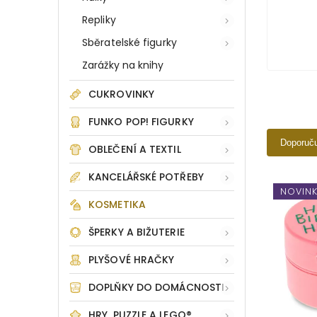
Repliky
Sběratelské figurky
Zarážky na knihy
CUKROVINKY
FUNKO POP! FIGURKY
Doporuč
OBLEČENÍ A TEXTIL
KANCELÁŘSKÉ POTŘEBY
NOVIN
KOSMETIKA
ŠPERKY A BIŽUTERIE
PLYŠOVÉ HRAČKY
DOPLŇKY DO DOMÁCNOSTI
HRY, PUZZLE A LEGO®