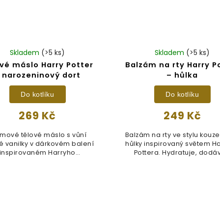
Skladem
(>5 ks)
Skladem
(>5 ks)
vé máslo Harry Potter
Balzám na rty Harry P
 narozeninový dort
– hůlka
Do kotlíku
Do kotlíku
269 Kč
249 Kč
mové tělové máslo s vůní
Balzám na rty ve stylu kouze
é vanilky v dárkovém balení
hůlky inspirovaný světem H
inspirovaném Harryho
Pottera. Hydratuje, dodáv
narozeninovým...