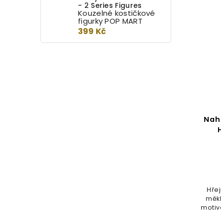
- 2 Series Figures
Kouzelné kostičkové
figurky POP MART
399 Kč
Nah
Hřej
měk
motiv