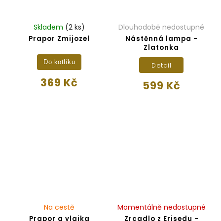
Skladem
(2 ks)
Dlouhodobě nedostupné
Prapor Zmijozel
Nástěnná lampa -
Zlatonka
Do kotlíku
Detail
369 Kč
599 Kč
Na cestě
Momentálně nedostupné
Prapor a vlajka
Zrcadlo z Erisedu -