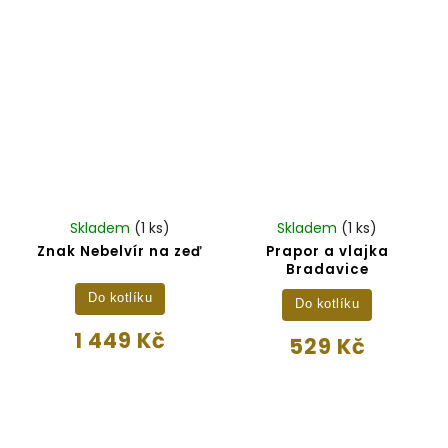
Skladem
(1 ks)
Skladem
(1 ks)
Znak Nebelvír na zeď
Prapor a vlajka
Bradavice
Do kotlíku
Do kotlíku
1 449 Kč
529 Kč