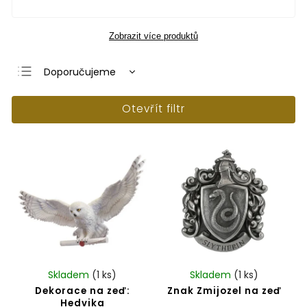
Zobrazit více produktů
Doporučujeme
Nejlevnější
Otevřít filtr
Nejdražší
Nejprodávanější
Abecedně
Skladem
(1 ks)
Skladem
(1 ks)
Dekorace na zeď:
Znak Zmijozel na zeď
Hedvika