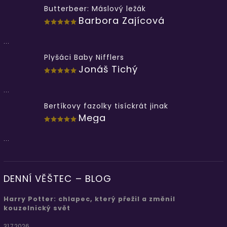
Butterbeer: Máslový ležák
Barbora Zajícová
...
Plyšáci Baby Nifflers
Jonáš Tichý
...
Bertíkovy fazolky tisíckrát jinak
Mega
...
DENNÍ VĚŠTEC – BLOG
Harry Potter: chlapec, který přežil a změnil
kouzelnický svět
31.7.2026