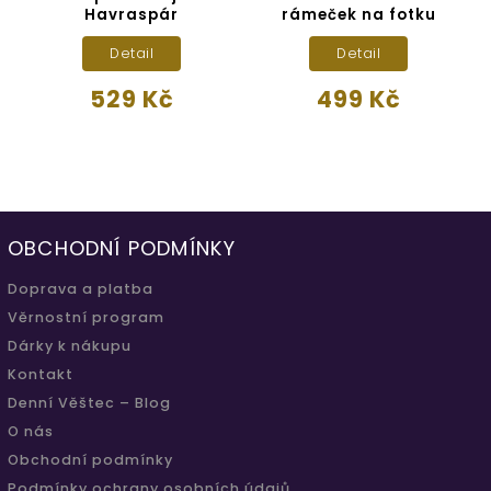
Havraspár
rámeček na fotku
Detail
Detail
529 Kč
499 Kč
OBCHODNÍ PODMÍNKY
Doprava a platba
Věrnostní program
Dárky k nákupu
Kontakt
Denní Věštec – Blog
O nás
Obchodní podmínky
Podmínky ochrany osobních údajů