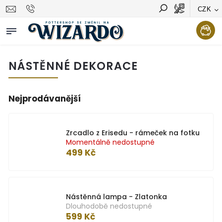
CZK
Vyhledávání
Hledat
NÁSTĚNNÉ DEKORACE
Nejprodávanější
Zrcadlo z Erisedu - rámeček na fotku
Momentálně nedostupné
499 Kč
Nástěnná lampa - Zlatonka
Dlouhodobě nedostupné
599 Kč