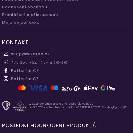
Hodnocení obchodu
Prohlášení o přístupnosti
Moje objednávka
KONTAKT
shop
@
wizardo.cz
770 350 762
(Po - Pá 10.00-16.00)
PotterfanCZ
PotterfanCZ
WIZARDING WORLD characters, names and related indicia
are © & ™ Warner Bros. Entertainment Inc. WB SHIELD: © & ™ WBEI. Publishing Rights © JKR.
POSLEDNÍ HODNOCENÍ PRODUKTŮ