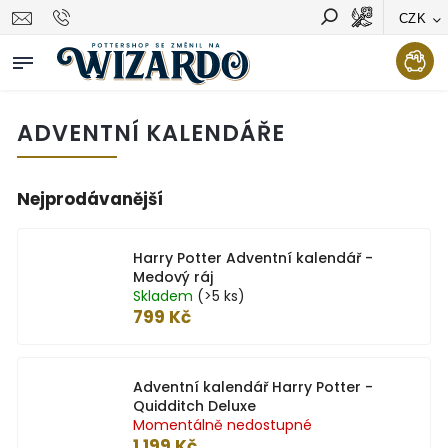
CZK
Vyhledávání
Hledat
ADVENTNÍ KALENDÁŘE
Nejprodávanější
Harry Potter Adventní kalendář -
Medový ráj
Skladem
(>5 ks)
799 Kč
Adventní kalendář Harry Potter -
Quidditch Deluxe
Momentálně nedostupné
1 199 Kč