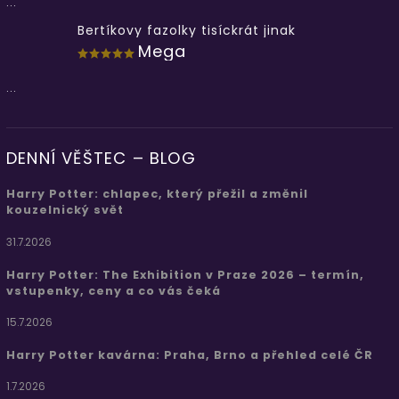
...
Bertíkovy fazolky tisíckrát jinak
Mega
...
DENNÍ VĚŠTEC – BLOG
Harry Potter: chlapec, který přežil a změnil
kouzelnický svět
31.7.2026
Harry Potter: The Exhibition v Praze 2026 – termín,
vstupenky, ceny a co vás čeká
15.7.2026
Harry Potter kavárna: Praha, Brno a přehled celé ČR
1.7.2026