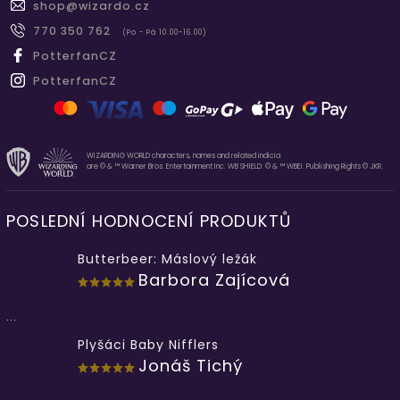
shop
@
wizardo.cz
770 350 762
(Po - Pá 10.00-16.00)
PotterfanCZ
PotterfanCZ
WIZARDING WORLD characters, names and related indicia
are © & ™ Warner Bros. Entertainment Inc. WB SHIELD: © & ™ WBEI. Publishing Rights © JKR.
POSLEDNÍ HODNOCENÍ PRODUKTŮ
Butterbeer: Máslový ležák
Barbora Zajícová
...
Plyšáci Baby Nifflers
Jonáš Tichý