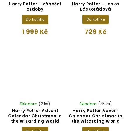
Harry Potter – vánoční
Harry Potter - Lenka
ozdoby
Láskorádová
Do kotlíku
Do kotlíku
1 999 Kč
729 Kč
Skladem
(2 ks)
Skladem
(>5 ks)
Harry Potter Advent
Harry Potter Advent
Calendar Christmas in
Calendar Christmas in
the Wizarding World
the Wizarding World