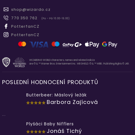
shop
@
wizardo.cz
770 350 762
(Po - Pá 10.00-16.00)
PotterfanCZ
PotterfanCZ
WIZARDING WORLD characters, names and related indicia
are © & ™ Warner Bros. Entertainment Inc. WB SHIELD: © & ™ WBEI. Publishing Rights © JKR.
POSLEDNÍ HODNOCENÍ PRODUKTŮ
Butterbeer: Máslový ležák
Barbora Zajícová
...
Plyšáci Baby Nifflers
Jonáš Tichý