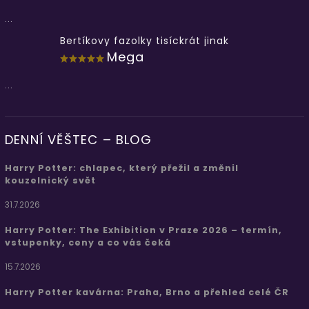
...
Bertíkovy fazolky tisíckrát jinak
Mega
...
DENNÍ VĚŠTEC – BLOG
Harry Potter: chlapec, který přežil a změnil
kouzelnický svět
31.7.2026
Harry Potter: The Exhibition v Praze 2026 – termín,
vstupenky, ceny a co vás čeká
15.7.2026
Harry Potter kavárna: Praha, Brno a přehled celé ČR