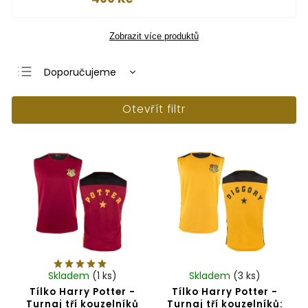
Zobrazit více produktů
Doporučujeme
Nejlevnější
Otevřít filtr
Nejdražší
Nejprodávanější
Abecedně
Skladem
(1 ks)
Skladem
(3 ks)
Tílko Harry Potter -
Tílko Harry Potter -
Turnaj tří kouzelníků
Turnaj tří kouzelníků: