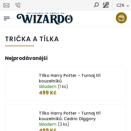
CZK
Vyhledávání
Hledat
TRIČKA A TÍLKA
Nejprodávanější
Tílko Harry Potter - Turnaj tří
kouzelníků
Skladem
(1 ks)
499 Kč
Tílko Harry Potter - Turnaj tří
kouzelníků: Cedric Diggory
Skladem
(3 ks)
499 Kč