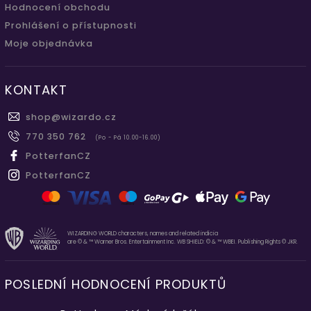
Hodnocení obchodu
Prohlášení o přístupnosti
Moje objednávka
KONTAKT
shop
@
wizardo.cz
770 350 762
(Po - Pá 10.00-16.00)
PotterfanCZ
PotterfanCZ
WIZARDING WORLD characters, names and related indicia
are © & ™ Warner Bros. Entertainment Inc. WB SHIELD: © & ™ WBEI. Publishing Rights © JKR.
POSLEDNÍ HODNOCENÍ PRODUKTŮ