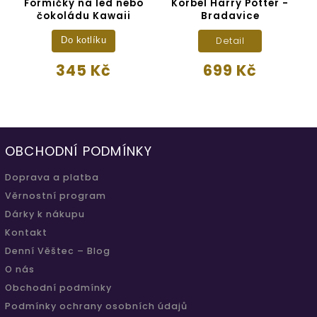
Formičky na led nebo
Korbel Harry Potter -
čokoládu Kawaii
Bradavice
Detail
Do kotlíku
345 Kč
699 Kč
OBCHODNÍ PODMÍNKY
Doprava a platba
Věrnostní program
Dárky k nákupu
Kontakt
Denní Věštec – Blog
O nás
Obchodní podmínky
Podmínky ochrany osobních údajů