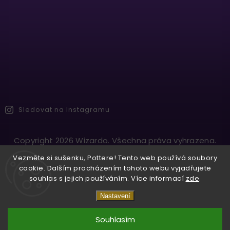
Sledovat na Instagramu
Copyright 2026
Wizardo
. Všechna práva vyhrazena.
Vytvořil
Shoptet
| Design
Shoptak.cz.
Vezměte si sušenku, Pottere! Tento web používá soubory
cookie. Dalším procházením tohoto webu vyjadřujete
souhlas s jejich používáním. Více informací
zde
.
Nastavení
Souhlasím