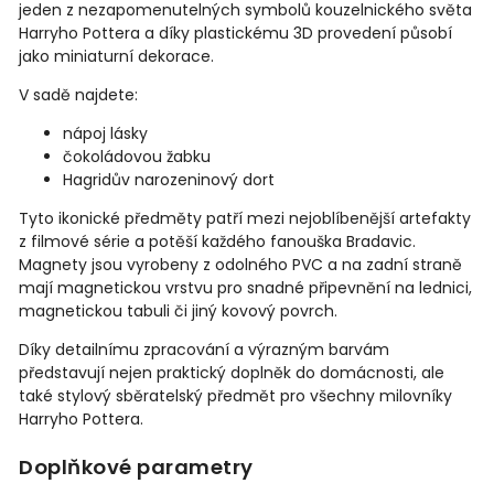
jeden z nezapomenutelných symbolů kouzelnického světa
Harryho Pottera a díky plastickému 3D provedení působí
jako miniaturní dekorace.
V sadě najdete:
nápoj lásky
čokoládovou žabku
Hagridův narozeninový dort
Tyto ikonické předměty patří mezi nejoblíbenější artefakty
z filmové série a potěší každého fanouška Bradavic.
Magnety jsou vyrobeny z odolného PVC a na zadní straně
mají magnetickou vrstvu pro snadné připevnění na lednici,
magnetickou tabuli či jiný kovový povrch.
Díky detailnímu zpracování a výrazným barvám
představují nejen praktický doplněk do domácnosti, ale
také stylový sběratelský předmět pro všechny milovníky
Harryho Pottera.
Doplňkové parametry