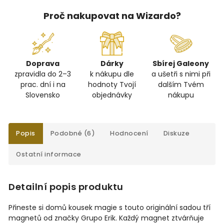
Proč nakupovat na Wizardo?
Doprava
Dárky
Sbírej Galeony
zpravidla do 2–3
k nákupu dle
a ušetři s nimi při
prac. dní i na
hodnoty Tvojí
dalším Tvém
Slovensko
objednávky
nákupu
Popis
Podobné (6)
Hodnocení
Diskuze
Ostatní informace
Detailní popis produktu
Přineste si domů kousek magie s touto originální sadou tří
magnetů od značky Grupo Erik. Každý magnet ztvárňuje