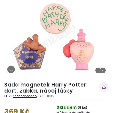
1 / 7
Sada magnetek Harry Potter:
dort, žabka, nápoj lásky
Erik
Neohodnoceno
Kód:
8815
Skladem
(5 ks)
369 Kč
Můžeme doručit do: