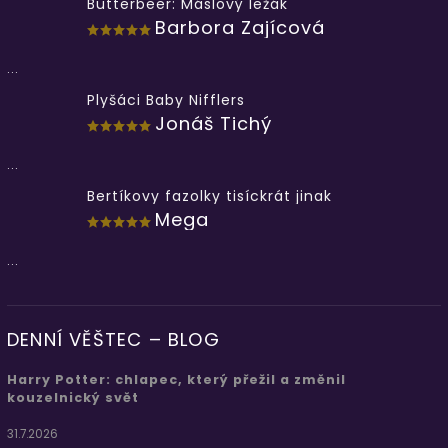
Butterbeer: Máslový ležák
Barbora Zajícová
...
Plyšáci Baby Nifflers
Jonáš Tichý
...
Bertíkovy fazolky tisíckrát jinak
Mega
...
DENNÍ VĚŠTEC – BLOG
Harry Potter: chlapec, který přežil a změnil
kouzelnický svět
31.7.2026