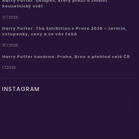
Harry Potter: chlapec, který přežil a změnil
kouzelnický svět
31.7.2026
Harry Potter: The Exhibition v Praze 2026 – termín,
vstupenky, ceny a co vás čeká
15.7.2026
Harry Potter kavárna: Praha, Brno a přehled celé ČR
1.7.2026
INSTAGRAM