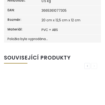
Hmotnost
:
0.5 kg
EAN
:
3665361077305
Rozměr
:
20 cm x 12,5 cm x 12 cm
Materiál
:
PVC + ABS
Položka byla vyprodána…
SOUVISEJÍCÍ PRODUKTY
Previous
Next