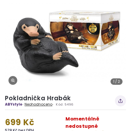
1 / 2
Pokladnička Hrabák
ABYstyle
Neohodnoceno
Kód:
5496
Momentálně
699 Kč
nedostupné
578 Kč bez DPH