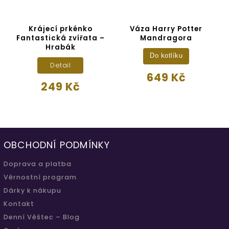
:
Krájecí prkénko
Váza Harry Potter
Fantastická zvířata –
Mandragora
Hrabák
Do kotlíku
Detail
649 Kč
249 Kč
OBCHODNÍ PODMÍNKY
Doprava a platba
Věrnostní program
Dárky k nákupu
Kontakt
Denní Věštec – Blog