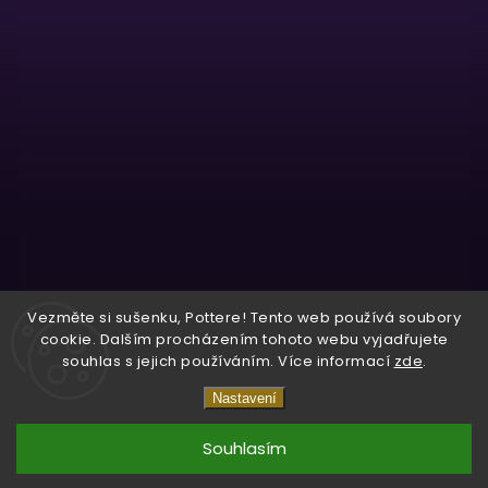
Sledovat na Instagramu
Vezměte si sušenku, Pottere! Tento web používá soubory
cookie. Dalším procházením tohoto webu vyjadřujete
souhlas s jejich používáním. Více informací
zde
.
Copyright 2026
Wizardo
. Všechna práva vyhrazena.
Nastavení
Vytvořil
Shoptet
| Design
Shoptak.cz.
Souhlasím