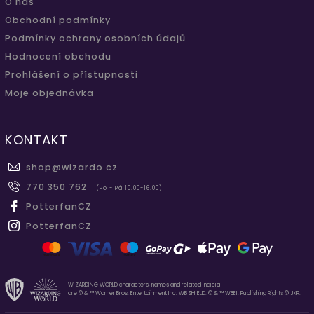
O nás
Obchodní podmínky
Podmínky ochrany osobních údajů
Hodnocení obchodu
Prohlášení o přístupnosti
Moje objednávka
KONTAKT
shop
@
wizardo.cz
770 350 762
(Po - Pá 10.00-16.00)
PotterfanCZ
PotterfanCZ
WIZARDING WORLD characters, names and related indicia
are © & ™ Warner Bros. Entertainment Inc. WB SHIELD: © & ™ WBEI. Publishing Rights © JKR.