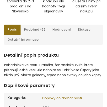
zpravidla do 2–3
k nákupu dle
a ušetři s nimi při
prac. dní i na
hodnoty Tvojí
dalším Tvém
Slovensko
objednávky
nákupu
Popis
Podobné (6)
Hodnocení
Diskuze
Ostatní informace
Detailní popis produktu
Pokladnička ve tvaru Hrabáka, fantastické zvíře, které
přitahují lesklé věci. Ale nebojte se, udrží vaše úspory jako
nikdo jiný. Vložte galeony, srpce nebo svrčky do jeho kapsy.
Doplňkové parametry
Kategorie
:
Doplňky do domácnosti