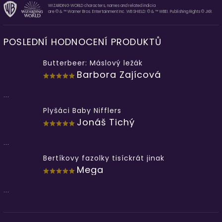
WIZARDING WORLD characters, names and related indicia
are © & ™ Warner Bros. Entertainment Inc. WB SHIELD: © & ™ WBEI. Publishing Rights © JKR.
POSLEDNÍ HODNOCENÍ PRODUKTŮ
Butterbeer: Máslový ležák
Barbora Zajícová
...
Plyšáci Baby Nifflers
Jonáš Tichý
...
Bertíkovy fazolky tisíckrát jinak
Mega
...