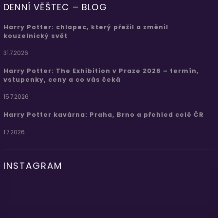
DENNÍ VĚŠTEC – BLOG
Harry Potter: chlapec, který přežil a změnil
kouzelnický svět
31.7.2026
Harry Potter: The Exhibition v Praze 2026 – termín,
vstupenky, ceny a co vás čeká
15.7.2026
Harry Potter kavárna: Praha, Brno a přehled celé ČR
1.7.2026
INSTAGRAM