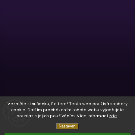
Sledovat na Instagramu
Vezměte si sušenku, Pottere! Tento web používá soubory
cookie. Dalším procházením tohoto webu vyjadřujete
souhlas s jejich používáním. Více informací
zde
.
Copyright 2026
Wizardo
. Všechna práva vyhrazena.
Nastavení
Vytvořil
Shoptet
| Design
Shoptak.cz.