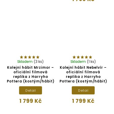
Skladem
(3 ks)
Skladem
(1 ks)
Kolejní hábit Mrzimor –
Kolejní hábit Nebelvír –
oficiální filmová
oficiální filmová
replika z Harryho
replika z Harryho
Pottera (kostým/hábit)
Pottera (kostým/hábit)
Detail
Detail
1 799 Kč
1 799 Kč