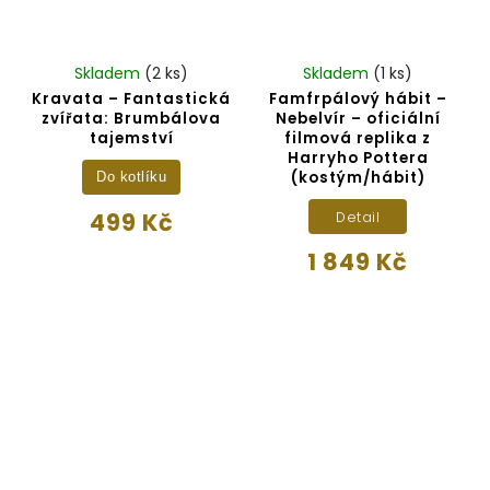
Skladem
(2 ks)
Skladem
(1 ks)
Kravata – Fantastická
Famfrpálový hábit –
zvířata: Brumbálova
Nebelvír – oficiální
tajemství
filmová replika z
Harryho Pottera
(kostým/hábit)
Do kotlíku
499 Kč
Detail
1 849 Kč