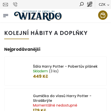
CZK
Vyhledávání
Hledat
KOLEJNÍ HÁBITY A DOPLŇKY
Nejprodávanější
Šála Harry Potter - Pobertův plánek
Skladem
(3 ks)
449 Kč
Gumička do vlasů Harry Potter -
Strašibrýle
Momentálně nedostupné
179 Kč