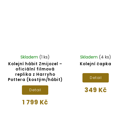
Skladem
(1 ks)
Skladem
(4 ks)
Kolejní hábit Zmijozel –
Kolejní čapka
oficiální filmová
replika z Harryho
Detail
Pottera (kostým/hábit)
349 Kč
Detail
1 799 Kč