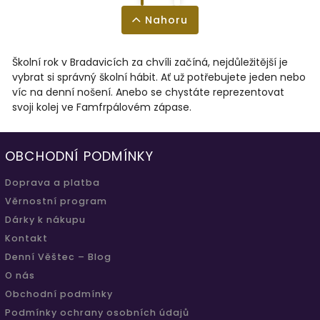
Nahoru
Školní rok v Bradavicích za chvíli začíná, nejdůležitější je
vybrat si správný školní hábit. Ať už potřebujete jeden nebo
víc na denní nošení. Anebo se chystáte reprezentovat
svoji kolej ve Famfrpálovém zápase.
OBCHODNÍ PODMÍNKY
Doprava a platba
Věrnostní program
Dárky k nákupu
Kontakt
Denní Věštec – Blog
O nás
Obchodní podmínky
Podmínky ochrany osobních údajů