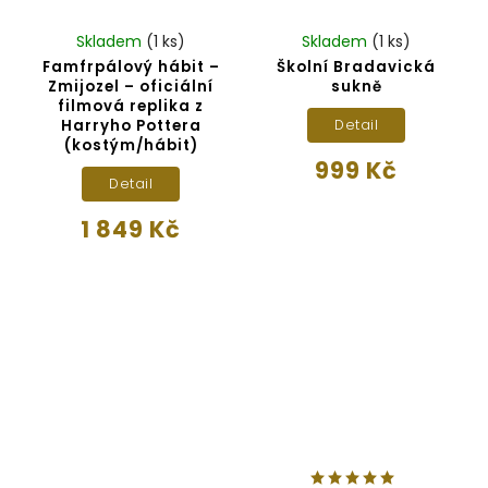
Skladem
(1 ks)
Skladem
(1 ks)
Famfrpálový hábit –
Školní Bradavická
Zmijozel – oficiální
sukně
filmová replika z
Harryho Pottera
Detail
(kostým/hábit)
999 Kč
Detail
1 849 Kč