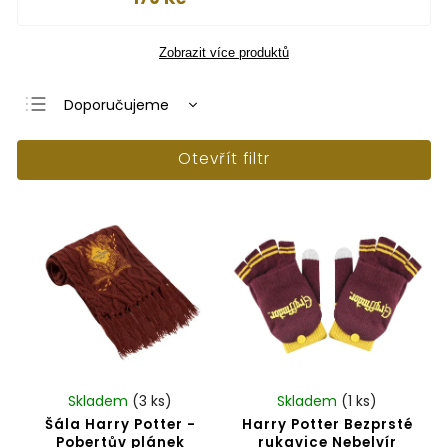
Zobrazit více produktů
Doporučujeme
Nejlevnější
Otevřít filtr
Nejdražší
Nejprodávanější
Abecedně
Skladem
(3 ks)
Skladem
(1 ks)
Šála Harry Potter -
Harry Potter Bezprsté
Pobertův plánek
rukavice Nebelvír