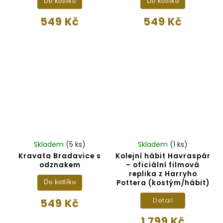
Do kotlíku
Do kotlíku
549 Kč
549 Kč
Skladem
(5 ks)
Skladem
(1 ks)
Kravata Bradavice s
Kolejní hábit Havraspár
odznakem
– oficiální filmová
replika z Harryho
Pottera (kostým/hábit)
Do kotlíku
549 Kč
Detail
1 799 Kč