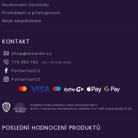
Hodnocení obchodu
Prohlášení o přístupnosti
Moje objednávka
KONTAKT
shop
@
wizardo.cz
770 350 762
(Po - Pá 10.00-16.00)
PotterfanCZ
PotterfanCZ
WIZARDING WORLD characters, names and related indicia
are © & ™ Warner Bros. Entertainment Inc. WB SHIELD: © & ™ WBEI. Publishing Rights © JKR.
POSLEDNÍ HODNOCENÍ PRODUKTŮ