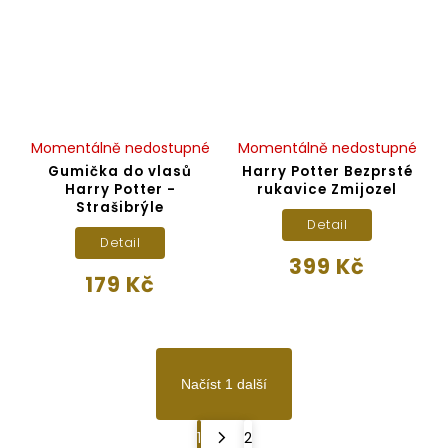
Momentálně nedostupné
Momentálně nedostupné
Gumička do vlasů
Harry Potter Bezprsté
Harry Potter -
rukavice Zmijozel
Strašibrýle
Detail
Detail
399 Kč
179 Kč
Načíst 1 další
1
2