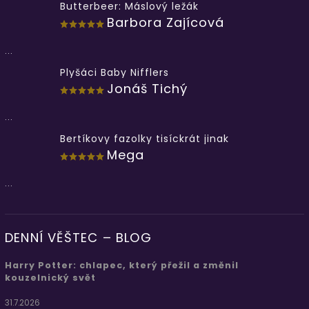
Butterbeer: Máslový ležák
Barbora Zajícová
...
Plyšáci Baby Nifflers
Jonáš Tichý
...
Bertíkovy fazolky tisíckrát jinak
Mega
...
DENNÍ VĚŠTEC – BLOG
Harry Potter: chlapec, který přežil a změnil
kouzelnický svět
31.7.2026