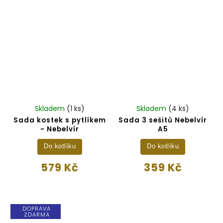
Skladem
(1 ks)
Skladem
(4 ks)
Sada kostek s pytlíkem
Sada 3 sešitů Nebelvír
- Nebelvír
A5
Do kotlíku
Do kotlíku
579 Kč
359 Kč
DOPRAVA
ZDARMA