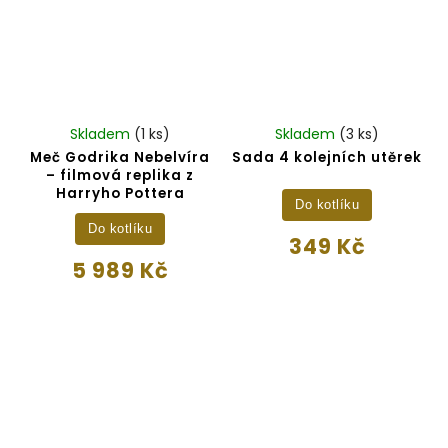
Skladem
(1 ks)
Skladem
(3 ks)
Meč Godrika Nebelvíra
Sada 4 kolejních utěrek
– filmová replika z
Harryho Pottera
Do kotlíku
Do kotlíku
349 Kč
5 989 Kč