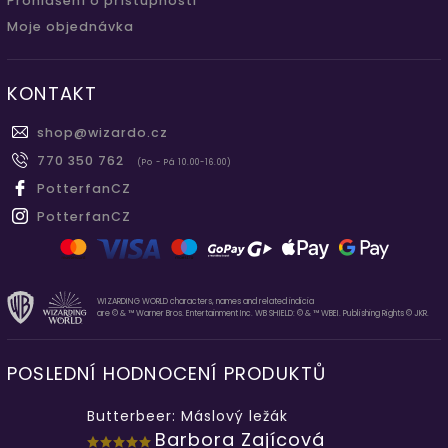
Prohlášení o přístupnosti
Moje objednávka
KONTAKT
shop
@
wizardo.cz
770 350 762
(Po - Pá 10.00-16.00)
PotterfanCZ
PotterfanCZ
WIZARDING WORLD characters, names and related indicia
are © & ™ Warner Bros. Entertainment Inc. WB SHIELD: © & ™ WBEI. Publishing Rights © JKR.
POSLEDNÍ HODNOCENÍ PRODUKTŮ
Butterbeer: Máslový ležák
Barbora Zajícová