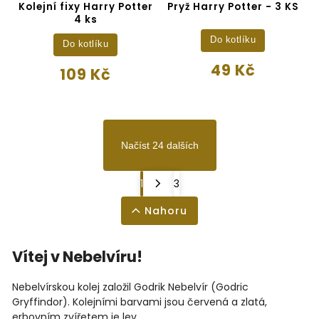
Kolejní fixy Harry Potter
Pryž Harry Potter - 3 KS
4 ks
Do kotlíku
Do kotlíku
49 Kč
109 Kč
Načíst 24 dalších
1
3
Nahoru
Vítej v Nebelvíru!
Nebelvírskou kolej založil Godrik Nebelvír (Godric
Gryffindor). Kolejními barvami jsou červená a zlatá,
erbovním zvířetem je lev.