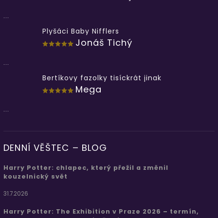
...
Plyšáci Baby Nifflers
Jonáš Tichý
...
Bertíkovy fazolky tisíckrát jinak
Mega
...
DENNÍ VĚŠTEC – BLOG
Harry Potter: chlapec, který přežil a změnil
kouzelnický svět
31.7.2026
Harry Potter: The Exhibition v Praze 2026 – termín,