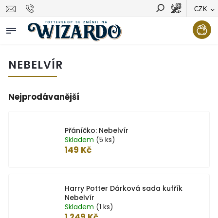
CZK
Vyhledávání
Hledat
NEBELVÍR
Nejprodávanější
Přáníčko: Nebelvír
Skladem
(5 ks)
149 Kč
Harry Potter Dárková sada kufřík
Nebelvír
Skladem
(1 ks)
1 249 Kč