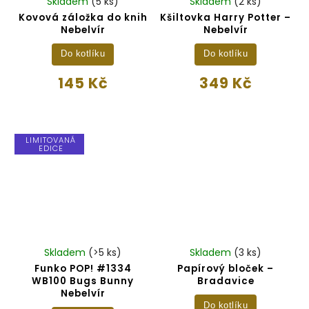
Skladem
(5 ks)
Skladem
(2 ks)
Kovová záložka do knih
Kšiltovka Harry Potter –
Nebelvír
Nebelvír
Do kotlíku
Do kotlíku
145 Kč
349 Kč
LIMITOVANÁ
EDICE
Skladem
(>5 ks)
Skladem
(3 ks)
Funko POP! #1334
Papírový bloček –
WB100 Bugs Bunny
Bradavice
Nebelvír
Do kotlíku