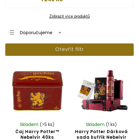
Zobrazit více produktů
Doporučujeme
Nejlevnější
Otevřít filtr
Nejdražší
Nejprodávanější
Abecedně
Skladem
(>5 ks)
Skladem
(1 ks)
Čaj Harry Potter™
Harry Potter Dárková
Nebelvír 40ks
sada kufřík Nebelvír