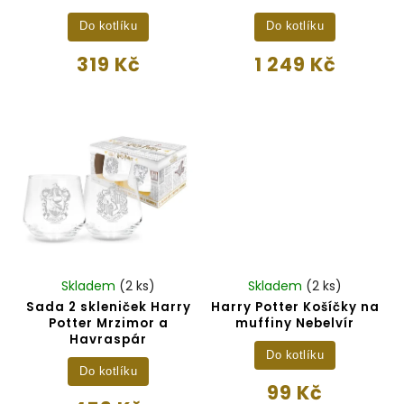
Do kotlíku
Do kotlíku
319 Kč
1 249 Kč
Skladem
(2 ks)
Skladem
(2 ks)
Sada 2 skleniček Harry
Harry Potter Košíčky na
Potter Mrzimor a
muffiny Nebelvír
Havraspár
Do kotlíku
Do kotlíku
99 Kč