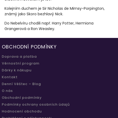
Kolejním duchem je Sir Nicholas de Mimsy-Porpington,
známý jako Skoro bezhlavý Nick.
Do Nebelvíru chodili např. Harry Potter, Hermiona
Grangerová a Ron Weasley.
OBCHODNÍ PODMÍNKY
Doprava a platba
Věrnostní program
Dárky k nákupu
Kontakt
Denní Věštec – Blog
O nás
Obchodní podmínky
Podmínky ochrany osobních údajů
Hodnocení obchodu