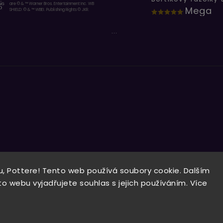
are © & ™ Warner Bros. Entertainment Inc. WB
Mega
SHIELD: © & ™ WBEI. Publishing Rights © JKR.
...
, Pottere! Tento web používá soubory cookie. Dalším
Copyright 2026
Wizardo
. Všechna práva vyhrazena.
 webu vyjadřujete souhlas s jejich používáním. Více
Vytvořil
Shoptet
| Design
Shoptak.cz.