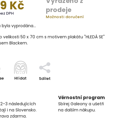
Vyřazeno z
9 Kč
prodeje
bez DPH
Možnosti doručení
a byla vyprodána…
o velikosti 50 x 70 cm s motivem plakátu "HLEDÁ SE"
usem Blackem.
se
Hlídat
Sdílet
Věrnostní program
 2–3 následujících
Sbírej Galeony a ušetři
ají i na Slovensko.
na dalším nákupu.
prava zdarma.