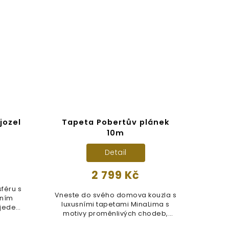
jozel
Tapeta Pobertův plánek
10m
Detail
2 799 Kč
féru s
Vneste do svého domova kouzla s
Ná
jním
luxusními tapetami MinaLima s
suš
 jeden
motivy proměnlivých chodeb,
Fr
učeben...