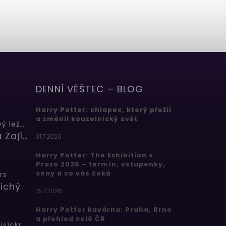
DENNÍ VĚŠTEC – BLOG
Harry Potter: chlapec, který přežil
a změnil kouzelnický svět
Butterbeer: Máslový ležák
Barbora Zajícová
31.7.2026
Harry Potter: The Exhibition v
Praze 2026 – termín, vstupenky,
ceny a co vás čeká
rs
ichý
15.7.2026
Harry Potter kavárna: Praha, Brno
a přehled celé ČR
Bertíkovy fazolky tisíckrát jinak