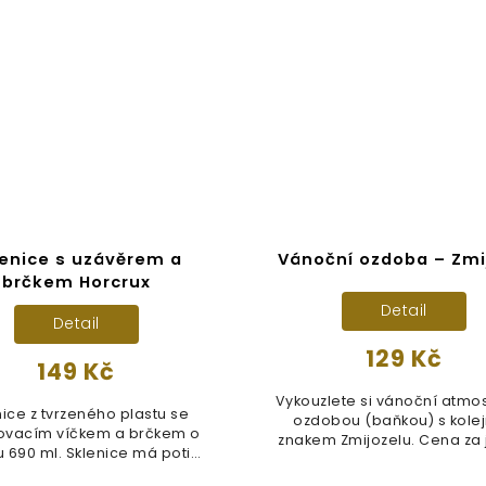
lenice s uzávěrem a
Vánoční ozdoba – Zmi
brčkem Horcrux
Detail
Detail
129 Kč
149 Kč
Vykouzlete si vánoční atmos
nice z tvrzeného plastu se
ozdobou (baňkou) s kole
ovacím víčkem a brčkem o
znakem Zmijozelu. Cena za
 690 ml. Sklenice má potisk
kus.
s...