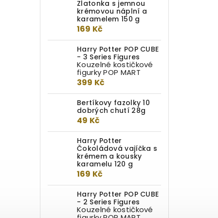
Zlatonka s jemnou
krémovou náplní a
karamelem 150 g
169 Kč
Harry Potter POP CUBE
- 3 Series Figures
Kouzelné kostičkové
figurky POP MART
399 Kč
Bertíkovy fazolky 10
dobrých chutí 28g
49 Kč
Harry Potter
Čokoládová vajíčka s
krémem a kousky
karamelu 120 g
169 Kč
Harry Potter POP CUBE
- 2 Series Figures
Kouzelné kostičkové
figurky POP MART