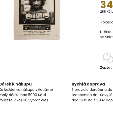
34
288 Kč 
Položk
Utěrka 
se Siri
Zeptat 
Dárek k nákupu
Rychlá doprava
Ke každému nákupu vkládáme
Z pravidla doručena do
malý dárek. Nad 5000 Kč si
pracovních dní. Sovy lét
můžete v košíku vybrat větší.
Nad 1999 Kč / 99 € do