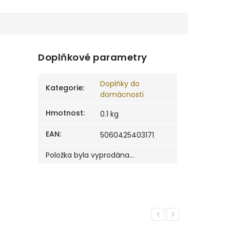
Doplňkové parametry
Doplňky do
Kategorie
:
domácnosti
Hmotnost
:
0.1 kg
EAN
:
5060425403171
Položka byla vyprodána…
Previous
Next