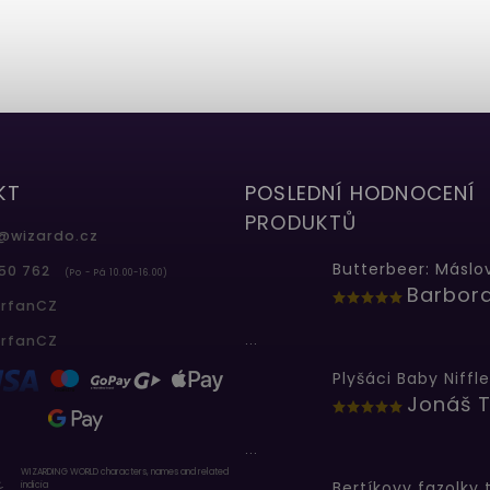
KT
POSLEDNÍ HODNOCENÍ
PRODUKTŮ
@
wizardo.cz
50 762
(Po - Pá 10.00-16.00)
erfanCZ
...
erfanCZ
Plyšáci Baby Niffle
Jonáš T
...
WIZARDING WORLD characters, names and related
indicia