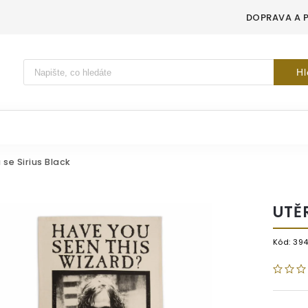
DOPRAVA A 
Vyhledávání
Hl
 se Sirius Black
UTĚ
Kód:
39