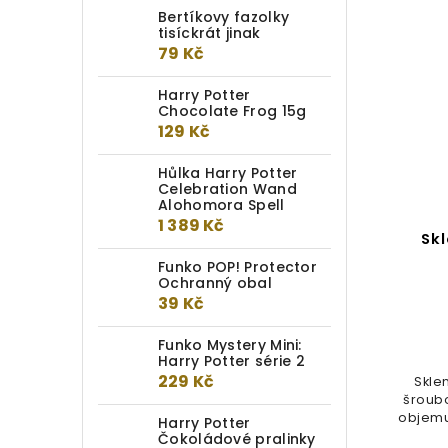
Bertíkovy fazolky
tisíckrát jinak
79 Kč
Harry Potter
Chocolate Frog 15g
129 Kč
Hůlka Harry Potter
Celebration Wand
Alohomora Spell
1 389 Kč
Háček na klíče Hedvika
Sk
Funko POP! Protector
Ochranný obal
Detail
39 Kč
299 Kč
Funko Mystery Mini:
Harry Potter série 2
Netradiční háček na klíče v
229 Kč
Skle
podobě sovy Hedviky. Sova
šroub
reaguje na umístění klíčů, pokud
objemu
Harry Potter
klíče...
Čokoládové pralinky