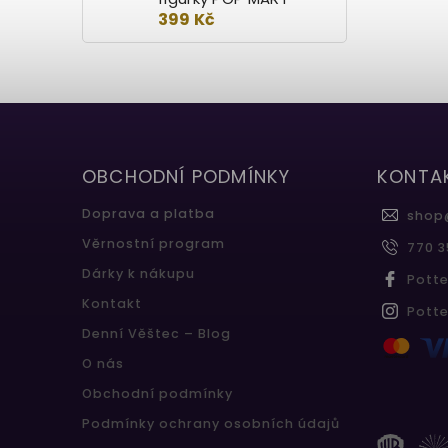
399 Kč
OBCHODNÍ PODMÍNKY
KONTA
Doprava a platba
shop
Věrnostní program
770 3
Dárky k nákupu
Pott
Kontakt
Pott
Denní Věštec – Blog
O nás
Obchodní podmínky
Podmínky ochrany osobních údajů