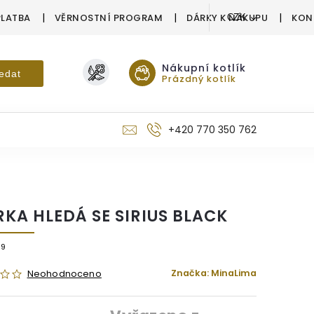
PLATBA
VĚRNOSTNÍ PROGRAM
DÁRKY K NÁKUPU
KON
CZK
Nákupní kotlík
edat
Prázdný kotlík
+420 770 350 762
RKA HLEDÁ SE SIRIUS BLACK
49
Značka:
MinaLima
Neohodnoceno