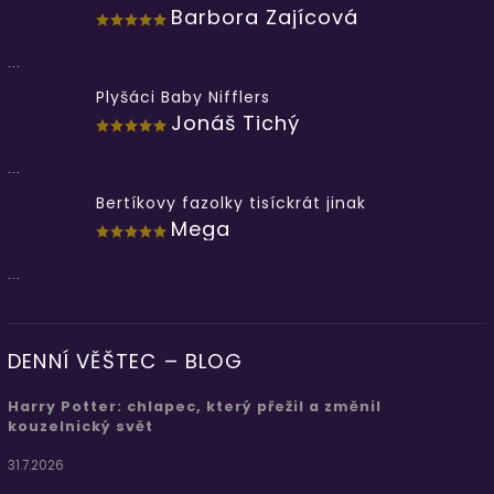
Barbora Zajícová
...
Plyšáci Baby Nifflers
Jonáš Tichý
...
Bertíkovy fazolky tisíckrát jinak
Mega
...
DENNÍ VĚŠTEC – BLOG
Harry Potter: chlapec, který přežil a změnil
kouzelnický svět
31.7.2026