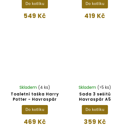
Do kotlíku
Do kotlíku
549 Kč
419 Kč
Skladem
(4 ks)
Skladem
(>5 ks)
Toaletní taška Harry
Sada 3 sešitů
Potter - Havraspár
Havraspár A5
Do kotlíku
Do kotlíku
469 Kč
359 Kč