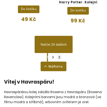
Harry Potter: Kolejní
Do kotlíku
Do kotlíku
49 Kč
99 Kč
Načíst 24 dalších
1
3
Nahoru
Vítej v Havraspáru!
Havraspárskou kolej založila Rowena z Havraspáru (Rowena
Ravenclaw). Kolejními barvami jsou modrá a bronzová (ve
filmu modrá a stříbrná), erbovním zvířetem je orel.