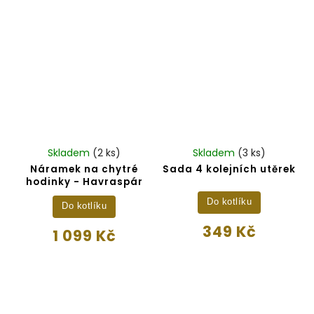
Skladem
(2 ks)
Skladem
(3 ks)
Náramek na chytré
Sada 4 kolejních utěrek
hodinky - Havraspár
Do kotlíku
Do kotlíku
349 Kč
1 099 Kč