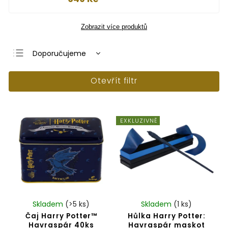
Zobrazit více produktů
Doporučujeme
Nejlevnější
Otevřít filtr
Nejdražší
Nejprodávanější
Abecedně
EXKLUZIVNĚ
Skladem
(>5 ks)
Skladem
(1 ks)
Čaj Harry Potter™
Hůlka Harry Potter:
Havraspár 40ks
Havraspár maskot