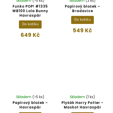
Skladem
(>5 ks)
Skladem
(3 ks)
Funko POP! #1335
Papírový bloček –
WB100 Lola Bunny
Bradavice
Havraspár
Do kotlíku
Do kotlíku
549 Kč
649 Kč
Skladem
(>5 ks)
Skladem
(1 ks)
Papírový bloček –
Plyšák Harry Potter -
Havraspár
Maskot Havraspár