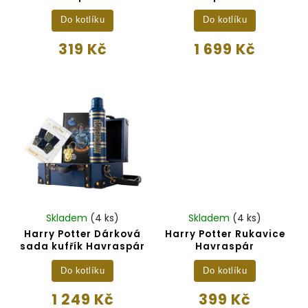
Do kotlíku
Do kotlíku
319 Kč
1 699 Kč
Skladem
(4 ks)
Skladem
(4 ks)
Harry Potter Dárková
Harry Potter Rukavice
sada kufřík Havraspár
Havraspár
Do kotlíku
Do kotlíku
1 249 Kč
399 Kč