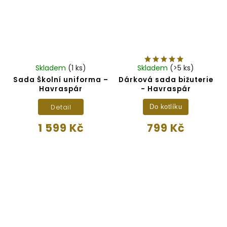
Skladem
(1 ks)
Skladem
(>5 ks)
Sada Školní uniforma –
Dárková sada bižuterie
Havraspár
- Havraspár
Detail
Do kotlíku
1 599 Kč
799 Kč