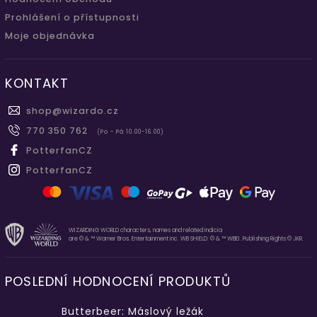
Prohlášení o přístupnosti
Moje objednávka
KONTAKT
shop
@
wizardo.cz
770 350 762
(Po - Pá 10.00-16.00)
PotterfanCZ
PotterfanCZ
WIZARDING WORLD characters, names and related indicia
are © & ™ Warner Bros. Entertainment Inc. WB SHIELD: © & ™ WBEI. Publishing Rights © JKR.
POSLEDNÍ HODNOCENÍ PRODUKTŮ
Butterbeer: Máslový ležák