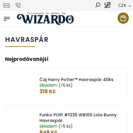
CZK
Vyhledávání
Hledat
HAVRASPÁR
Nejprodávanější
Čaj Harry Potter™ Havraspár 40ks
Skladem
(>5 ks)
319 Kč
Funko POP! #1335 WB100 Lola Bunny
Havraspár
Skladem
(>5 ks)
649 Kč