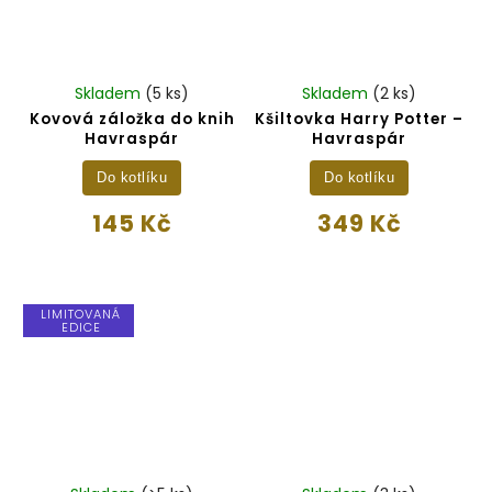
Skladem
(5 ks)
Skladem
(2 ks)
Kovová záložka do knih
Kšiltovka Harry Potter –
Havraspár
Havraspár
Do kotlíku
Do kotlíku
145 Kč
349 Kč
LIMITOVANÁ
EDICE