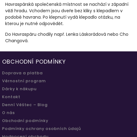
Havraspárská společenská místnost se nachází v západní
věži hradu. Vchodem jsou dveře bez kliky s klepadlem v
podobě havrana. Po klepnutí vydá klepadlo otázku, na
kterou je nutné odpovědět.
Do Havraspáru chodily např. Lenka Láskorádová nebo Cho
Changová.
OBCHODNÍ PODMÍNKY
Doprava a platba
Věrnostní program
Dárky k nákupu
Kontakt
Denní Věštec – Blog
O nás
Obchodní podmínky
Podmínky ochrany osobních údajů
Hodnocení obchodu