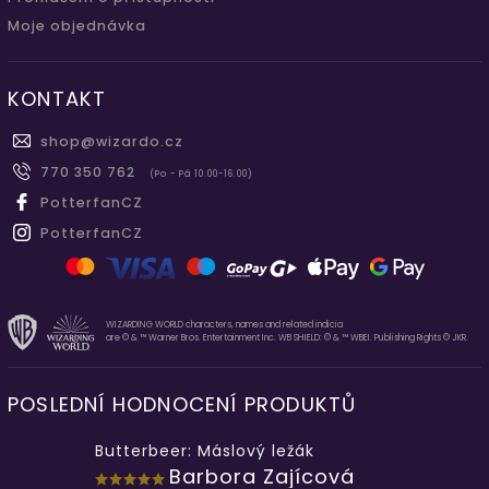
Moje objednávka
KONTAKT
shop
@
wizardo.cz
770 350 762
(Po - Pá 10.00-16.00)
PotterfanCZ
PotterfanCZ
WIZARDING WORLD characters, names and related indicia
are © & ™ Warner Bros. Entertainment Inc. WB SHIELD: © & ™ WBEI. Publishing Rights © JKR.
POSLEDNÍ HODNOCENÍ PRODUKTŮ
Butterbeer: Máslový ležák
Barbora Zajícová