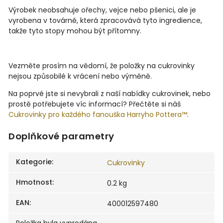
Výrobek neobsahuje ořechy, vejce nebo pšenici, ale je
vyrobena v továrně, která zpracovává tyto ingredience,
takže tyto stopy mohou být přítomny.
Vezměte prosím na vědomí, že položky na cukrovinky
nejsou způsobilé k vrácení nebo výměně.
Na poprvé jste si nevybrali z naší nabídky cukrovinek, nebo
prostě potřebujete víc informací? Přečtěte si náš
Cukrovinky pro každého fanouška Harryho Pottera™
.
Doplňkové parametry
Kategorie
:
Cukrovinky
Hmotnost
:
0.2 kg
EAN
:
400012597480
Položka byla vyprodána…