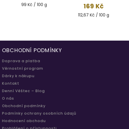
99 Kč / 100 g
169 Kč
112,67 Kč / 100 g
OBCHODNÍ PODMÍNKY
Doprava a platba
Věrnostní program
Dárky k nákupu
Kontakt
Denní Věštec – Blog
O nás
Obchodní podmínky
Podmínky ochrany osobních údajů
Hodnocení obchodu
Prohlášení o přístupnosti