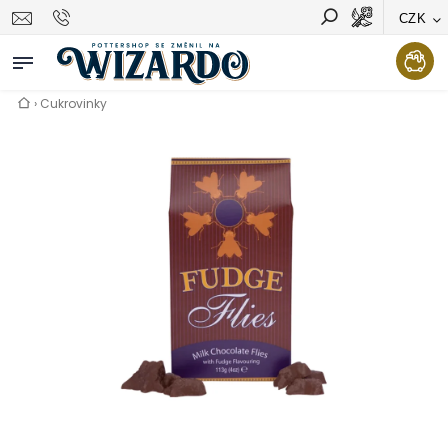
CZK
Vyhledávání
Hledat
›
Cukrovinky