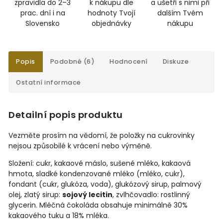
zpravidla do 2–3
k nákupu dle
a ušetři s nimi při
prac. dní i na
hodnoty Tvojí
dalším Tvém
Slovensko
objednávky
nákupu
Popis
Podobné (6)
Hodnocení
Diskuze
Ostatní informace
Detailní popis produktu
Vezměte prosím na vědomí, že položky na cukrovinky
nejsou způsobilé k vrácení nebo výměně.
Složení: cukr, kakaové máslo, sušené mléko, kakaová
hmota, sladké kondenzované mléko (mléko, cukr),
fondant (cukr, glukóza, voda), glukózový sirup, palmový
olej, zlatý sirup:
sojový lecitin
, zvlhčovadlo: rostlinný
glycerin. Mléčná čokoláda obsahuje minimálně 30%
kakaového tuku a 18% mléka.