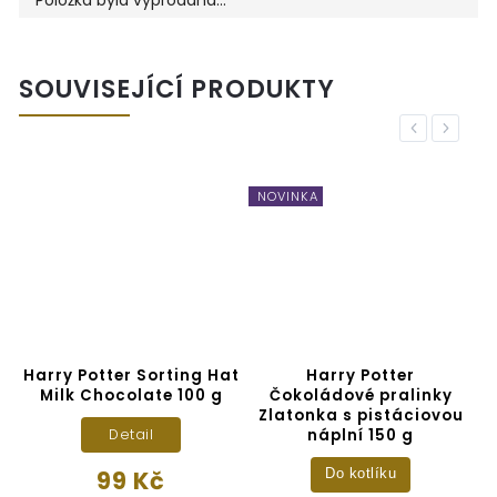
SOUVISEJÍCÍ PRODUKTY
Previous
Next
NOVINKA
Harry Potter Sorting Hat
Harry Potter
Milk Chocolate 100 g
Čokoládové pralinky
Zlatonka s pistáciovou
náplní 150 g
Detail
99 Kč
Do kotlíku