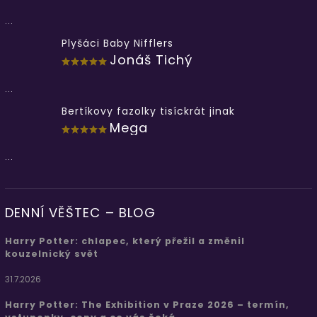
...
Plyšáci Baby Nifflers
Jonáš Tichý
...
Bertíkovy fazolky tisíckrát jinak
Mega
...
DENNÍ VĚŠTEC – BLOG
Harry Potter: chlapec, který přežil a změnil
kouzelnický svět
31.7.2026
Harry Potter: The Exhibition v Praze 2026 – termín,