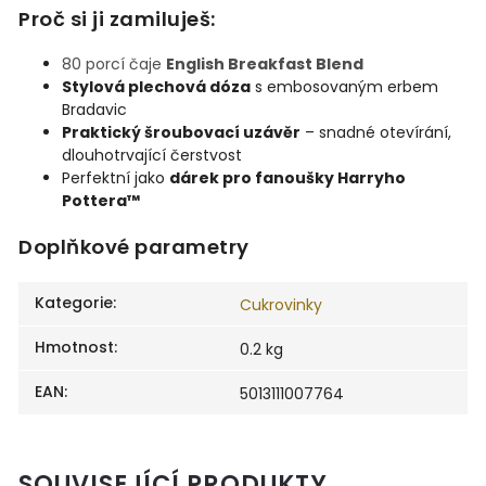
Proč si ji zamiluješ:
80 porcí čaje
English Breakfast Blend
Stylová plechová dóza
s embosovaným erbem
Bradavic
Praktický šroubovací uzávěr
– snadné otevírání,
dlouhotrvající čerstvost
Perfektní jako
dárek pro fanoušky Harryho
Pottera™
Doplňkové parametry
Kategorie
:
Cukrovinky
Hmotnost
:
0.2 kg
EAN
:
5013111007764
SOUVISEJÍCÍ PRODUKTY