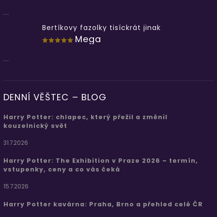
...
Bertíkovy fazolky tisíckrát jinak
Mega
...
DENNÍ VĚŠTEC – BLOG
Harry Potter: chlapec, který přežil a změnil
kouzelnický svět
31.7.2026
Harry Potter: The Exhibition v Praze 2026 – termín,
vstupenky, ceny a co vás čeká
15.7.2026
Harry Potter kavárna: Praha, Brno a přehled celé ČR