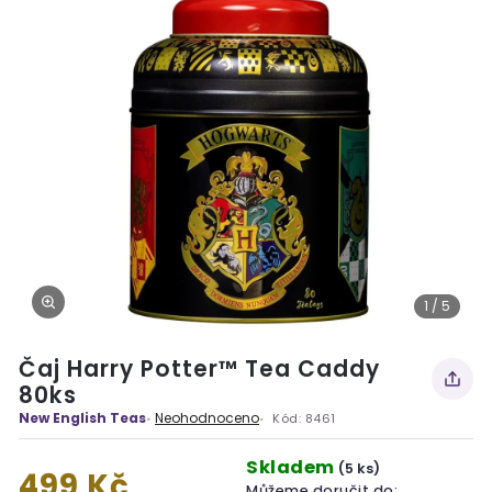
1 / 5
Čaj Harry Potter™ Tea Caddy
80ks
New English Teas
Neohodnoceno
Kód:
8461
Skladem
(5 ks)
499 Kč
Můžeme doručit do: