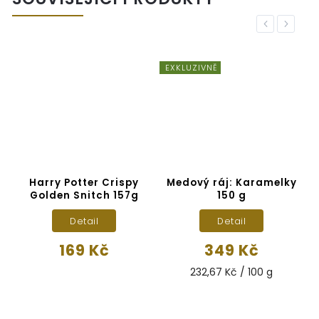
Previous
Next
EXKLUZIVNĚ
E
Harry Potter Crispy
Medový ráj: Karamelky
Golden Snitch 157g
150 g
Detail
Detail
169 Kč
349 Kč
232,67 Kč / 100 g