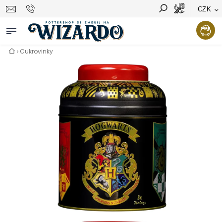
CZK
Vyhledávání
Hledat
›
Cukrovinky