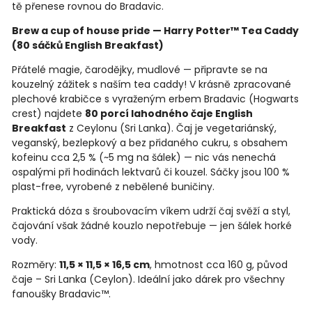
tě přenese rovnou do Bradavic.
Brew a cup of house pride — Harry Potter™ Tea Caddy
(80 sáčků English Breakfast)
Přátelé magie, čarodějky, mudlové — připravte se na
kouzelný zážitek s naším tea caddy! V krásně zpracované
plechové krabičce s vyraženým erbem Bradavic (Hogwarts
crest) najdete
80 porcí lahodného čaje English
Breakfast
z Ceylonu (Sri Lanka). Čaj je vegetariánský,
veganský, bezlepkový a bez přidaného cukru, s obsahem
kofeinu cca 2,5 % (~5 mg na šálek) — nic vás nenechá
ospalými při hodinách lektvarů či kouzel. Sáčky jsou 100 %
plast-free, vyrobené z nebělené buničiny.
Praktická dóza s šroubovacím víkem udrží čaj svěží a styl,
čajování však žádné kouzlo nepotřebuje — jen šálek horké
vody.
Rozměry:
11,5 × 11,5 × 16,5 cm
, hmotnost cca 160 g, původ
čaje – Sri Lanka (Ceylon). Ideální jako dárek pro všechny
fanoušky Bradavic™.