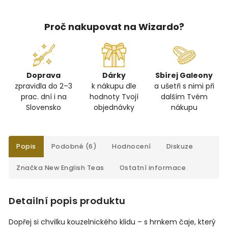
Proč nakupovat na Wizardo?
Doprava
Dárky
Sbírej Galeony
zpravidla do 2–3
k nákupu dle
a ušetři s nimi při
prac. dní i na
hodnoty Tvojí
dalším Tvém
Slovensko
objednávky
nákupu
Popis
Podobné (6)
Hodnocení
Diskuze
Značka
New English Teas
Ostatní informace
Detailní popis produktu
Dopřej si chvilku kouzelnického klidu – s hrnkem čaje, který