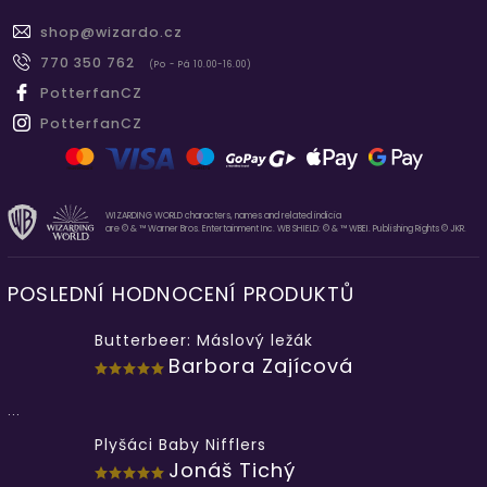
shop
@
wizardo.cz
770 350 762
(Po - Pá 10.00-16.00)
PotterfanCZ
PotterfanCZ
WIZARDING WORLD characters, names and related indicia
are © & ™ Warner Bros. Entertainment Inc. WB SHIELD: © & ™ WBEI. Publishing Rights © JKR.
POSLEDNÍ HODNOCENÍ PRODUKTŮ
Butterbeer: Máslový ležák
Barbora Zajícová
...
Plyšáci Baby Nifflers
Jonáš Tichý