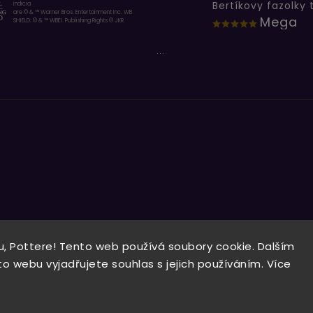
indicia
are © & ™ Warner Bros. Entertainment Inc. WB
Mega
SHIELD: © & ™ WBEI. Publishing Rights © JKR.
...
, Pottere! Tento web používá soubory cookie. Dalším
Copyright 2026
Wizardo
. Všechna práva vyhrazena.
 webu vyjadřujete souhlas s jejich používáním. Více
Vytvořil
Shoptet
| Design
Shoptak.cz.