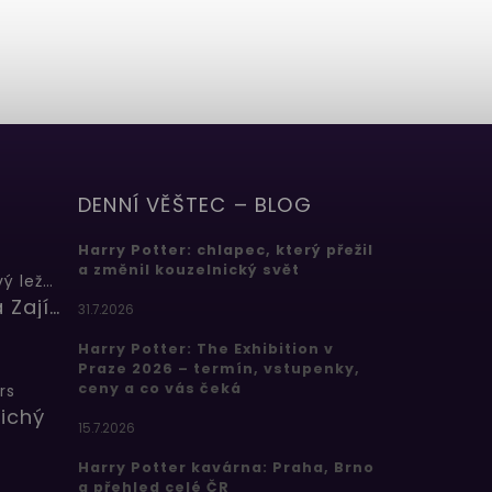
DENNÍ VĚŠTEC – BLOG
Harry Potter: chlapec, který přežil
a změnil kouzelnický svět
Butterbeer: Máslový ležák
Barbora Zajícová
31.7.2026
Harry Potter: The Exhibition v
Praze 2026 – termín, vstupenky,
ceny a co vás čeká
rs
ichý
15.7.2026
Harry Potter kavárna: Praha, Brno
a přehled celé ČR