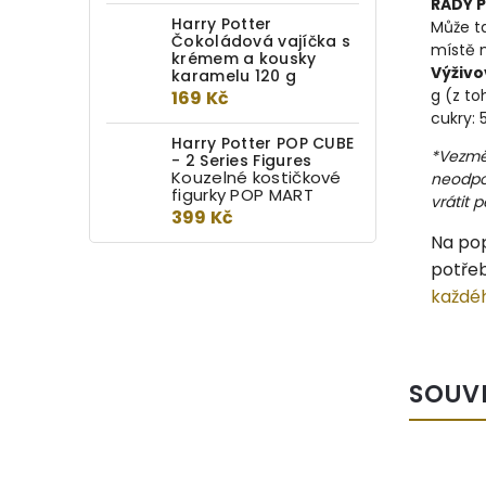
RADY P
Harry Potter
Může t
Čokoládová vajíčka s
místě 
krémem a kousky
Výživo
karamelu 120 g
g (z to
169 Kč
cukry: 5
Harry Potter POP CUBE
*Vezmě
- 2 Series Figures
Kouzelné kostičkové
neodpo
figurky POP MART
vrátit p
399 Kč
Na pop
potřeb
každé
SOUV