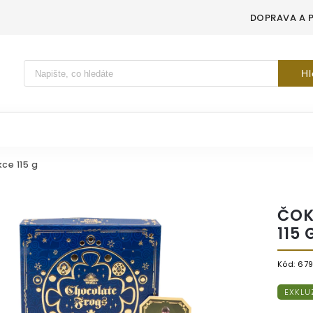
DOPRAVA A 
Vyhledávání
Hl
ce 115 g
ČOK
115 
Kód:
67
EXKLU