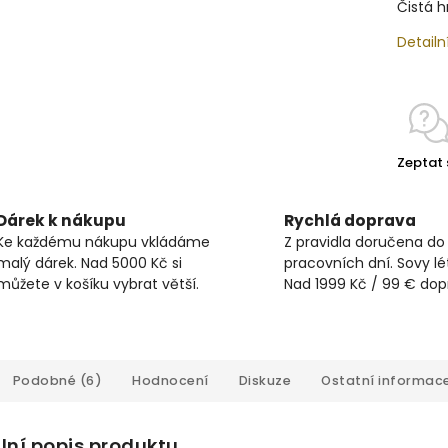
Čistá h
Detailn
Zeptat 
Dárek k nákupu
Rychlá doprava
Ke každému nákupu vkládáme
Z pravidla doručena do
malý dárek. Nad 5000 Kč si
pracovních dní. Sovy lét
můžete v košíku vybrat větší.
Nad 1999 Kč / 99 € do
Podobné (6)
Hodnocení
Diskuze
Ostatní informac
lní popis produktu