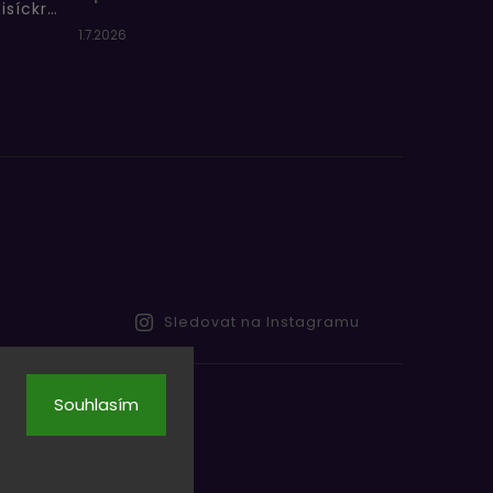
Bertíkovy fazolky tisíckrát jinak
1.7.2026
Sledovat na Instagramu
Souhlasím