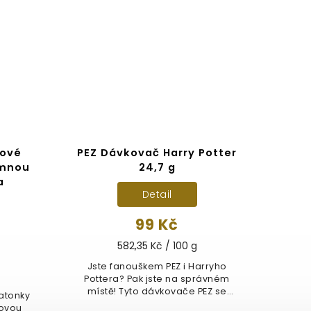
dové
PEZ Dávkovač Harry Potter
H
emnou
24,7 g
a
Detail
99 Kč
582,35 Kč / 100 g
Jste fanouškem PEZ i Harryho
G
Pottera? Pak jste na správném
po
místě! Tyto dávkovače PEZ se
Hed
latonky
zlatou...
movou