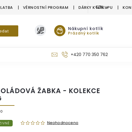
PLATBA
VĚRNOSTNÍ PROGRAM
DÁRKY K NÁKUPU
KON
CZK
Nákupní kotlík
edat
Prázdný kotlík
+420 770 350 762
OLÁDOVÁ ŽABKA - KOLEKCE
G
90
Neohodnoceno
ZIVNĚ