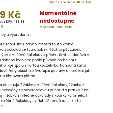
Značka:
Warner Bros. Ent.
9 Kč
Momentálně
nedostupné
 bez DPH
433,91
 g
Možnosti doručení
a byla vyprodána…
te fanouška Harryho Pottera touto krabicí
ch čokolád ve tvaru žabek. Těchto pět žabek,
ných z mléčné čokolády s příchutěmi, se dodává v
 zdobené krabičce podle původního balení z
o ráje spolu s kartou kouzelníka. Náhodná karta
ové žáby obsahuje životopis postavy a obrázek, jak ji
 na filmovém plátně.
a obsahuje 2 žabky z mléčné čokolády, 1 žabku z
 čokolády s pomerančovou příchutí a praskajícími
, 1 žabku z mléčné čokolády s kousky karamelu, 1
 mléčné čokolády s příchutí fondánu a 1 kartu
e.