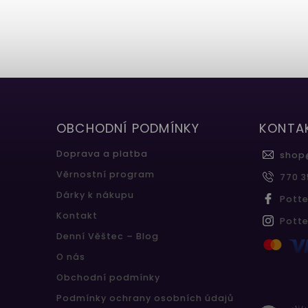
k
OBCHODNÍ PODMÍNKY
KONTA
Doprava a platba
shop
Věrnostní program
770 3
Dárky k nákupu
Pott
Kontakt
Pott
Denní Věštec – Blog
O nás
Obchodní podmínky
Podmínky ochrany osobních údajů