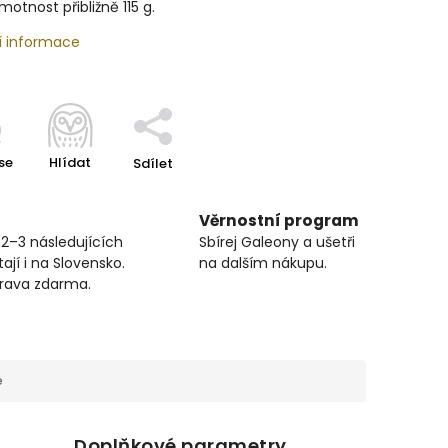
motnost přibližně 115 g.
í informace
se
Hlídat
Sdílet
Věrnostní program
 2–3 následujících
Sbírej Galeony a ušetři
ají i na Slovensko.
na dalším nákupu.
prava zdarma.
e
Doplňkové parametry