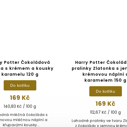
ry Potter Čokoládová
Harry Potter Čokolá
ka s krémem a kousky
pralinky Zlatonka s j
karamelu 120 g
krémovou náplní 
karamelem 150 g
Do kotlíku
Do kotlíku
169 Kč
169 Kč
140,83 Kč / 100 g
112,67 Kč / 100 g
odná mléčná čokoláda s
movou mléčnou náplní a
Lahodné pralinky ve tvaru Z
křupavými kousky
z čokolády s jemnou kré