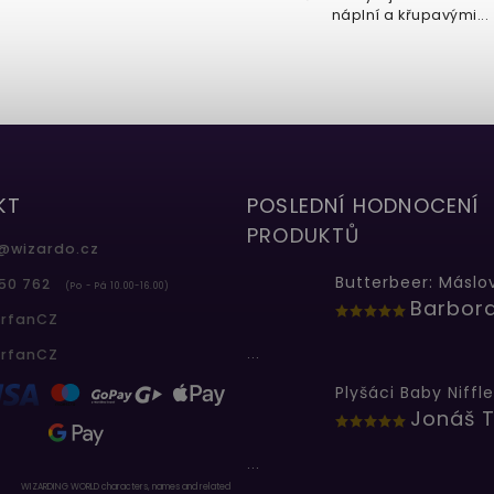
aramelu inspirovaná...
náplní a křupavými...
KT
POSLEDNÍ HODNOCENÍ
PRODUKTŮ
@
wizardo.cz
50 762
(Po - Pá 10.00-16.00)
erfanCZ
...
erfanCZ
Plyšáci Baby Niffle
Jonáš T
...
WIZARDING WORLD characters, names and related