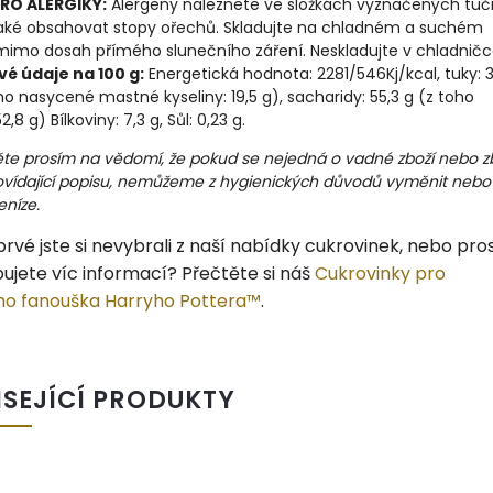
RO ALERGIKY:
Alergeny naleznete ve složkách vyznačených tuč
aké obsahovat stopy ořechů. Skladujte na chladném a suchém
mimo dosah přímého slunečního záření. Neskladujte v chladničc
vé údaje na 100 g:
Energetická hodnota: 2281/546Kj/kcal, tuky: 3
ho nasycené mastné kyseliny: 19,5 g), sacharidy:
55,3 g (z toho
2,8 g) Bílkoviny: 7,3 g, Sůl: 0,23 g.
te prosím na vědomí, že pokud se nejedná o vadné zboží nebo z
vídající popisu, nemůžeme z hygienických důvodů vyměnit nebo
eníze.
rvé jste si nevybrali z naší nabídky cukrovinek, nebo pro
ujete víc informací? Přečtěte si náš
Cukrovinky pro
ho fanouška Harryho Pottera™
.
ISEJÍCÍ PRODUKTY