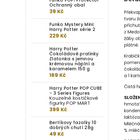
Funko POP! Protector
Ochranný obal
39 Kč
Překva
tvaru 
Funko Mystery Mini:
příchu
Harry Potter série 2
z Medov
229 Kč
žáby ob
plátně.
Harry Potter
Čokoládové pralinky
Krabičk
Zlatonka s jemnou
pomera
krémovou náplní a
karamelem 150 g
čokolád
169 Kč
a 1 kar
Čistá h
Harry Potter POP CUBE
- 3 Series Figures
SLOŽEN
Kouzelné kostičkové
figurky POP MART
hmota*,
399 Kč
konden
laktóza
Bertíkovy fazolky 10
Mléčná
dobrých chutí 28g
% mléč
49 Kč