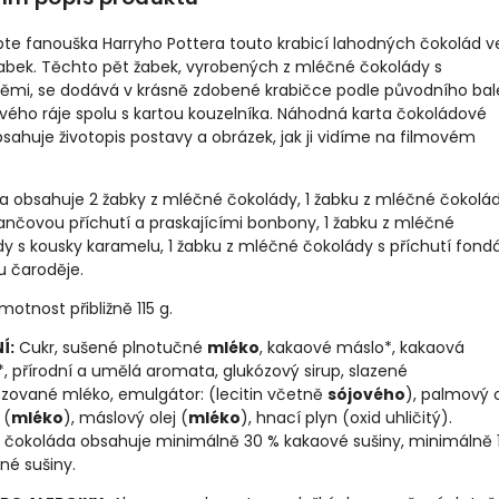
pte fanouška Harryho Pottera touto krabicí lahodných čokolád v
žabek. Těchto pět žabek, vyrobených z mléčné čokolády s
těmi, se dodává v krásně zdobené krabičce podle původního bal
ého ráje spolu s kartou kouzelníka. Náhodná karta čokoládové
sahuje životopis postavy a obrázek, jak ji vidíme na filmovém
a obsahuje 2 žabky z mléčné čokolády, 1 žabku z mléčné čokolád
nčovou příchutí a praskajícími bonbony, 1 žabku z mléčné
y s kousky karamelu, 1 žabku z mléčné čokolády s příchutí fond
tu čaroděje.
motnost přibližně 115 g.
Í:
Cukr, sušené plnotučné
mléko
, kakaové máslo*, kakaová
 přírodní a umělá aromata, glukózový sirup, slazené
zované mléko, emulgátor: (lecitin včetně
sójového
), palmový o
 (
mléko
), máslový olej (
mléko
), hnací plyn (oxid uhličitý).
 čokoláda obsahuje minimálně 30 % kakaové sušiny, minimálně 
né sušiny.