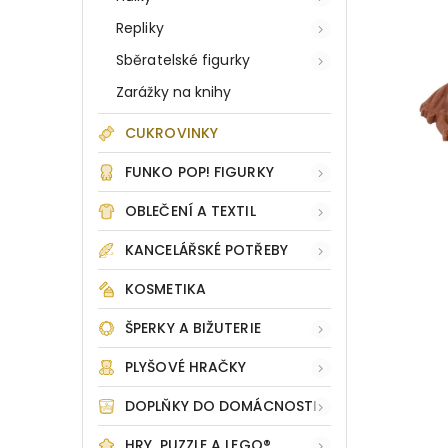
Repliky
Sběratelské figurky
Zarážky na knihy
CUKROVINKY
FUNKO POP! FIGURKY
OBLEČENÍ A TEXTIL
KANCELÁŘSKÉ POTŘEBY
KOSMETIKA
ŠPERKY A BIŽUTERIE
PLYŠOVÉ HRAČKY
DOPLŇKY DO DOMÁCNOSTI
HRY, PUZZLE A LEGO®