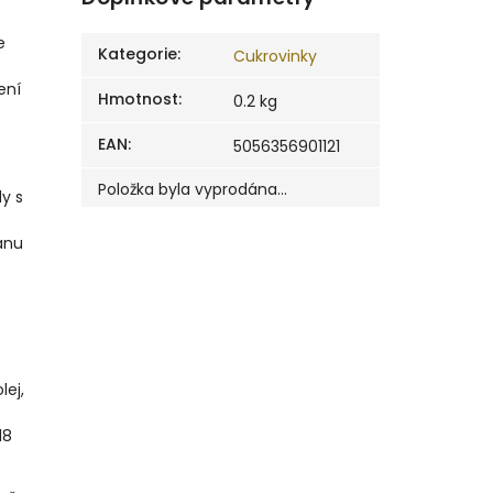
e
Kategorie
:
Cukrovinky
ení
Hmotnost
:
0.2 kg
EAN
:
5056356901121
Položka byla vyprodána…
y s
ánu
lej,
18