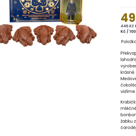
49
446 Kč
Kč / 100
Položk
Překvap
lahodný
vyrobe
krásně
Medovéh
čokolád
vidíme
Krabičk
mléčné
bonbony
žabku z
čaroděj