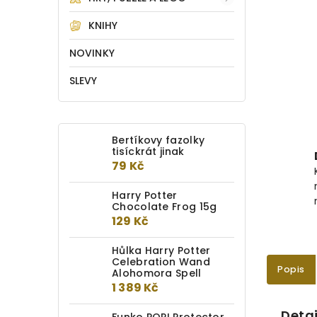
KNIHY
NOVINKY
SLEVY
Bertíkovy fazolky
tisíckrát jinak
79 Kč
Harry Potter
Chocolate Frog 15g
129 Kč
Hůlka Harry Potter
Celebration Wand
Popis
Alohomora Spell
1 389 Kč
Detai