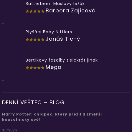
Butterbeer: Máslový ležák
Barbora Zajícová
...
Plyšáci Baby Nifflers
Jonáš Tichý
...
Bertíkovy fazolky tisíckrát jinak
Mega
...
DENNÍ VĚŠTEC – BLOG
Harry Potter: chlapec, který přežil a změnil
kouzelnický svět
31.7.2026