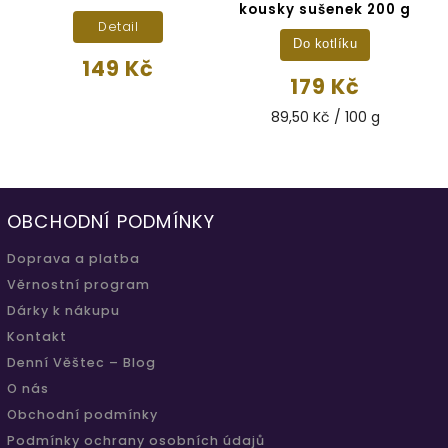
kousky sušenek 200 g
Detail
Do kotlíku
149 Kč
179 Kč
89,50 Kč / 100 g
OBCHODNÍ PODMÍNKY
Doprava a platba
Věrnostní program
Dárky k nákupu
Kontakt
Denní Věštec – Blog
O nás
Obchodní podmínky
Podmínky ochrany osobních údajů