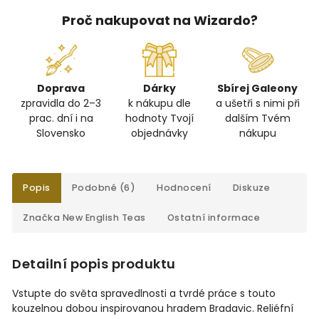
Proč nakupovat na Wizardo?
Doprava
Dárky
Sbírej Galeony
zpravidla do 2–3
k nákupu dle
a ušetři s nimi při
prac. dní i na
hodnoty Tvojí
dalším Tvém
Slovensko
objednávky
nákupu
Popis
Podobné (6)
Hodnocení
Diskuze
Značka
New English Teas
Ostatní informace
Detailní popis produktu
Vstupte do světa spravedlnosti a tvrdé práce s touto
kouzelnou dobou inspirovanou hradem Bradavic. Reliéfní