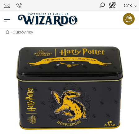
CZK
Vyhledávání
Hledat
›
Cukrovinky