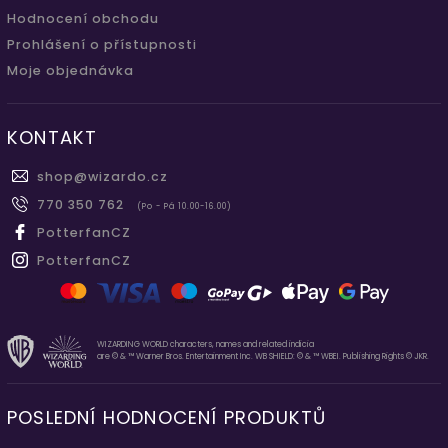
Hodnocení obchodu
Prohlášení o přístupnosti
Moje objednávka
KONTAKT
shop
@
wizardo.cz
770 350 762
(Po - Pá 10.00-16.00)
PotterfanCZ
PotterfanCZ
WIZARDING WORLD characters, names and related indicia
are © & ™ Warner Bros. Entertainment Inc. WB SHIELD: © & ™ WBEI. Publishing Rights © JKR.
POSLEDNÍ HODNOCENÍ PRODUKTŮ