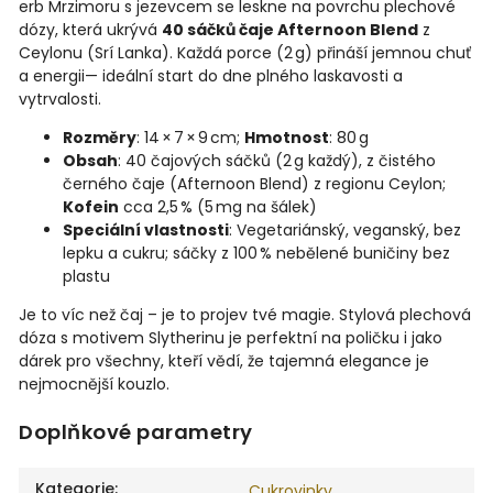
erb Mrzimoru s jezevcem se leskne na povrchu plechové
dózy, která ukrývá
40 sáčků čaje Afternoon Blend
z
Ceylonu (Srí Lanka). Každá porce (2 g) přináší jemnou chuť
a energii— ideální start do dne plného laskavosti a
vytrvalosti.
Rozměry
: 14 × 7 × 9 cm;
Hmotnost
: 80 g
Obsah
: 40 čajových sáčků (2 g každý), z čistého
černého čaje (Afternoon Blend) z regionu Ceylon;
Kofein
cca 2,5 % (5 mg na šálek)
Speciální vlastnosti
: Vegetariánský, veganský, bez
lepku a cukru; sáčky z 100 % nebělené buničiny bez
plastu
Je to víc než čaj – je to projev tvé magie. Stylová plechová
dóza s motivem Slytherinu je perfektní na poličku i jako
dárek pro všechny, kteří vědí, že tajemná elegance je
nejmocnější kouzlo.
Doplňkové parametry
Kategorie
:
Cukrovinky