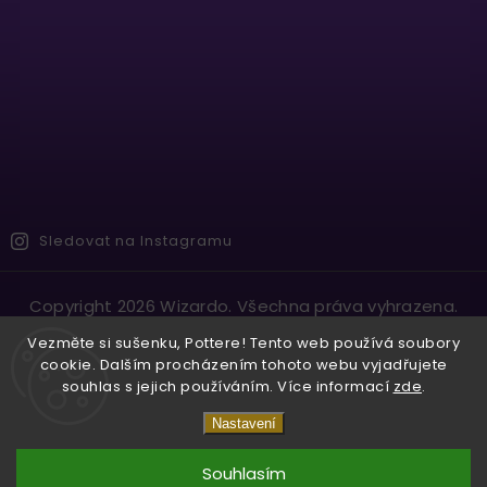
Sledovat na Instagramu
Copyright 2026
Wizardo
. Všechna práva vyhrazena.
Vytvořil
Shoptet
| Design
Shoptak.cz.
Vezměte si sušenku, Pottere! Tento web používá soubory
cookie. Dalším procházením tohoto webu vyjadřujete
souhlas s jejich používáním. Více informací
zde
.
Nastavení
Souhlasím