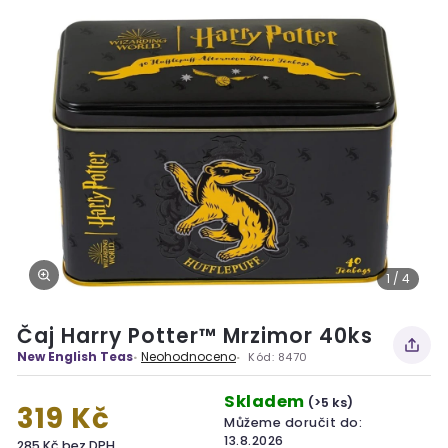
1 / 4
Čaj Harry Potter™ Mrzimor 40ks
New English Teas
Neohodnoceno
Kód:
8470
Skladem
(>5 ks)
319 Kč
Můžeme doručit do:
13.8.2026
285 Kč bez DPH