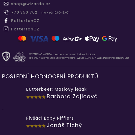
shop
@
wizardo.cz
770 350 762
(Po - Pá 10.00-16.00)
PotterfanCZ
PotterfanCZ
WIZARDING WORLD characters, names and related indicia
are © & ™ Warner Bros. Entertainment Inc. WB SHIELD: © & ™ WBEI. Publishing Rights © JKR.
POSLEDNÍ HODNOCENÍ PRODUKTŮ
Butterbeer: Máslový ležák
Barbora Zajícová
...
Plyšáci Baby Nifflers
Jonáš Tichý