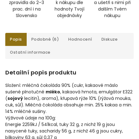
zpravidla do 2–3
k nákupu dle
a ušetři s nimi při
prac. dní i na
hodnoty Tvojí
dalším Tvém
Slovensko
objednávky
nákupu
Popis
Podobné (6)
Hodnocení
Diskuze
Ostatní informace
Detailní popis produktu
Složení: mléčná čokoláda 90% (cukr, kakaové máslo
sušené plnotučné
mléko
, kakaová hmota, emulgátor E322
(
sojový
lecitin), aroma), křupavá rýže 10% (rýžová mouka,
cuk, sůl). Mléčná čokoláda obsahuje min. 25% kakaa a min.
14% mléčné sušiny.
Výživové údaje na 100g:
Energie 2259kJ / 541kcal, tuky 32 g, z nichž 19 g jsou
nasycené tuky, sacharidy 56 g, z nichž 46 g jsou cukry,
bílkoviny 63 g, sůl 0,37 g