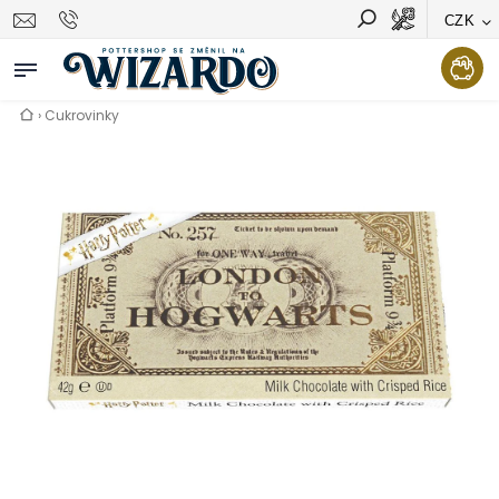
CZK
Vyhledávání
Hledat
›
Cukrovinky