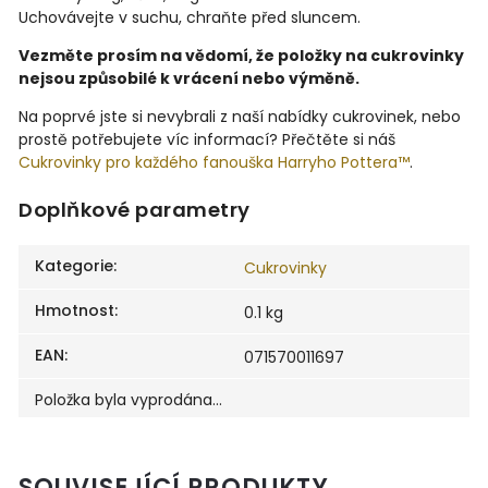
Uchovávejte v suchu, chraňte před sluncem.
Vezměte prosím na vědomí, že položky na cukrovinky
nejsou způsobilé k vrácení nebo výměně.
Na poprvé jste si nevybrali z naší nabídky cukrovinek, nebo
prostě potřebujete víc informací? Přečtěte si náš
Cukrovinky pro každého fanouška Harryho Pottera™
.
Doplňkové parametry
Kategorie
:
Cukrovinky
Hmotnost
:
0.1 kg
EAN
:
071570011697
Položka byla vyprodána…
SOUVISEJÍCÍ PRODUKTY