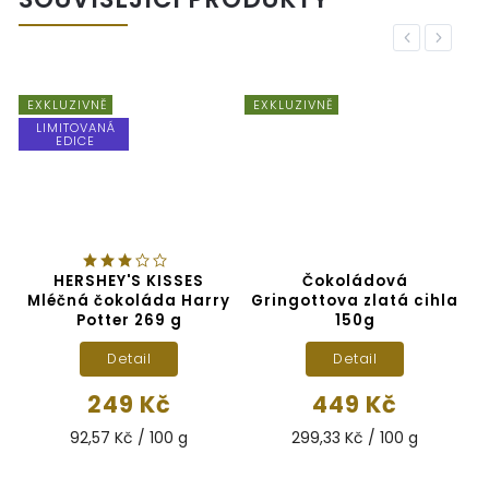
Previous
Next
EXKLUZIVNĚ
EXKLUZIVNĚ
LIMITOVANÁ
EDICE
HERSHEY'S KISSES
Čokoládová
Mléčná čokoláda Harry
Gringottova zlatá cihla
Potter 269 g
150g
Detail
Detail
249 Kč
449 Kč
92,57 Kč / 100 g
299,33 Kč / 100 g