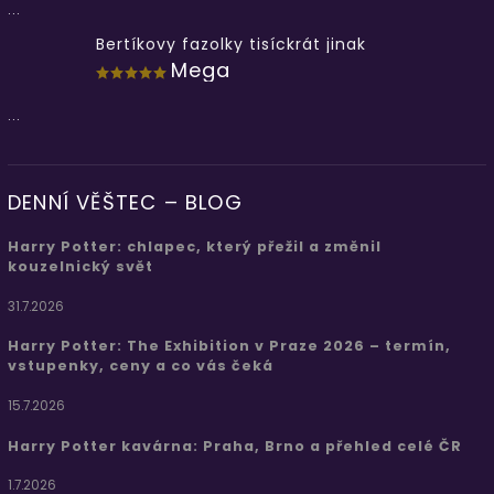
...
Bertíkovy fazolky tisíckrát jinak
Mega
...
DENNÍ VĚŠTEC – BLOG
Harry Potter: chlapec, který přežil a změnil
kouzelnický svět
31.7.2026
Harry Potter: The Exhibition v Praze 2026 – termín,
vstupenky, ceny a co vás čeká
15.7.2026
Harry Potter kavárna: Praha, Brno a přehled celé ČR
1.7.2026