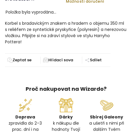
Možnosti doručení
Položka byla vyprodána…
Korbel s bradavickým znakem a hradem o objemu 350 ml
s reliéfem ze syntetické pryskyřice (polyresin) a nerezovou
vložkou. Připijte si na zdraví stylově ve stylu Harryho
Pottera!
Zeptat se
Sdílet
Proč nakupovat na Wizardo?
Doprava
Dárky
Sbírej Galeony
zpravidla do 2–3
k nákupu dle
a ušetři s nimi při
prac. dní i na
hodnoty Tvojí
dalším Tvém