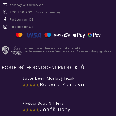
shop
@
wizardo.cz
770 350 762
(Po - Pá 10.00-16.00)
PotterfanCZ
PotterfanCZ
WIZARDING WORLD characters, names and related indicia
are © & ™ Warner Bros. Entertainment Inc. WB SHIELD: © & ™ WBEI. Publishing Rights © JKR.
POSLEDNÍ HODNOCENÍ PRODUKTŮ
Butterbeer: Máslový ležák
Barbora Zajícová
...
Plyšáci Baby Nifflers
Jonáš Tichý