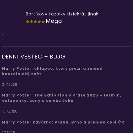
...
Bertíkovy fazolky tisíckrát jinak
Mega
...
DENNÍ VĚŠTEC – BLOG
Harry Potter: chlapec, který přežil a změnil
kouzelnický svět
31.7.2026
Harry Potter: The Exhibition v Praze 2026 – termín,
vstupenky, ceny a co vás čeká
15.7.2026
Harry Potter kavárna: Praha, Brno a přehled celé ČR
1.7.2026