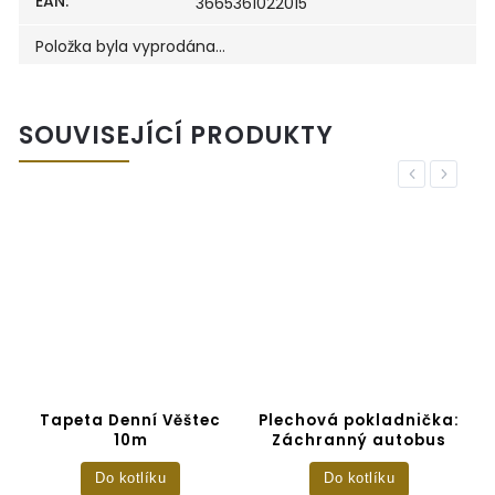
EAN
:
3665361022015
Položka byla vyprodána…
SOUVISEJÍCÍ PRODUKTY
Previous
Next
–
Tapeta Denní Věštec
Plechová pokladnička:
10m
Záchranný autobus
Do kotlíku
Do kotlíku