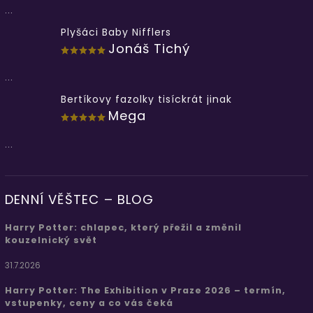
...
Plyšáci Baby Nifflers
Jonáš Tichý
...
Bertíkovy fazolky tisíckrát jinak
Mega
...
DENNÍ VĚŠTEC – BLOG
Harry Potter: chlapec, který přežil a změnil
kouzelnický svět
31.7.2026
Harry Potter: The Exhibition v Praze 2026 – termín,
vstupenky, ceny a co vás čeká