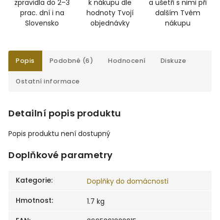
zpravidla do 2–3
k nákupu dle
a ušetři s nimi při
prac. dní i na
hodnoty Tvojí
dalším Tvém
Slovensko
objednávky
nákupu
Popis
Podobné (6)
Hodnocení
Diskuze
Ostatní informace
Detailní popis produktu
Popis produktu není dostupný
Doplňkové parametry
Kategorie
:
Doplňky do domácnosti
Hmotnost
:
1.7 kg