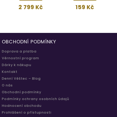
2 799 Kč
159 Kč
OBCHODNÍ PODMÍNKY
Doprava a platba
Věrnostní program
Dárky k nákupu
Kontakt
Denní Věštec – Blog
O nás
Obchodní podmínky
Podmínky ochrany osobních údajů
Hodnocení obchodu
Prohlášení o přístupnosti