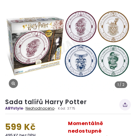
1 / 2
Sada talířů Harry Potter
ABYstyle
Neohodnoceno
Kód:
3775
Momentálně
599 Kč
nedostupné
495 Kč bez DPH