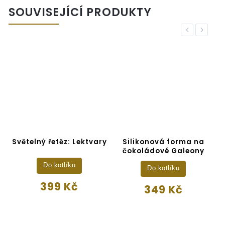
SOUVISEJÍCÍ PRODUKTY
Previous
Next
Světelný řetěz: Lektvary
Silikonová forma na
čokoládové Galeony
Do kotlíku
Do kotlíku
399 Kč
349 Kč