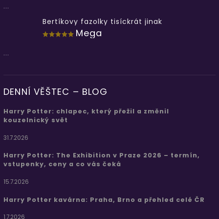
...
Bertíkovy fazolky tisíckrát jinak
Mega
...
DENNÍ VĚŠTEC – BLOG
Harry Potter: chlapec, který přežil a změnil
kouzelnický svět
31.7.2026
Harry Potter: The Exhibition v Praze 2026 – termín,
vstupenky, ceny a co vás čeká
15.7.2026
Harry Potter kavárna: Praha, Brno a přehled celé ČR
1.7.2026