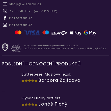
shop
@
wizardo.cz
770 350 762
(Po - Pá 10.00-16.00)
PotterfanCZ
PotterfanCZ
WIZARDING WORLD characters, names and related indicia
are © & ™ Warner Bros. Entertainment Inc. WB SHIELD: © & ™ WBEI. Publishing Rights © JKR.
POSLEDNÍ HODNOCENÍ PRODUKTŮ
Butterbeer: Máslový ležák
Barbora Zajícová
...
Plyšáci Baby Nifflers
Jonáš Tichý