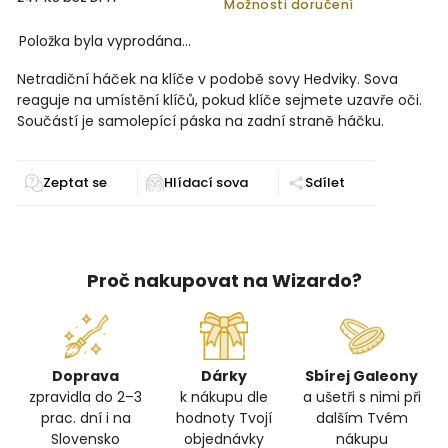
Možnosti doručení
Položka byla vyprodána…
Netradiční háček na klíče v podobě sovy Hedviky. Sova
reaguje na umístění klíčů, pokud klíče sejmete uzavře oči.
Součástí je samolepící páska na zadní straně háčku.
Zeptat se
Sdílet
Proč nakupovat na Wizardo?
Doprava
Dárky
Sbírej Galeony
zpravidla do 2–3
k nákupu dle
a ušetři s nimi při
prac. dní i na
hodnoty Tvojí
dalším Tvém
Slovensko
objednávky
nákupu