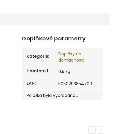
Doplňkové parametry
Doplňky do
Kategorie
:
domácnosti
Hmotnost
:
0.5 kg
EAN
:
5050293854700
Položka byla vyprodána…
Previous
Next