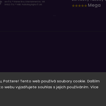
are © & ™ Warner Bros. Entertainment Inc. WB
Mega
SHIELD: © & ™ WBEI. Publishing Rights © JKR.
...
, Pottere! Tento web používá soubory cookie. Dalším
Copyright 2026
Wizardo
. Všechna práva vyhrazena.
 webu vyjadřujete souhlas s jejich používáním. Více
Vytvořil
Shoptet
| Design
Shoptak.cz.