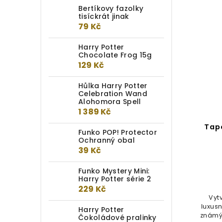
Bertíkovy fazolky
tisíckrát jinak
79 Kč
Harry Potter
Chocolate Frog 15g
129 Kč
Hůlka Harry Potter
Celebration Wand
Alohomora Spell
1 389 Kč
Sada sklenic Harry Potter
Tap
Funko POP! Protector
Ochranný obal
39 Kč
Detail
329 Kč
Funko Mystery Mini:
Harry Potter série 2
229 Kč
Sada dvou tvarovaných sklenic s
Vyt
potiskem znaků kolejí a
luxus
Harry Potter
bradavické školy čar a kouzel. Na
známým
Čokoládové pralinky
jedné...