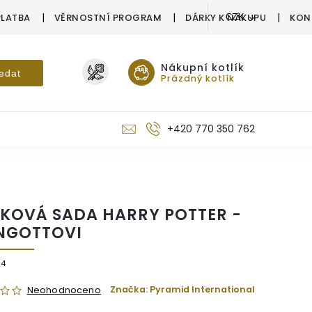
PLATBA
VĚRNOSTNÍ PROGRAM
DÁRKY K NÁKUPU
KON
CZK
Nákupní kotlík
edat
Prázdný kotlík
+420 770 350 762
KOVÁ SADA HARRY POTTER -
NGOTTOVI
24
Značka:
Pyramid International
Neohodnoceno