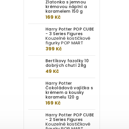
Zlatonka s jemnou
krémovou náplní a
karamelem 150 g
169 Kč
Harry Potter POP CUBE
- 3 Series Figures
Kouzelné kostičkové
figurky POP MART
399 Kč
Bertíkovy fazolky 10
dobrých chutí 28g
49 Kč
Harry Potter
Čokoládová vajíčka s
krémem a kousky
karamelu 120 g
169 Kč
Harry Potter POP CUBE
- 2 Series Figures
Kouzelné kostičkové
figurky POP MART