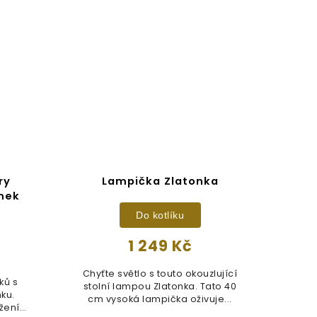
ry
Lampička Zlatonka
ánek
Do kotlíku
1 249 Kč
Chyťte světlo s touto okouzlující
Uk
ků s
stolní lampou Zlatonka. Tato 40
Ha
ku.
cm vysoká lampička oživuje...
je
žení