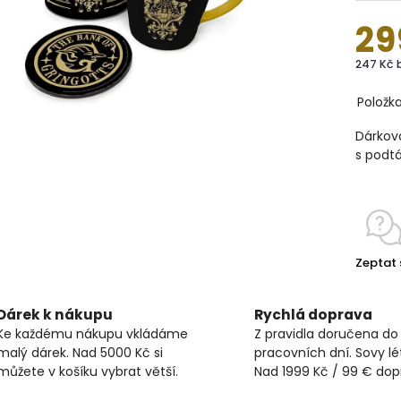
29
247 Kč 
Položk
Dárkov
s podtá
Zeptat 
Dárek k nákupu
Rychlá doprava
Ke každému nákupu vkládáme
Z pravidla doručena do
malý dárek. Nad 5000 Kč si
pracovních dní. Sovy lét
můžete v košíku vybrat větší.
Nad 1999 Kč / 99 € do