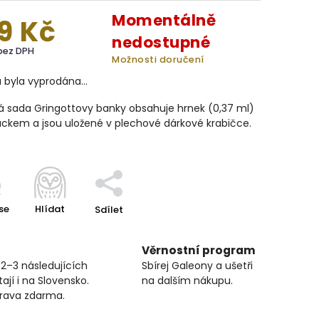
Momentálně
9 Kč
nedostupné
bez DPH
Možnosti doručení
a byla vyprodána…
á sada Gringottovy banky obsahuje hrnek (0,37 ml)
ckem a jsou uložené v plechové dárkové krabičce.
se
Hlídat
Sdílet
Věrnostní program
 2–3 následujících
Sbírej Galeony a ušetři
ají i na Slovensko.
na dalším nákupu.
prava zdarma.