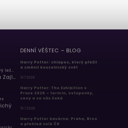
DENNÍ VĚŠTEC – BLOG
Harry Potter: chlapec, který přežil
a změnil kouzelnický svět
Butterbeer: Máslový ležák
Barbora Zajícová
31.7.2026
Harry Potter: The Exhibition v
Praze 2026 – termín, vstupenky,
ceny a co vás čeká
rs
ichý
15.7.2026
Harry Potter kavárna: Praha, Brno
a přehled celé ČR
Bertíkovy fazolky tisíckrát jinak