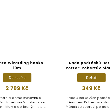
eta Wizarding books
Sada podtácků Har
10m
Potter: Pobertův pl
Detail
Do kotlíku
2 799 Kč
349 Kč
vořte si doma knihovnu s
Sada 4 korkových podtác
ními tapetami MinaLima se
tématem Pobertova plán
i tituly a oblíbenými tituly
Plánek se zobrazí po polo