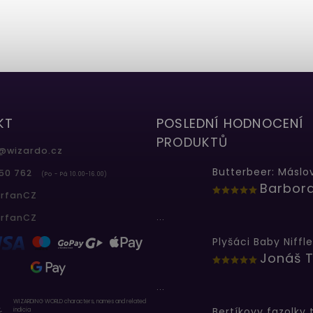
KT
POSLEDNÍ HODNOCENÍ
PRODUKTŮ
@
wizardo.cz
50 762
(Po - Pá 10.00-16.00)
erfanCZ
...
erfanCZ
Plyšáci Baby Niffle
Jonáš T
...
WIZARDING WORLD characters, names and related
indicia