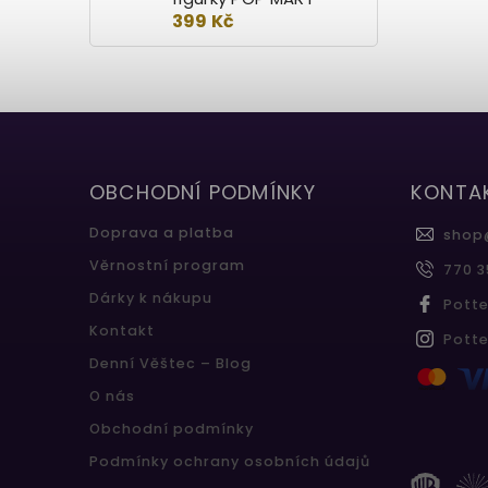
399 Kč
OBCHODNÍ PODMÍNKY
KONTA
Doprava a platba
shop
Věrnostní program
770 3
Dárky k nákupu
Pott
Kontakt
Pott
Denní Věštec – Blog
O nás
Obchodní podmínky
Podmínky ochrany osobních údajů