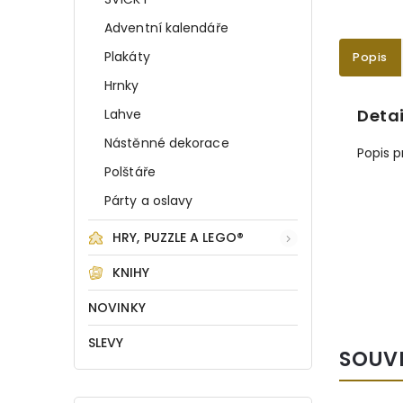
Adventní kalendáře
Plakáty
Popis
Hrnky
Detai
Lahve
Nástěnné dekorace
Popis 
Polštáře
Párty a oslavy
HRY, PUZZLE A LEGO®
KNIHY
NOVINKY
SLEVY
SOUV