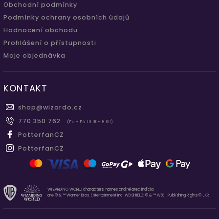
Obchodní podmínky
Podmínky ochrany osobních údajů
Hodnocení obchodu
Prohlášení o přístupnosti
Moje objednávka
KONTAKT
shop
@
wizardo.cz
770 350 762
(Po - Pá 10.00-16.00)
PotterfanCZ
PotterfanCZ
WIZARDING WORLD characters, names and related indicia
are © & ™ Warner Bros. Entertainment Inc. WB SHIELD: © & ™ WBEI. Publishing Rights © JKR.