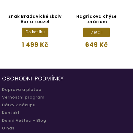
a
Znak Bradavické školy
Hagridova chýše
čar a kouzel
terárium
Detail
Do kotlíku
1 499 Kč
649 Kč
OBCHODNÍ PODMÍNKY
Doprava a platba
Věrnostní program
Dárky k nákupu
Kontakt
Denní Věštec – Blog
O nás