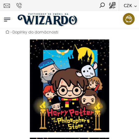
CZK
Vyhledávání
Hledat
›
Doplňky do domácnosti