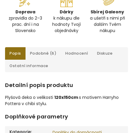
Doprava
Dárky
Sbírej Galeony
zpravidla do 2–3
k nákupu dle
a ušetři s nimi při
prac. dní i na
hodnoty Tvojí
dalším Tvém
Slovensko
objednávky
nákupu
Popis
Podobné (6)
Hodnocení
Diskuze
Ostatní informace
Detailní popis produktu
Plyšová deka o velikosti
120x150cm
s motivem Harryho
Pottera v chibi stylu.
Doplňkové parametry
Kategorie
:
Doplňky do domácnosti