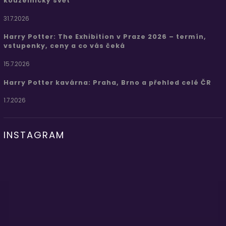
kouzelnický svět
31.7.2026
Harry Potter: The Exhibition v Praze 2026 – termín,
vstupenky, ceny a co vás čeká
15.7.2026
Harry Potter kavárna: Praha, Brno a přehled celé ČR
1.7.2026
INSTAGRAM