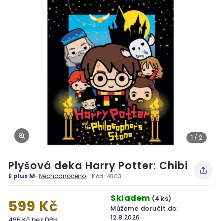
1 / 2
Plyšová deka Harry Potter: Chibi
E plus M
Neohodnoceno
Kód:
4803
Skladem
(4 ks)
599 Kč
Můžeme doručit do:
12.8.2026
495 Kč bez DPH