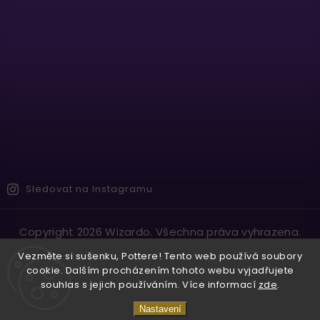
Sledovat na Instagramu
Copyright 2026
Wizardo
. Všechna práva vyhrazena.
Vytvořil
Shoptet
| Design
Shoptak.cz.
Vezměte si sušenku, Pottere! Tento web používá soubory
cookie. Dalším procházením tohoto webu vyjadřujete
souhlas s jejich používáním. Více informací
zde
.
Nastavení