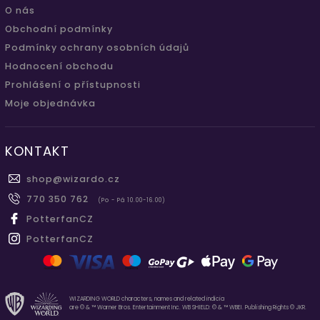
O nás
Obchodní podmínky
Podmínky ochrany osobních údajů
Hodnocení obchodu
Prohlášení o přístupnosti
Moje objednávka
KONTAKT
shop
@
wizardo.cz
770 350 762
(Po - Pá 10.00-16.00)
PotterfanCZ
PotterfanCZ
WIZARDING WORLD characters, names and related indicia
are © & ™ Warner Bros. Entertainment Inc. WB SHIELD: © & ™ WBEI. Publishing Rights © JKR.