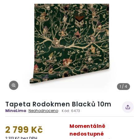
1 / 4
Tapeta Rodokmen Blacků 10m
MinaLima
Neohodnoceno
Kód:
6473
Momentálně
2 799 Kč
nedostupné
2 313 Kč bez DPH