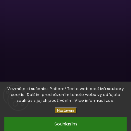
Sledovat na Instagramu
Vezměte si sušenku, Pottere! Tento web používá soubory
cookie. Dalším procházením tohoto webu vyjadřujete
souhlas s jejich používáním. Více informací
zde
.
Copyright 2026
Wizardo
. Všechna práva vyhrazena.
Nastavení
Vytvořil
Shoptet
| Design
Shoptak.cz.
Souhlasím