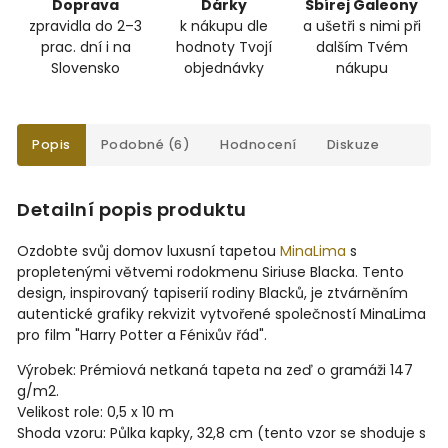
Doprava
Dárky
Sbírej Galeony
zpravidla do 2–3
k nákupu dle
a ušetři s nimi při
prac. dní i na
hodnoty Tvojí
dalším Tvém
Slovensko
objednávky
nákupu
Popis
Podobné (6)
Hodnocení
Diskuze
Detailní popis produktu
Ozdobte svůj domov luxusní tapetou
MinaLima
s
propletenými větvemi rodokmenu Siriuse Blacka. Tento
design, inspirovaný tapiserií rodiny Blacků, je ztvárněním
autentické grafiky rekvizit vytvořené společností MinaLima
pro film "Harry Potter a Fénixův řád".
Výrobek: Prémiová netkaná tapeta na zeď o gramáži 147
g/m2.
Velikost role: 0,5 x 10 m
Shoda vzoru: Půlka kapky, 32,8 cm (tento vzor se shoduje s