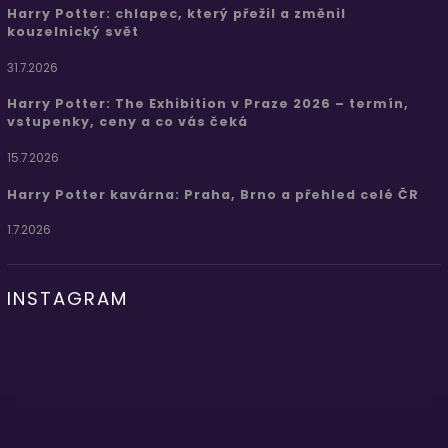
Harry Potter: chlapec, který přežil a změnil
kouzelnický svět
31.7.2026
Harry Potter: The Exhibition v Praze 2026 – termín,
vstupenky, ceny a co vás čeká
15.7.2026
Harry Potter kavárna: Praha, Brno a přehled celé ČR
1.7.2026
INSTAGRAM