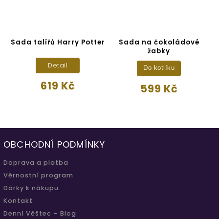
Sada talířů Harry Potter
Sada na čokoládové
T
žabky
Detail
Do kotlíku
619 Kč
599 Kč
OBCHODNÍ PODMÍNKY
Doprava a platba
Věrnostní program
Dárky k nákupu
Kontakt
Denní Věštec – Blog