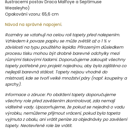
ilustracemi postav Draca Malfoye a Septimuse
Weasleyho)
Opakování vzoru: 65,6 cm
Návod na správné napojení
.
Rozměry se vztahují na celou roli tapety před nalepením.
Vzhledem k povaze papíru se může zvětšit až o 1 % v
závislosti na typu použitého lepidla. Přirozeným důsledkem
procesu tisku mohou být drobné barevné odchylky mezi
různými tiskovými řadami. Doporučujeme zakoupit všechny
tapety potřebné pro projekt najednou, aby byla zajištěna co
nejlepší barevná stálost. Tapety nejsou vhodné do
místností, kde se tvoří velké množství páry (např. koupelny a
sprchy).
Informace o záruce: Po obdržení tapety doporučujeme
všechny role před zavěšením zkontrolovat, zda nemají
viditelné vady. Upozorňujeme, že pokud se nejedná o vadu
výrobku, nemůžeme přijmout vrácení, pokud byla tapeta
vyjmuta z obalu, ani vrátit peníze za objednávky po zavěšení
tapety. Neotevřené role lze vrátit.