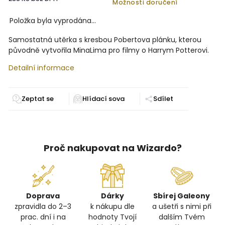
Možnosti doručení
Položka byla vyprodána…
Samostatná utěrka s kresbou Pobertova plánku, kterou
původně vytvořila MinaLima pro filmy o Harrym Potterovi.
Detailní informace
Zeptat se
Sdílet
Proč nakupovat na Wizardo?
Doprava
Dárky
Sbírej Galeony
zpravidla do 2–3
k nákupu dle
a ušetři s nimi při
prac. dní i na
hodnoty Tvojí
dalším Tvém