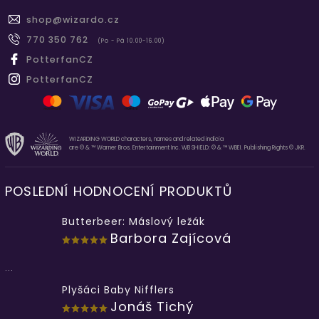
shop
@
wizardo.cz
770 350 762
(Po - Pá 10.00-16.00)
PotterfanCZ
PotterfanCZ
WIZARDING WORLD characters, names and related indicia
are © & ™ Warner Bros. Entertainment Inc. WB SHIELD: © & ™ WBEI. Publishing Rights © JKR.
POSLEDNÍ HODNOCENÍ PRODUKTŮ
Butterbeer: Máslový ležák
Barbora Zajícová
...
Plyšáci Baby Nifflers
Jonáš Tichý