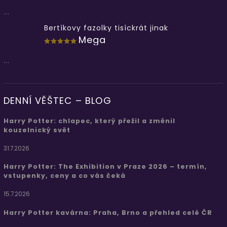
...
Bertíkovy fazolky tisíckrát jinak
Mega
...
DENNÍ VĚŠTEC – BLOG
Harry Potter: chlapec, který přežil a změnil
kouzelnický svět
31.7.2026
Harry Potter: The Exhibition v Praze 2026 – termín,
vstupenky, ceny a co vás čeká
15.7.2026
Harry Potter kavárna: Praha, Brno a přehled celé ČR