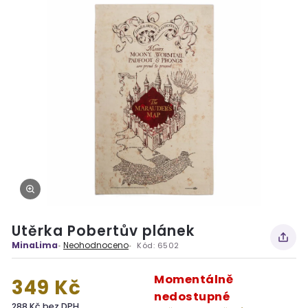
Utěrka Pobertův plánek
MinaLima
Neohodnoceno
Kód:
6502
Momentálně
349 Kč
nedostupné
288 Kč bez DPH