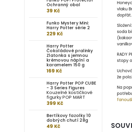
Funko POP! Protector
Honeyc
Ochranný obal
vlaku B
39 Kč
dopřát.
Funko Mystery Mini:
Složení
Harry Potter série 2
soda b
229 Kč
(kakao
vanilko
Harry Potter
Čokoládové pralinky
RADY P
Zlatonka s jemnou
krémovou náplní a
stopy 
karamelem 150 g
169 Kč
Uchová
že polo
Harry Potter POP CUBE
Na popr
- 3 Series Figures
Kouzelné kostičkové
potřebu
figurky POP MART
fanouš
399 Kč
Bertíkovy fazolky 10
dobrých chutí 28g
SOUV
49 Kč