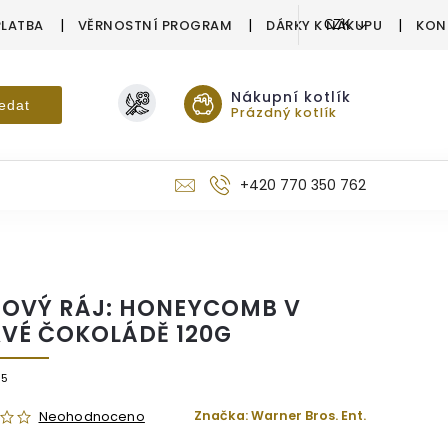
PLATBA
VĚRNOSTNÍ PROGRAM
DÁRKY K NÁKUPU
KON
CZK
Nákupní kotlík
edat
Prázdný kotlík
+420 770 350 762
OVÝ RÁJ: HONEYCOMB V
VÉ ČOKOLÁDĚ 120G
35
Značka:
Warner Bros. Ent.
Neohodnoceno