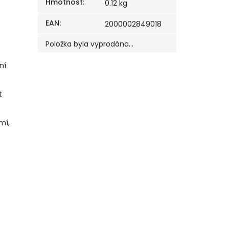
Hmotnost
:
0.12 kg
EAN
:
2000002849018
Položka byla vyprodána…
ní
t
mí,