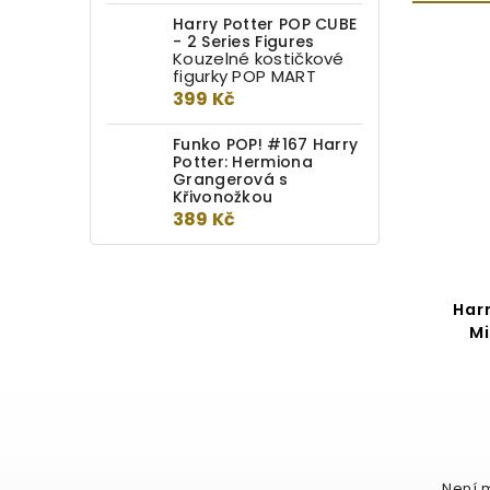
Harry Potter POP CUBE
- 2 Series Figures
Kouzelné kostičkové
EXKLUZIVNĚ
figurky POP MART
399 Kč
Funko POP! #167 Harry
Potter: Hermiona
Grangerová s
Křivonožkou
389 Kč
Čokoládová žabka -
Har
kolekce 115 g
Mi
Detail
499 Kč
433,91 Kč / 100 g
Překvapte fanouška Harryho
„Není 