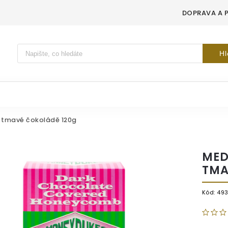
DOPRAVA A 
Vyhledávání
Hl
 tmavé čokoládě 120g
MED
TMA
Kód:
49