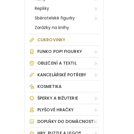
Repliky
Sběratelské figurky
Zarážky na knihy
CUKROVINKY
FUNKO POP! FIGURKY
OBLEČENÍ A TEXTIL
KANCELÁŘSKÉ POTŘEBY
KOSMETIKA
ŠPERKY A BIŽUTERIE
PLYŠOVÉ HRAČKY
DOPLŇKY DO DOMÁCNOSTI
HRY, PUZZLE A LEGO®