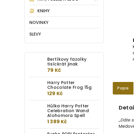
KNIHY
NOVINKY
SLEVY
Bertíkovy fazolky
tisíckrát jinak
79 Kč
Harry Potter
Chocolate Frog 15g
Popis
129 Kč
Hůlka Harry Potter
Detai
Celebration Wand
Alohomora Spell
„
Dáte s
1 389 Kč
Medové