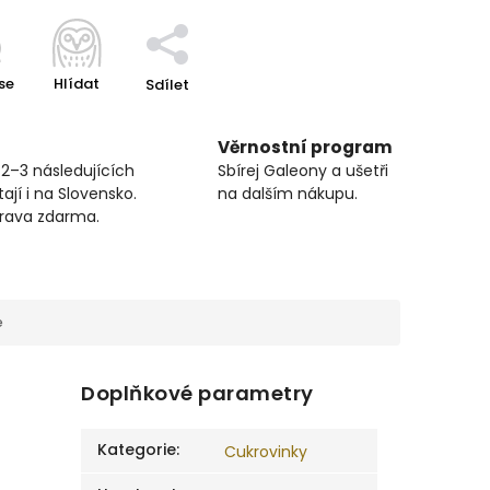
se
Hlídat
Sdílet
Věrnostní program
 2–3 následujících
Sbírej Galeony a ušetři
ají i na Slovensko.
na dalším nákupu.
prava zdarma.
e
Doplňkové parametry
Kategorie
:
Cukrovinky