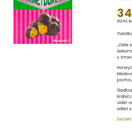
34
312 Kč 
Položk
„
Dáte s
laskom
v tmav
Honeyc
Medovém
pochout
Sladko
krabičc
vidět v
sdílet 
Detailn