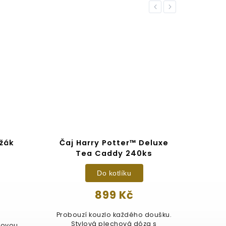
Previous
Next
žák
Čaj Harry Potter™ Deluxe
Harr
Tea Caddy 240ks
Do kotlíku
899 Kč
Probouzí kouzlo každého doušku.
Stylová plechová dóza s
movou
Dárko