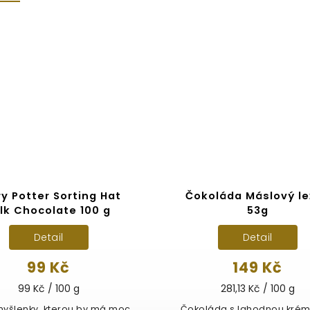
ry Potter Sorting Hat
Čokoláda Máslový le
lk Chocolate 100 g
53g
Detail
Detail
99 Kč
149 Kč
99 Kč / 100 g
281,13 Kč / 100 g
myšlenky, kterou by má moc
Čokoláda s lahodnou kré