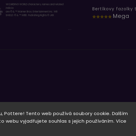
WIZARDING WORLD characters, names and related
indicia
are © & ™ Warner Bros. Entertainment Inc. WB
Mega
SHIELD: © & ™ WBEI. Publishing Rights © JKR.
...
, Pottere! Tento web používá soubory cookie. Dalším
Copyright 2026
Wizardo
. Všechna práva vyhrazena.
 webu vyjadřujete souhlas s jejich používáním. Více
Vytvořil
Shoptet
| Design
Shoptak.cz.