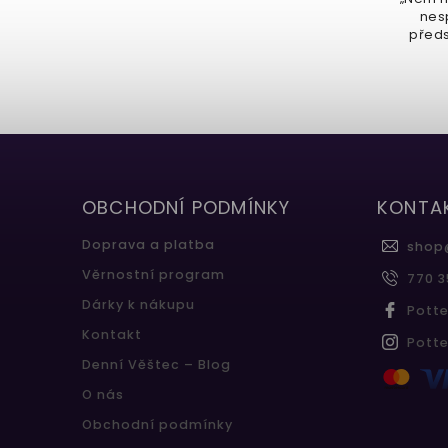
Pottera touto krabicí lahodných
nesp
čokolád ve tvaru žabek. Těchto
předs
pět...
OBCHODNÍ PODMÍNKY
KONTA
Doprava a platba
shop
Věrnostní program
770 3
Dárky k nákupu
Pott
Kontakt
Pott
Denní Věštec – Blog
O nás
Obchodní podmínky