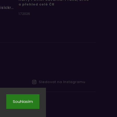
a přehled celé ČR
Bertíkovy fazolky tisíckrát jinak
1.7.2026
Sledovat na Instagramu
Souhlasím