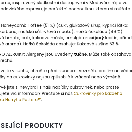
omb, inspirovaný sladkostmi dostupnými v Medovém ráji a ve
radavického expresu, je perfektní pochoutkou, kterou si můžete
: Honeycomb Toffee (51 %) (cukr, glukózový sirup, kypřící látka:
ikarbona, mořská sůl, rýžová mouka), hořká čokoláda (49 %)
vá hmota, cukr, kakaové máslo, emulgátor:
sójový
lecitin, přírod
vé aroma). Hořká čokoláda obsahuje: Kakaová sušina 53 %.
RO ALERGIKY: Alergeny jsou uvedeny
tučně
. Může také obsahova
ořechů.
vejte v suchu, chraňte před sluncem. Vezměte prosím na vědo
žky na cukrovinky nejsou způsobilé k vrácení nebo výměně.
vé jste si nevybrali z naší nabídky cukrovinek, nebo prostě
jete víc informací? Přečtěte si náš
Cukrovinky pro každého
ka Harryho Pottera™
.
ISEJÍCÍ PRODUKTY