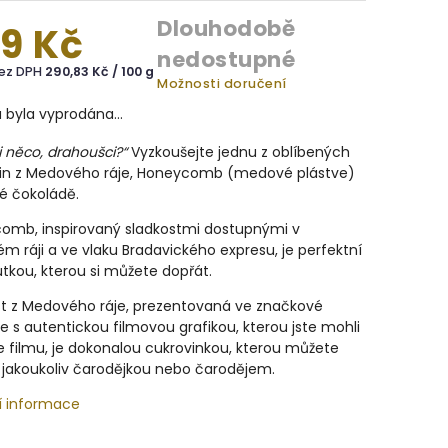
Dlouhodobě
9 Kč
nedostupné
bez DPH
290,83 Kč / 100 g
Možnosti doručení
a byla vyprodána…
i něco, drahoušci?
“
Vyzkoušejte jednu z oblíbených
in z Medového ráje, Honeycomb (medové plástve)
é čokoládě.
omb, inspirovaný sladkostmi dostupnými v
 ráji a ve vlaku Bradavického expresu, je perfektní
kou, kterou si můžete dopřát.
st z Medového ráje, prezentovaná ve značkové
e s autentickou filmovou grafikou, kterou jste mohli
e filmu, je dokonalou cukrovinkou, kterou můžete
s jakoukoliv čarodějkou nebo čarodějem.
í informace