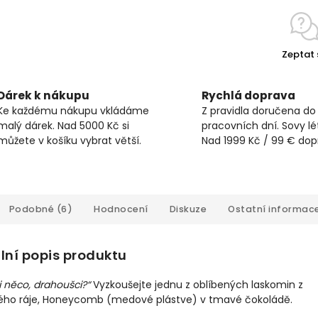
Zeptat 
Dárek k nákupu
Rychlá doprava
Ke každému nákupu vkládáme
Z pravidla doručena do
malý dárek. Nad 5000 Kč si
pracovních dní. Sovy lét
můžete v košíku vybrat větší.
Nad 1999 Kč / 99 € do
Podobné (6)
Hodnocení
Diskuze
Ostatní informac
lní popis produktu
i něco, drahoušci?
“
Vyzkoušejte jednu z oblíbených laskomin z
ho ráje, Honeycomb (medové plástve) v tmavé čokoládě.