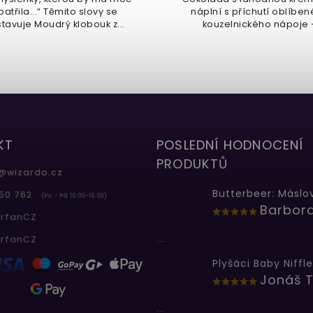
atřila...“ Těmito slovy se
náplní s příchutí oblíbe
tavuje Moudrý klobouk z...
kouzelnického nápoje 
máslového...
KT
POSLEDNÍ HODNOCENÍ
PRODUKTŮ
@
wizardo.cz
50 762
(Po - Pá 10.00-16.00)
erfanCZ
...
erfanCZ
Plyšáci Baby Niffle
Jonáš T
...