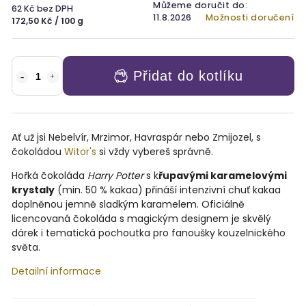
Můžeme doručit do:
62 Kč bez DPH
11.8.2026
Možnosti doručení
172,50 Kč / 100 g
Přidat do kotlíku
Ať už jsi Nebelvír, Mrzimor, Havraspár nebo Zmijozel, s
čokoládou
Witor's
si vždy vybereš správně.
Hořká čokoláda
Harry Potter
s k
řupavými karamelovými
krystaly
(min. 50 % kakaa) přináší intenzivní chuť kakaa
doplněnou jemně sladkým karamelem. Oficiálně
licencovaná čokoláda s magickým designem je skvělý
dárek i tematická pochoutka pro fanoušky kouzelnického
světa.
Detailní informace