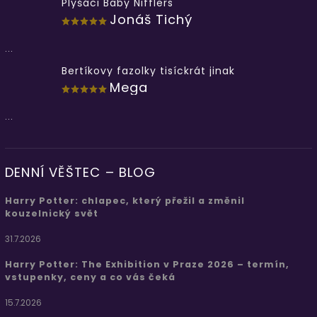
Plyšáci Baby Nifflers
Jonáš Tichý
...
Bertíkovy fazolky tisíckrát jinak
Mega
...
DENNÍ VĚŠTEC – BLOG
Harry Potter: chlapec, který přežil a změnil
kouzelnický svět
31.7.2026
Harry Potter: The Exhibition v Praze 2026 – termín,
vstupenky, ceny a co vás čeká
15.7.2026