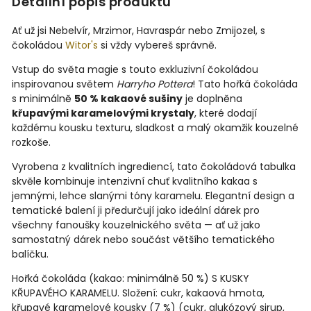
Detailní popis produktu
Ať už jsi Nebelvír, Mrzimor, Havraspár nebo Zmijozel, s
čokoládou
Witor's
si vždy vybereš správně.
Vstup do světa magie s touto exkluzivní čokoládou
inspirovanou světem
Harryho Pottera
! Tato hořká čokoláda
s minimálně
50 % kakaové sušiny
je doplněna
křupavými karamelovými krystaly
, které dodají
každému kousku texturu, sladkost a malý okamžik kouzelné
rozkoše.
Vyrobena z kvalitních ingrediencí, tato čokoládová tabulka
skvěle kombinuje intenzivní chuť kvalitního kakaa s
jemnými, lehce slanými tóny karamelu. Elegantní design a
tematické balení ji předurčují jako ideální dárek pro
všechny fanoušky kouzelnického světa — ať už jako
samostatný dárek nebo součást většího tematického
balíčku.
Hořká čokoláda (kakao: minimálně 50 %) S KUSKY
KŘUPAVÉHO KARAMELU. Složení: cukr, kakaová hmota,
křupavé karamelové kousky (7 %) (cukr, glukózový sirup,