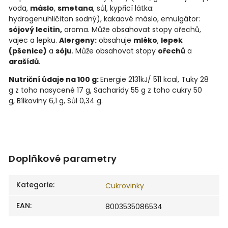
voda,
máslo
,
smetana
, sůl, kypřicí látka:
hydrogenuhličitan sodný), kakaové máslo, emulgátor:
sójový lecitin,
aroma. Může obsahovat stopy ořechů,
vajec a lepku.
Alergeny:
obsahuje
mléko
,
lepek
(pšenice)
a
sóju
. Může obsahovat stopy
ořechů
a
arašídů
.
Nutriční údaje na 100 g:
Energie
2131kJ/ 511 kcal,
Tuky
28
g
z toho nasycené
17 g,
Sacharidy
55 g
z toho cukry
50
g,
Bílkoviny
6,1 g,
Sůl
0,34 g.
Doplňkové parametry
Kategorie
:
Cukrovinky
EAN
:
8003535086534