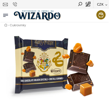
CZK
Vyhledávání
Hledat
›
Cukrovinky