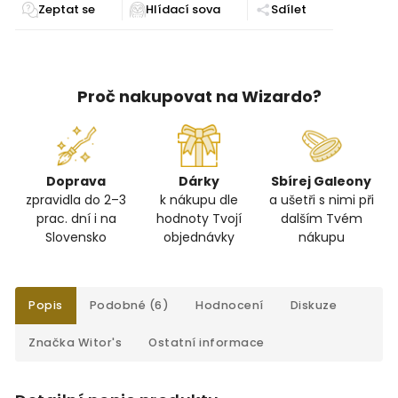
Zeptat se
Sdílet
Proč nakupovat na Wizardo?
Doprava
Dárky
Sbírej Galeony
zpravidla do 2–3
k nákupu dle
a ušetři s nimi při
prac. dní i na
hodnoty Tvojí
dalším Tvém
Slovensko
objednávky
nákupu
Popis
Podobné (6)
Hodnocení
Diskuze
Značka
Witor's
Ostatní informace