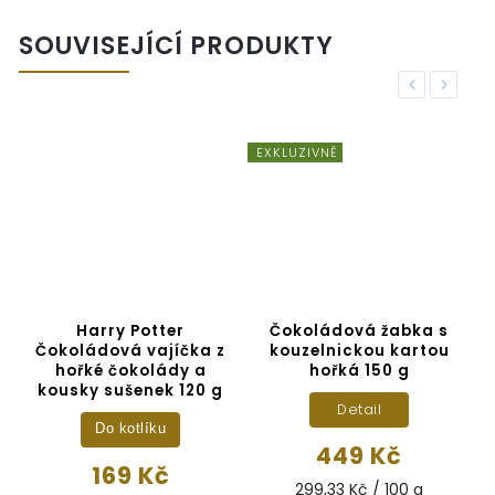
SOUVISEJÍCÍ PRODUKTY
Previous
Next
EXKLUZIVNĚ
Harry Potter
Čokoládová žabka s
y
Čokoládová vajíčka z
kouzelnickou kartou
hořké čokolády a
hořká 150 g
kousky sušenek 120 g
Detail
Do kotlíku
449 Kč
169 Kč
299,33 Kč / 100 g