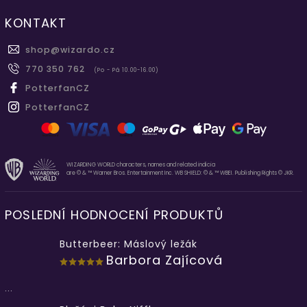
KONTAKT
shop
@
wizardo.cz
770 350 762
(Po - Pá 10.00-16.00)
PotterfanCZ
PotterfanCZ
WIZARDING WORLD characters, names and related indicia
are © & ™ Warner Bros. Entertainment Inc. WB SHIELD: © & ™ WBEI. Publishing Rights © JKR.
POSLEDNÍ HODNOCENÍ PRODUKTŮ
Butterbeer: Máslový ležák
Barbora Zajícová
...