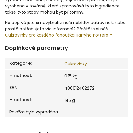
vyrobena v továrně, která zpracovává tyto ingredience,
takže tyto stopy mohou být přítomny.
Na poprvé jste si nevybrali z naší nabídky cukrovinek, nebo
prostě potřebujete víc informací? Přečtěte si náš
Cukrovinky pro každého fanouška Harryho Pottera™
.
Doplňkové parametry
Kategorie
:
Cukrovinky
Hmotnost
:
0.15 kg
EAN
:
400012402272
Hmotnost
:
145 g
Položka byla vyprodána…