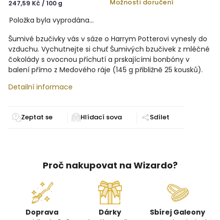
Možnosti doručení
247,59 Kč / 100 g
Položka byla vyprodána…
Šumivé bzučivky vás v sáze o Harrym Potterovi vynesly do
vzduchu. Vychutnejte si chuť Šumivých bzučivek z mléčné
čokolády s ovocnou příchutí a prskajícími bonbóny v
balení přímo z Medového ráje (145 g přibližně 25 kousků).
Detailní informace
Zeptat se
Sdílet
Proč nakupovat na Wizardo?
Doprava
Dárky
Sbírej Galeony