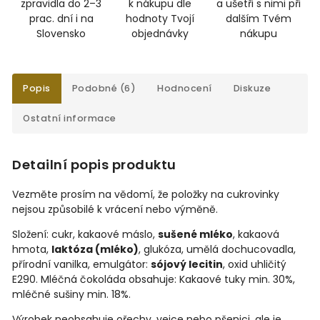
zpravidla do 2–3
k nákupu dle
a ušetři s nimi při
prac. dní i na
hodnoty Tvojí
dalším Tvém
Slovensko
objednávky
nákupu
Popis
Podobné (6)
Hodnocení
Diskuze
Ostatní informace
Detailní popis produktu
Vezměte prosím na vědomí, že položky na cukrovinky
nejsou způsobilé k vrácení nebo výměně.
Složení: cukr, kakaové máslo,
sušené mléko
, kakaová
hmota,
laktóza (mléko)
, glukóza, umělá dochucovadla,
přírodní vanilka, emulgátor:
sójový lecitin
, oxid uhličitý
E290. Mléčná čokoláda obsahuje: Kakaové tuky min. 30%,
mléčné sušiny min. 18%.
Výrobek neobsahuje ořechy, vejce nebo pšenici, ale je