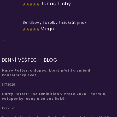
Jonáš Tichý
...
Bertíkovy fazolky tisíckrát jinak
Mega
...
DENNÍ VĚŠTEC – BLOG
Harry Potter: chlapec, který přežil a změnil
kouzelnický svět
31.7.2026
Harry Potter: The Exhibition v Praze 2026 – termín,
vstupenky, ceny a co vás čeká
15.7.2026