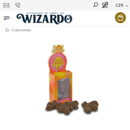
CZK
Vyhledávání
Hledat
›
Cukrovinky