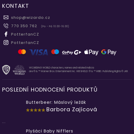
KONTAKT
shop
@
wizardo.cz
770 350 762
(Po - Pá 10.00-16.00)
PotterfanCZ
PotterfanCZ
WIZARDING WORLD characters, names and related indicia
are © & ™ Warner Bros. Entertainment Inc. WB SHIELD: © & ™ WBEI. Publishing Rights © JKR.
POSLEDNÍ HODNOCENÍ PRODUKTŮ
Butterbeer: Máslový ležák
Barbora Zajícová
...
Plyšáci Baby Nifflers