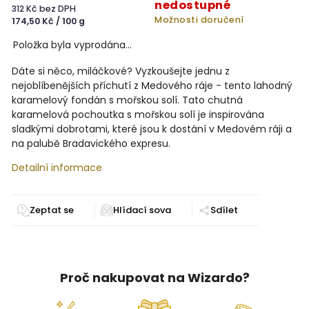
nedostupné
312 Kč bez DPH
Možnosti doručení
174,50 Kč / 100 g
Položka byla vyprodána…
Dáte si něco, miláčkové? Vyzkoušejte jednu z
nejoblíbenějších příchutí z Medového ráje - tento lahodný
karamelový fondán s mořskou solí. Tato chutná
karamelová pochoutka s mořskou solí je inspirována
sladkými dobrotami, které jsou k dostání v Medovém ráji a
na palubě Bradavického expresu.
Detailní informace
Zeptat se
Sdílet
Proč nakupovat na Wizardo?