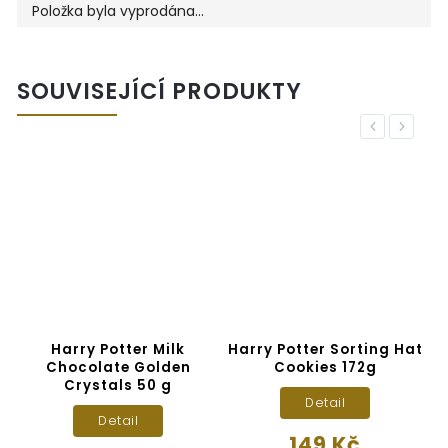
Položka byla vyprodána…
SOUVISEJÍCÍ PRODUKTY
Previous
Next
E
Harry Potter Milk
Harry Potter Sorting Hat
0
Chocolate Golden
Cookies 172g
Crystals 50 g
Detail
Detail
149 Kč