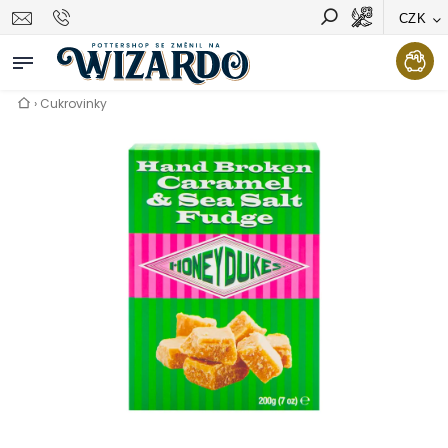
CZK
Vyhledávání
Hledat
›
Cukrovinky