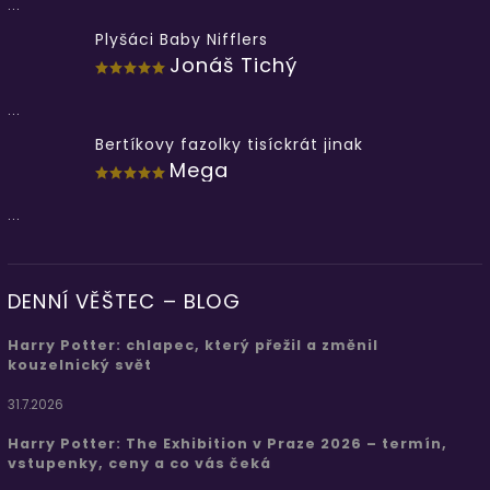
...
Plyšáci Baby Nifflers
Jonáš Tichý
...
Bertíkovy fazolky tisíckrát jinak
Mega
...
DENNÍ VĚŠTEC – BLOG
Harry Potter: chlapec, který přežil a změnil
kouzelnický svět
31.7.2026
Harry Potter: The Exhibition v Praze 2026 – termín,
vstupenky, ceny a co vás čeká