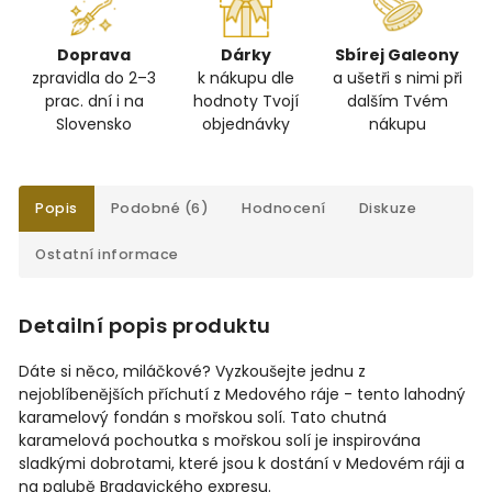
Doprava
Dárky
Sbírej Galeony
zpravidla do 2–3
k nákupu dle
a ušetři s nimi při
prac. dní i na
hodnoty Tvojí
dalším Tvém
Slovensko
objednávky
nákupu
Popis
Podobné (6)
Hodnocení
Diskuze
Ostatní informace
Detailní popis produktu
Dáte si něco, miláčkové? Vyzkoušejte jednu z
nejoblíbenějších příchutí z Medového ráje - tento lahodný
karamelový fondán s mořskou solí. Tato chutná
karamelová pochoutka s mořskou solí je inspirována
sladkými dobrotami, které jsou k dostání v Medovém ráji a
na palubě Bradavického expresu.