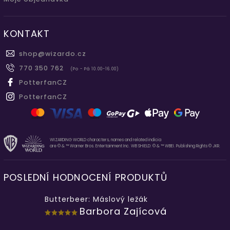
KONTAKT
shop
@
wizardo.cz
770 350 762
(Po - Pá 10.00-16.00)
PotterfanCZ
PotterfanCZ
WIZARDING WORLD characters, names and related indicia
are © & ™ Warner Bros. Entertainment Inc. WB SHIELD: © & ™ WBEI. Publishing Rights © JKR.
POSLEDNÍ HODNOCENÍ PRODUKTŮ
Butterbeer: Máslový ležák
Barbora Zajícová