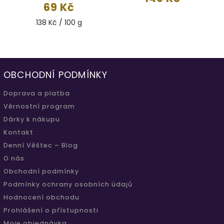
69 Kč
138 Kč / 100 g
OBCHODNÍ PODMÍNKY
Doprava a platba
Věrnostní program
Dárky k nákupu
Kontakt
Denní Věštec – Blog
O nás
Obchodní podmínky
Podmínky ochrany osobních údajů
Hodnocení obchodu
Prohlášení o přístupnosti
Moje objednávka