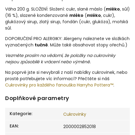
Váha 200 g. SLOŽENÍ: Složení: cukr, slané máslo (
mléko
, sůl)
(16 %), slazené kondenzované
mléko
(
mléko
, cukr),
glukózový sirup, zlatý sirup, fondán (cukr, glukóza), mořská
sůl.
DOPORUČENÍ PRO ALERGIKY: Alergeny naleznete ve složkách
vyznačených
tučně
. Může také obsahovat stopy ořechů.)
Vezměte prosím na vědomí, že položky na cukrovinky
nejsou způsobilé k vrácení nebo výměně.
Na poprvé jste si nevybrali z naší nabídky cukrovinek, nebo
prostě potřebujete víc informací? Přečtěte si náš
Cukrovinky pro každého fanouška Harryho Pottera™
.
Doplňkové parametry
Kategorie
:
Cukrovinky
EAN
:
2000002852018