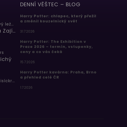
DENNÍ VĚŠTEC – BLOG
Harry Potter: chlapec, který přežil
a změnil kouzelnický svět
Butterbeer: Máslový ležák
Barbora Zajícová
31.7.2026
Harry Potter: The Exhibition v
Praze 2026 – termín, vstupenky,
ceny a co vás čeká
rs
ichý
15.7.2026
Harry Potter kavárna: Praha, Brno
a přehled celé ČR
Bertíkovy fazolky tisíckrát jinak
1.7.2026