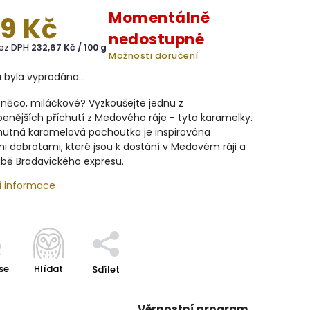
Momentálně
9 Kč
nedostupné
bez DPH
232,67 Kč / 100 g
Možnosti doručení
a byla vyprodána…
 něco, miláčkové? Vyzkoušejte jednu z
benějších příchutí z Medového ráje - tyto karamelky.
hutná karamelová pochoutka je inspirována
i dobrotami, které jsou k dostání v Medovém ráji a
ubě Bradavického expresu.
í informace
se
Hlídat
Sdílet
Věrnostní program