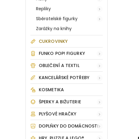
Repliky
Sběratelské figurky
Zarážky na knihy
CUKROVINKY
FUNKO POP! FIGURKY
OBLEČENÍ A TEXTIL
KANCELÁŘSKÉ POTŘEBY
KOSMETIKA
ŠPERKY A BIŽUTERIE
PLYŠOVÉ HRAČKY
DOPLŇKY DO DOMÁCNOSTI
HRY, PUZZLE A LEGO®