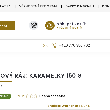
PLATBA
VĚRNOSTNÍ PROGRAM
DÁRKY K NÁKUPU
KON
CZK
Nákupní kotlík
edat
Prázdný kotlík
+420 770 350 762
OVÝ RÁJ: KARAMELKY 150 G
84
Neohodnoceno
ZIVNĚ
Značka:
Warner Bros. Ent.