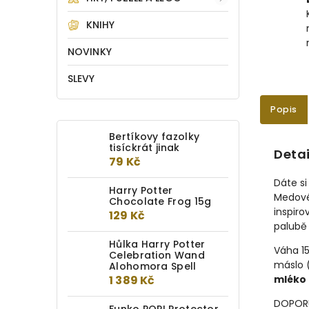
KNIHY
NOVINKY
SLEVY
Popis
Bertíkovy fazolky
tisíckrát jinak
Detai
79 Kč
Dáte si
Harry Potter
Medové
Chocolate Frog 15g
inspiro
129 Kč
palubě
Hůlka Harry Potter
Váha 15
Celebration Wand
máslo 
Alohomora Spell
1 389 Kč
mléko
DOPORU