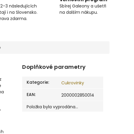
 2–3 následujících
Sbírej Galeony a ušetři
ají i na Slovensko.
na dalším nákupu.
prava zdarma.
e
Doplňkové parametry
z
Kategorie
:
Cukrovinky
e
na
EAN
:
2000002850014
Položka byla vyprodána…
,
ch