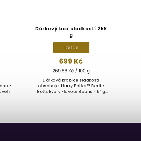
é
Dárkový box sladkostí 259
g
Detail
699 Kč
269,88 Kč / 100 g
Dárková krabice sladkostí
Py
dnu z
obsahuje: Harry Potter™ Bertie
fazo
dového
Botts Every Flavour Beans™ 54g
příc
bag...