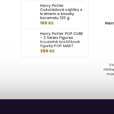
Harry Potter
Čokoládová vajíčka s
krémem a kousky
karamelu 120 g
169 Kč
Čokoládová žabka s
Harr
kouzelnickou kartou 150 g
Harry Potter POP CUBE
- 2 Series Figures
Detail
Kouzelné kostičkové
figurky POP MART
449 Kč
399 Kč
299,33 Kč / 100 g
Delikátní mléčná čokoláda (150g)
Vl
ve tvaru žáby, která je uložená v
nástu
pentagonové krabiččce s...
musí