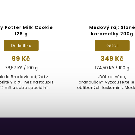
y Potter Milk Cookie
Medový ráj: Slan
126 g
karamelky 200g
Detail
Do kotlíku
99 Kč
349 Kč
78,57 Kč / 100 g
174,50 Kč / 100 g
ak do Bradavic odjíždí z
„Dáte si něco,
piště 9 a ¾… než nastoupíš,
drahoušci?“ Vyzkoušejte je
š mít u sebe speciální...
oblíbených laskomin z Me
ráje, Karamelky s...