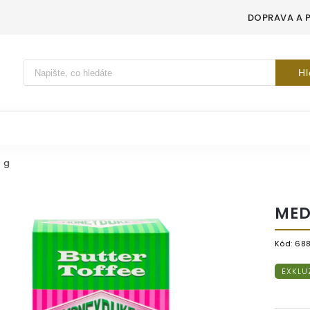
DOPRAVA A 
Vyhledávání
Hl
0 g
MED
Kód:
68
EXKLU