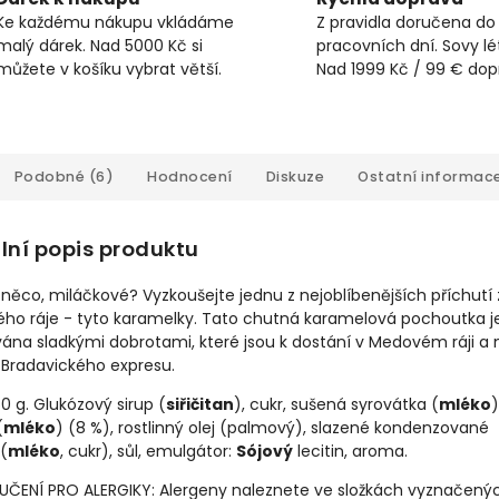
Ke každému nákupu vkládáme
Z pravidla doručena do
malý dárek. Nad 5000 Kč si
pracovních dní. Sovy lét
můžete v košíku vybrat větší.
Nad 1999 Kč / 99 € do
Podobné (6)
Hodnocení
Diskuze
Ostatní informac
lní popis produktu
 něco, miláčkové? Vyzkoušejte jednu z nejoblíbenějších příchutí 
ho ráje - tyto karamelky. Tato chutná karamelová pochoutka j
vána sladkými dobrotami, které jsou k dostání v Medovém ráji a 
 Bradavického expresu.
0 g. Glukózový sirup (
siřičitan
), cukr, sušená syrovátka (
mléko
)
(
mléko
) (8 %), rostlinný olej (palmový), slazené kondenzované
(
mléko
, cukr), sůl, emulgátor:
Sójový
lecitin, aroma.
ČENÍ PRO ALERGIKY: Alergeny naleznete ve složkách vyznačený