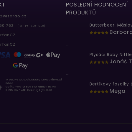
KT
POSLEDNÍ HODNOCENÍ
PRODUKTŮ
@
wizardo.cz
50 762
(Po - Pá 10.00-16.00)
erfanCZ
...
erfanCZ
Plyšáci Baby Niffle
Jonáš T
...
WIZARDING WORLD characters, names and related
indicia
are © & ™ Warner Bros. Entertainment Inc. WB
Mega
SHIELD: © & ™ WBEI. Publishing Rights © JKR.
...