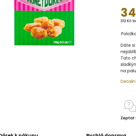
34
312 Kč 
Položk
Dáte si
nejoblí
Tato c
sladkým
na pal
Detailn
Zeptat 
Dárek k nákupu
Rychlá doprava