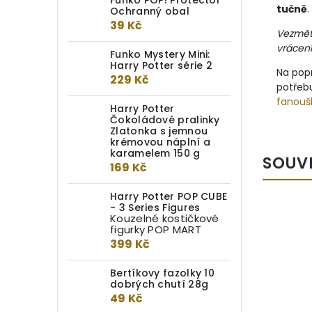
Funko POP! Protector
tučně
Ochranný obal
39 Kč
Vezměte
vrácen
Funko Mystery Mini:
Harry Potter série 2
Na popr
229 Kč
potřebu
fanouš
Harry Potter
Čokoládové pralinky
Zlatonka s jemnou
krémovou náplní a
karamelem 150 g
SOUV
169 Kč
Harry Potter POP CUBE
- 3 Series Figures
Kouzelné kostičkové
TIP
figurky POP MART
EXKLUZIVNĚ
399 Kč
Bertíkovy fazolky 10
dobrých chutí 28g
49 Kč