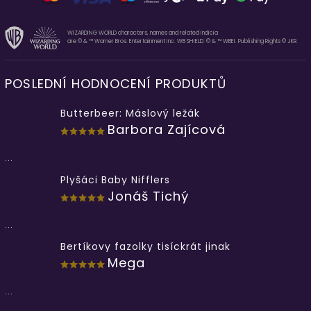
WIZARDING WORLD characters, names and related indicia
are © & ™ Warner Bros. Entertainment Inc. WB SHIELD: © & ™ WBEI. Publishing Rights © JKR.
POSLEDNÍ HODNOCENÍ PRODUKTŮ
Butterbeer: Máslový ležák
Barbora Zajícová
...
Plyšáci Baby Nifflers
Jonáš Tichý
...
Bertíkovy fazolky tisíckrát jinak
Mega
...