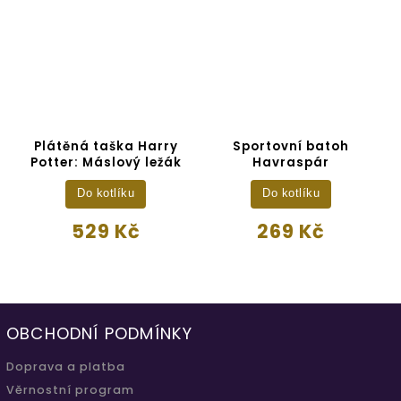
Plátěná taška Harry
Sportovní batoh
Potter: Máslový ležák
Havraspár
Do kotlíku
Do kotlíku
529 Kč
269 Kč
OBCHODNÍ PODMÍNKY
Doprava a platba
Věrnostní program