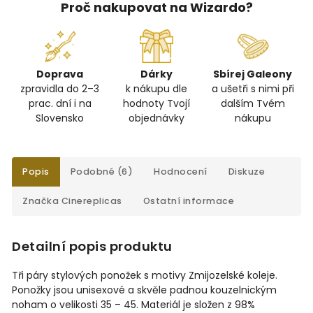
Proč nakupovat na Wizardo?
Doprava
Dárky
Sbírej Galeony
zpravidla do 2–3
k nákupu dle
a ušetři s nimi při
prac. dní i na
hodnoty Tvojí
dalším Tvém
Slovensko
objednávky
nákupu
Popis
Podobné (6)
Hodnocení
Diskuze
Značka
Cinereplicas
Ostatní informace
Detailní popis produktu
Tři páry stylových ponožek s motivy Zmijozelské koleje.
Ponožky jsou unisexové a skvěle padnou kouzelnickým
noham o velikosti
35 – 45. Materiál je složen z 98%