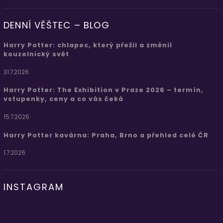
DENNÍ VĚŠTEC – BLOG
Harry Potter: chlapec, který přežil a změnil
kouzelnický svět
31.7.2026
Harry Potter: The Exhibition v Praze 2026 – termín,
vstupenky, ceny a co vás čeká
15.7.2026
Harry Potter kavárna: Praha, Brno a přehled celé ČR
1.7.2026
INSTAGRAM