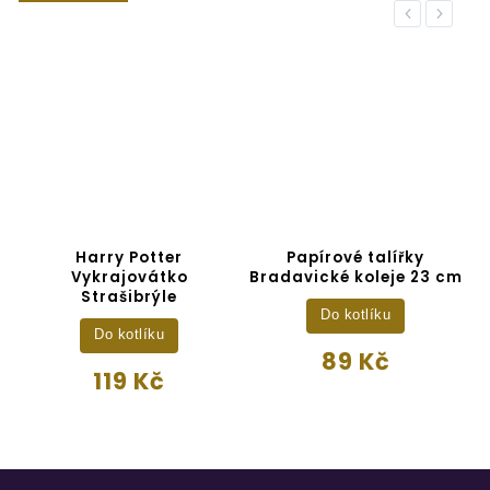
Previous
Next
Harry Potter
Papírové talířky
H
n
Vykrajovátko
Bradavické koleje 23 cm
Strašibrýle
Do kotlíku
Do kotlíku
89 Kč
119 Kč