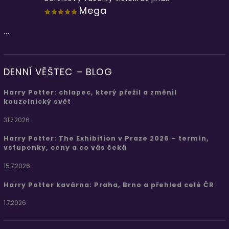
Mega
...
DENNÍ VĚŠTEC – BLOG
Harry Potter: chlapec, který přežil a změnil
kouzelnický svět
31.7.2026
Harry Potter: The Exhibition v Praze 2026 – termín,
vstupenky, ceny a co vás čeká
15.7.2026
Harry Potter kavárna: Praha, Brno a přehled celé ČR
1.7.2026