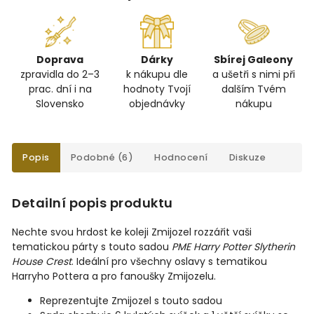
Doprava
Dárky
Sbírej Galeony
zpravidla do 2–3
k nákupu dle
a ušetři s nimi při
prac. dní i na
hodnoty Tvojí
dalším Tvém
Slovensko
objednávky
nákupu
Popis
Podobné (6)
Hodnocení
Diskuze
Detailní popis produktu
Nechte svou hrdost ke koleji Zmijozel rozzářit vaši
tematickou párty s touto sadou
PME Harry Potter Slytherin
House Crest
.
Ideální pro všechny oslavy s tematikou
Harryho Pottera a pro fanoušky Zmijozelu.
Reprezentujte Zmijozel s touto sadou