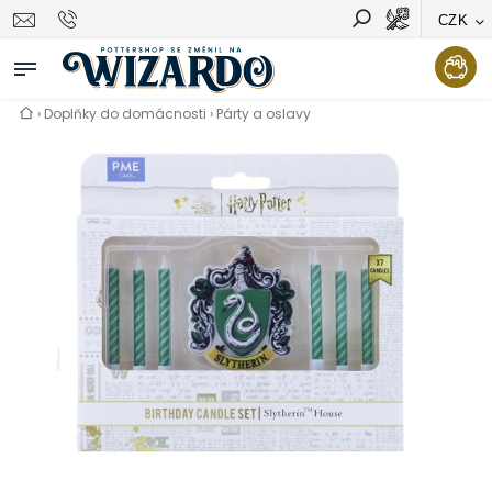
CZK
Vyhledávání
Hledat
›
Doplňky do domácnosti
›
Párty a oslavy