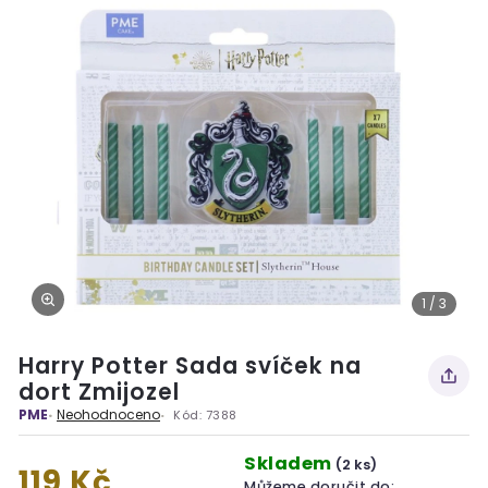
1 / 3
Harry Potter Sada svíček na
dort Zmijozel
PME
Neohodnoceno
Kód:
7388
Skladem
(2 ks)
119 Kč
Můžeme doručit do: