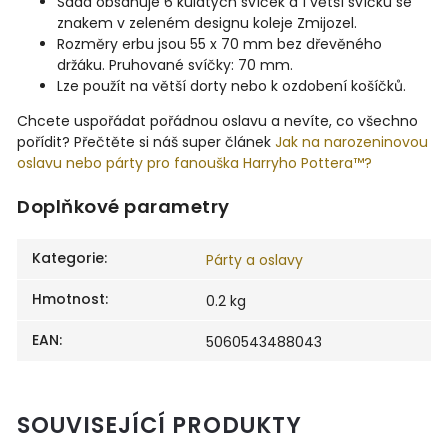
Sada obsahuje 6 kulatých svíček a 1 větší svíčku se
znakem v zeleném designu koleje Zmijozel.
Rozměry erbu jsou 55 x 70 mm bez dřevěného
držáku. Pruhované svíčky: 70 mm.
Lze použít na větší dorty nebo k ozdobení košíčků.
Chcete uspořádat pořádnou oslavu a nevíte, co všechno
pořídit? Přečtěte si náš super článek
Jak na narozeninovou
oslavu nebo párty pro fanouška Harryho Pottera™?
Doplňkové parametry
Kategorie
:
Párty a oslavy
Hmotnost
:
0.2 kg
EAN
:
5060543488043
SOUVISEJÍCÍ PRODUKTY