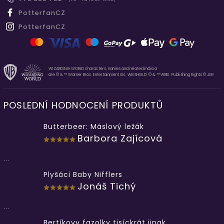
PotterfanCZ
PotterfanCZ
WIZARDING WORLD characters, names and related indicia
are © & ™ Warner Bros. Entertainment Inc. WB SHIELD: © & ™ WBEI. Publishing Rights © JKR.
POSLEDNÍ HODNOCENÍ PRODUKTŮ
Butterbeer: Máslový ležák
Barbora Zajícová
...
Plyšáci Baby Nifflers
Jonáš Tichý
...
Bertíkovy fazolky tisíckrát jinak