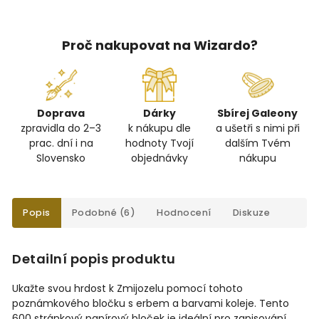
Proč nakupovat na Wizardo?
Doprava
Dárky
Sbírej Galeony
zpravidla do 2–3
k nákupu dle
a ušetři s nimi při
prac. dní i na
hodnoty Tvojí
dalším Tvém
Slovensko
objednávky
nákupu
Popis
Podobné (6)
Hodnocení
Diskuze
Detailní popis produktu
Ukažte svou hrdost k
Zmijozelu pomocí tohoto
poznámkového bločku s erbem a barvami koleje. Tento
600 stránkový papírový bloček je ideální pro zapisování