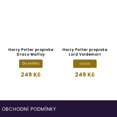
r
Harry Potter propiska
Harry Potter propiska
Draco Malfoy
Lord Voldemort
Detail
Do kotlíku
249 Kč
249 Kč
OBCHODNÍ PODMÍNKY