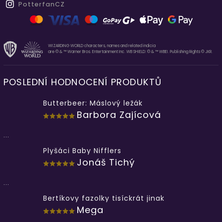
PotterfanCZ
WIZARDING WORLD characters, names and related indicia
are © & ™ Warner Bros. Entertainment Inc. WB SHIELD: © & ™ WBEI. Publishing Rights © JKR.
POSLEDNÍ HODNOCENÍ PRODUKTŮ
Butterbeer: Máslový ležák
Barbora Zajícová
...
Plyšáci Baby Nifflers
Jonáš Tichý
...
Bertíkovy fazolky tisíckrát jinak
Mega