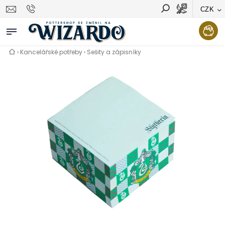
CZK
Vyhledávání
Hledat
›
Kancelářské potřeby
›
Sešity a zápisníky