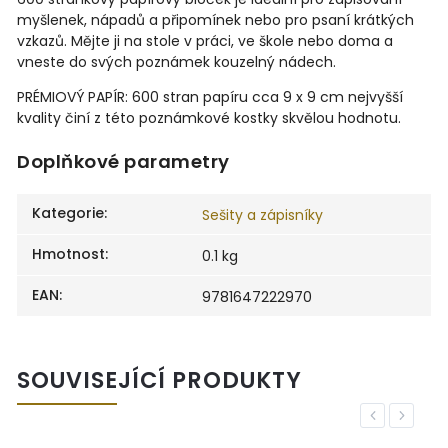
myšlenek, nápadů a připomínek nebo pro psaní krátkých
vzkazů. Mějte ji na stole v práci, ve škole nebo doma a
vneste do svých poznámek kouzelný nádech.
PRÉMIOVÝ PAPÍR: 600 stran papíru cca 9 x 9 cm nejvyšší
kvality činí z této poznámkové kostky skvělou hodnotu.
Doplňkové parametry
Kategorie
:
Sešity a zápisníky
Hmotnost
:
0.1 kg
EAN
:
9781647222970
SOUVISEJÍCÍ PRODUKTY
Previous
Next