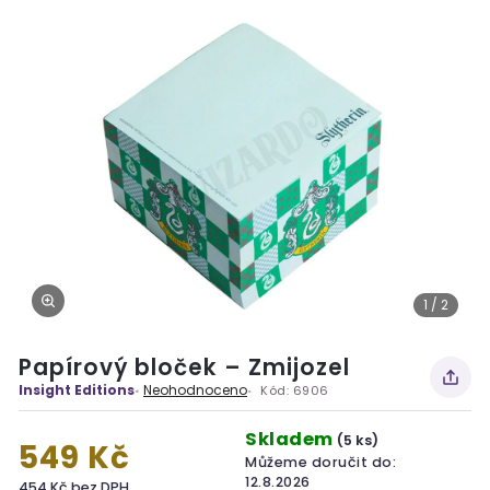
1 / 2
Papírový bloček – Zmijozel
Insight Editions
Neohodnoceno
Kód:
6906
Skladem
(5 ks)
549 Kč
Můžeme doručit do:
12.8.2026
454 Kč bez DPH