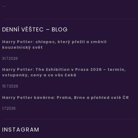
...
DENNÍ VĚŠTEC – BLOG
Harry Potter: chlapec, který přežil a změnil
kouzelnický svět
31.7.2026
Harry Potter: The Exhibition v Praze 2026 – termín,
vstupenky, ceny a co vás čeká
15.7.2026
Harry Potter kavárna: Praha, Brno a přehled celé ČR
1.7.2026
INSTAGRAM