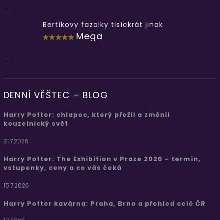
...
Bertíkovy fazolky tisíckrát jinak
Mega
...
DENNÍ VĚŠTEC – BLOG
Harry Potter: chlapec, který přežil a změnil
kouzelnický svět
31.7.2026
Harry Potter: The Exhibition v Praze 2026 – termín,
vstupenky, ceny a co vás čeká
15.7.2026
Harry Potter kavárna: Praha, Brno a přehled celé ČR