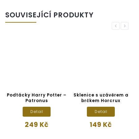
SOUVISEJÍCÍ PRODUKTY
Previous
Next
Podtácky Harry Potter –
Sklenice s uzávěrem a
D
Patronus
brčkem Horcrux
Detail
Detail
249 Kč
149 Kč