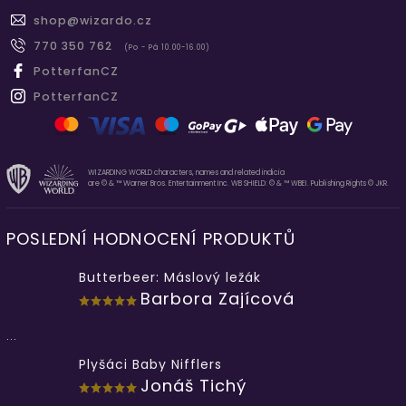
shop
@
wizardo.cz
770 350 762
(Po - Pá 10.00-16.00)
PotterfanCZ
PotterfanCZ
WIZARDING WORLD characters, names and related indicia
are © & ™ Warner Bros. Entertainment Inc. WB SHIELD: © & ™ WBEI. Publishing Rights © JKR.
POSLEDNÍ HODNOCENÍ PRODUKTŮ
Butterbeer: Máslový ležák
Barbora Zajícová
...
Plyšáci Baby Nifflers
Jonáš Tichý