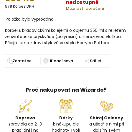
nedostupné
578 Kč bez DPH
Možnosti doručení
Položka byla vyprodána…
Korbel s bradavickými kolejemi o objemu 350 ml s reliéfem
ze syntetické pryskyřice (polyresin) a nerezovou vložkou.
Připijte si na zdraví stylově ve stylu Harryho Pottera!
Zeptat se
Sdílet
Proč nakupovat na Wizardo?
Doprava
Dárky
Sbírej Galeony
zpravidla do 2–3
k nákupu dle
a ušetři s nimi při
prac. dní i na
hodnoty Tvojí
dalším Tvém