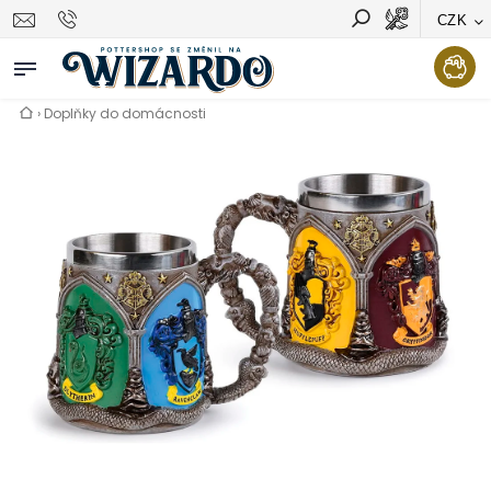
CZK
Vyhledávání
Hledat
›
Doplňky do domácnosti