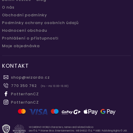
O nás
Obchodní podmínky
Podmínky ochrany osobních údajů
Hodnocení obchodu
Prohlášení o přístupnosti
Moje objednávka
KONTAKT
shop
@
wizardo.cz
770 350 762
(Po - Pá 10.00-16.00)
PotterfanCZ
PotterfanCZ
WIZARDING WORLD characters, names and related indicia
are © & ™ Warner Bros. Entertainment Inc. WB SHIELD: © & ™ WBEI. Publishing Rights © JKR.