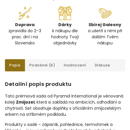
Doprava
Dárky
Sbírej Galeony
zpravidla do 2–3
k nákupu dle
a ušetři s nimi při
prac. dní i na
hodnoty Tvojí
dalším Tvém
Slovensko
objednávky
nákupu
Popis
Podobné (6)
Hodnocení
Diskuze
Detailní popis produktu
Tato prémiová sada od Pyramid International je věnovaná
koleji
Zmijozel
, která si zakládá na ambicích, odhodlání a
chytrosti. Set obsahuje doplňky s oficiálním zmijozelským
erbem na stříbrném podkladu.
Produkty v sadě – zápisník, pohlednice, termohrnek a