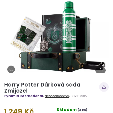
1 / 3
Harry Potter Dárková sada
Zmijozel
Pyramid International
Neohodnoceno
Kód:
7905
Skladem
1 249 Kč
(3 ks)