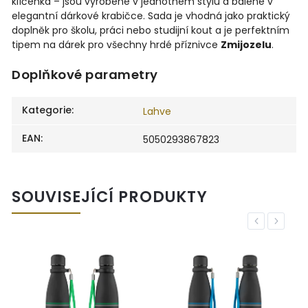
klíčenka – jsou vyrobené v jednotném stylu a balené v
elegantní dárkové krabičce. Sada je vhodná jako praktický
doplněk pro školu, práci nebo studijní kout a je perfektním
tipem na dárek pro všechny hrdé příznivce
Zmijozelu
.
Doplňkové parametry
Kategorie
:
Lahve
EAN
:
5050293867823
SOUVISEJÍCÍ PRODUKTY
Previous
Next