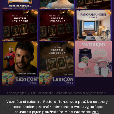
Sledovat na Instagramu
Copyright 2026
Wizardo
. Všechna práva vyhrazena.
Vytvořil
Shoptet
| Design
Shoptak.cz.
Vezměte si sušenku, Pottere! Tento web používá soubory
cookie. Dalším procházením tohoto webu vyjadřujete
souhlas s jejich používáním. Více informací
zde
.