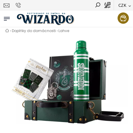
CZK
Vyhledávání
Hledat
›
Doplňky do domácnosti
›
Lahve