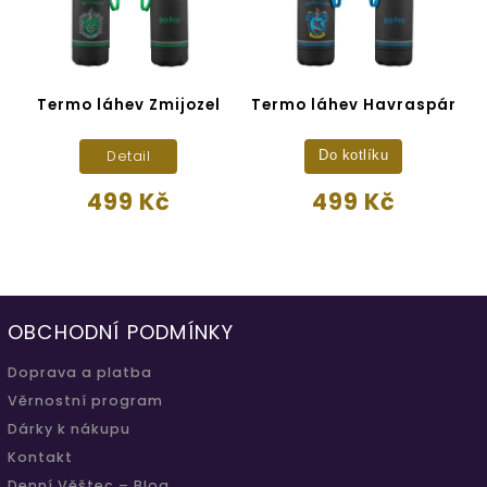
Termo láhev Zmijozel
Termo láhev Havraspár
Detail
Do kotlíku
499 Kč
499 Kč
OBCHODNÍ PODMÍNKY
Doprava a platba
Věrnostní program
Dárky k nákupu
Kontakt
Denní Věštec – Blog