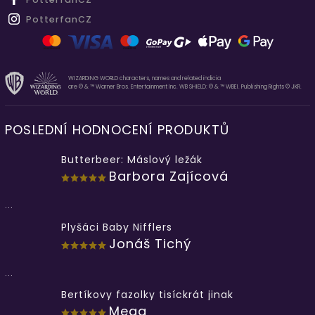
PotterfanCZ
WIZARDING WORLD characters, names and related indicia
are © & ™ Warner Bros. Entertainment Inc. WB SHIELD: © & ™ WBEI. Publishing Rights © JKR.
POSLEDNÍ HODNOCENÍ PRODUKTŮ
Butterbeer: Máslový ležák
Barbora Zajícová
...
Plyšáci Baby Nifflers
Jonáš Tichý
...
Bertíkovy fazolky tisíckrát jinak
Mega