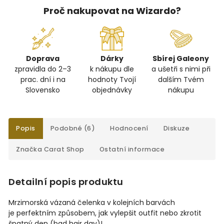
Proč nakupovat na Wizardo?
Doprava
Dárky
Sbírej Galeony
zpravidla do 2–3
k nákupu dle
a ušetři s nimi při
prac. dní i na
hodnoty Tvojí
dalším Tvém
Slovensko
objednávky
nákupu
Popis
Podobné (6)
Hodnocení
Diskuze
Značka
Carat Shop
Ostatní informace
Detailní popis produktu
Mrzimorská vázaná čelenka v kolejních barvách
je perfektním způsobem, jak vylepšit outfit nebo zkrotit
špatný den (bad hair day)!