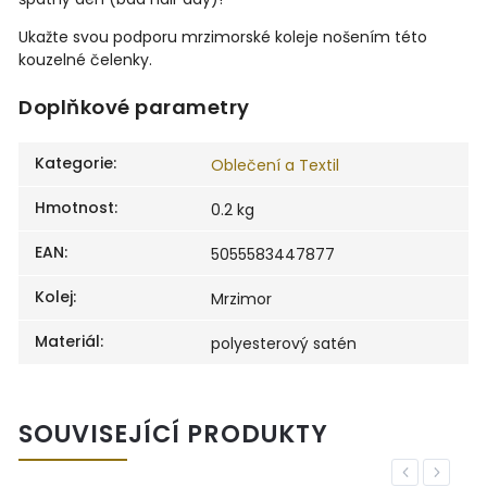
Ukažte svou podporu mrzimorské koleje nošením této
kouzelné čelenky.
Doplňkové parametry
Kategorie
:
Oblečení a Textil
Hmotnost
:
0.2 kg
EAN
:
5055583447877
Kolej
:
Mrzimor
Materiál
:
polyesterový satén
SOUVISEJÍCÍ PRODUKTY
Previous
Next