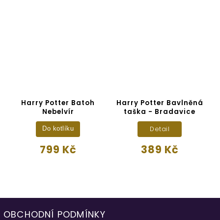
Harry Potter Batoh
Harry Potter Bavlněná
Nebelvír
taška - Bradavice
Detail
Do kotlíku
799 Kč
389 Kč
OBCHODNÍ PODMÍNKY