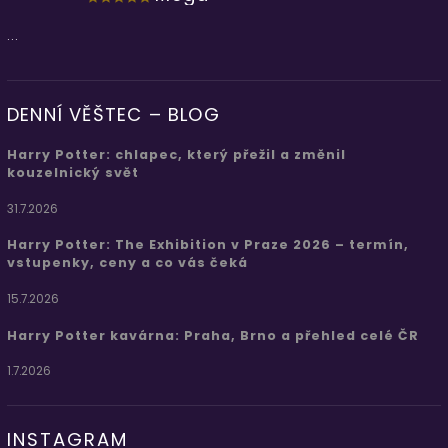
...
DENNÍ VĚŠTEC – BLOG
Harry Potter: chlapec, který přežil a změnil
kouzelnický svět
31.7.2026
Harry Potter: The Exhibition v Praze 2026 – termín,
vstupenky, ceny a co vás čeká
15.7.2026
Harry Potter kavárna: Praha, Brno a přehled celé ČR
1.7.2026
INSTAGRAM