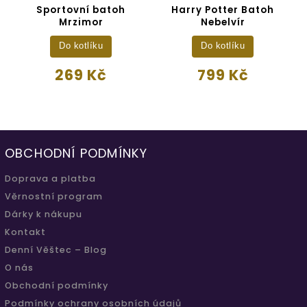
Sportovní batoh
Harry Potter Batoh
Mrzimor
Nebelvír
Do kotlíku
Do kotlíku
269 Kč
799 Kč
OBCHODNÍ PODMÍNKY
Doprava a platba
Věrnostní program
Dárky k nákupu
Kontakt
Denní Věštec – Blog
O nás
Obchodní podmínky
Podmínky ochrany osobních údajů