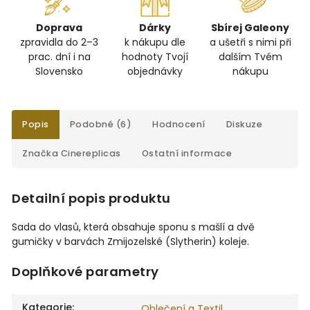
Doprava
Dárky
Sbírej Galeony
zpravidla do 2–3
k nákupu dle
a ušetři s nimi při
prac. dní i na
hodnoty Tvojí
dalším Tvém
Slovensko
objednávky
nákupu
Popis
Podobné (6)
Hodnocení
Diskuze
Značka
Cinereplicas
Ostatní informace
Detailní popis produktu
Sada do vlasů, která obsahuje sponu s mašlí a dvě
gumičky v barvách Zmijozelské (Slytherin) koleje.
Doplňkové parametry
Kategorie
:
Oblečení a Textil