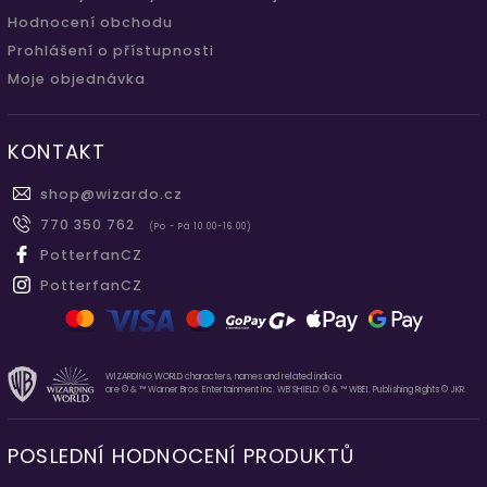
Hodnocení obchodu
Prohlášení o přístupnosti
Moje objednávka
KONTAKT
shop
@
wizardo.cz
770 350 762
(Po - Pá 10.00-16.00)
PotterfanCZ
PotterfanCZ
WIZARDING WORLD characters, names and related indicia
are © & ™ Warner Bros. Entertainment Inc. WB SHIELD: © & ™ WBEI. Publishing Rights © JKR.
POSLEDNÍ HODNOCENÍ PRODUKTŮ