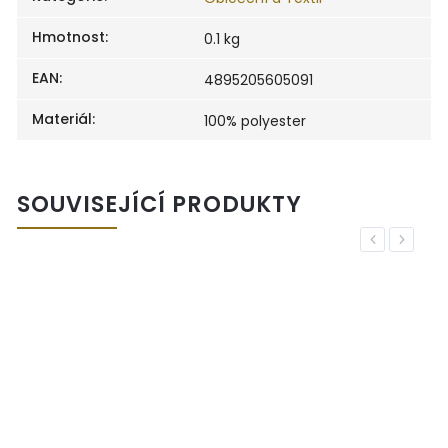
Hmotnost
:
0.1 kg
EAN
:
4895205605091
Materiál
:
100% polyester
SOUVISEJÍCÍ PRODUKTY
Previous
Next