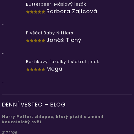
Butterbeer: Máslový ležák
Barbora Zajícová
...
Plyšáci Baby Nifflers
Jonáš Tichý
...
Bertíkovy fazolky tisíckrát jinak
Mega
...
DENNÍ VĚŠTEC – BLOG
Harry Potter: chlapec, který přežil a změnil
kouzelnický svět
31.7.2026