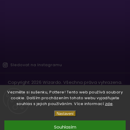
Sledovat na Instagramu
Copyright 2026
Wizardo
. Všechna práva vyhrazena.
Vytvořil
Shoptet
| Design
Shoptak.cz.
Vezměte si sušenku, Pottere! Tento web používá soubory
cookie. Dalším procházením tohoto webu vyjadřujete
souhlas s jejich používáním. Více informací
zde
.
Nastavení
Souhlasím