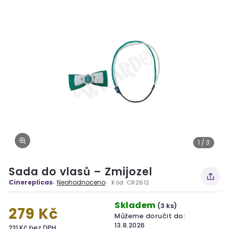
1 / 3
Sada do vlasů – Zmijozel
Cinereplicas
Neohodnoceno
Kód:
CR2612
Skladem
(3 ks)
279 Kč
Můžeme doručit do:
13.8.2026
231 Kč bez DPH