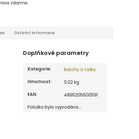
prava zdarma.
cas
Ostatní informace
Doplňkové parametry
Kategorie
:
Batohy a tašky
Hmotnost
:
0.02 kg
EAN
:
4895205600591
Položka byla vyprodána…