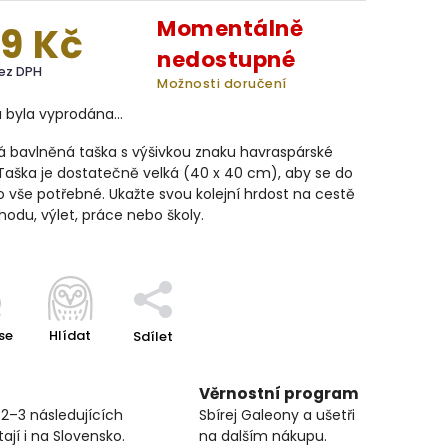
Momentálně
9 Kč
nedostupné
bez DPH
Možnosti doručení
a byla vyprodána…
á bavlněná taška s výšivkou znaku havraspárské
 Taška je dostatečně velká (40 x 40
cm), aby se do
lo vše potřebné. Ukažte svou kolejní hrdost na cestě
odu, výlet, práce nebo školy.
se
Hlídat
Sdílet
Věrnostní program
 2–3 následujících
Sbírej Galeony a ušetři
ají i na Slovensko.
na dalším nákupu.