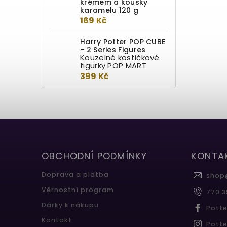
krémem a kousky
karamelu 120 g
169 Kč
Harry Potter POP CUBE
- 2 Series Figures
Kouzelné kostičkové
figurky POP MART
399 Kč
OBCHODNÍ PODMÍNKY
KONTA
Doprava a platba
shop
Věrnostní program
770 3
Dárky k nákupu
Pott
Kontakt
Pott