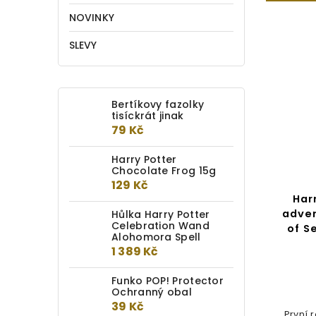
NOVINKY
TIP
SLEVY
Bertíkovy fazolky
tisíckrát jinak
79 Kč
249 Kč
–8 %
Harry Potter
Chocolate Frog 15g
129 Kč
Fantastická zvířata: Kufr
Har
Mloka Scamandera se
adve
Hůlka Harry Potter
Celebration Wand
zvukem
of S
Alohomora Spell
1 389 Kč
Detail
Funko POP! Protector
229 Kč
Ochranný obal
39 Kč
Tato krabička obsahuje
První 