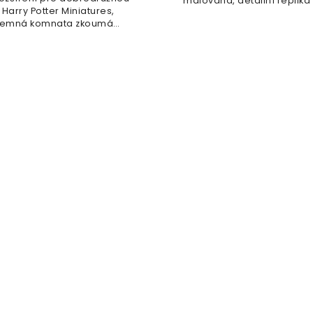
malovaná, detailní replika 
 Harry Potter Miniatures,
měří...
jemná komnata zkoumá
filmovou...