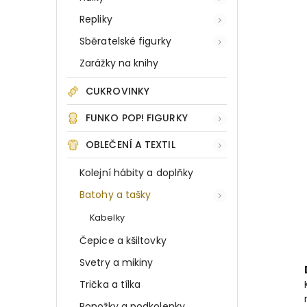
Repliky
Sběratelské figurky
Zarážky na knihy
CUKROVINKY
FUNKO POP! FIGURKY
OBLEČENÍ A TEXTIL
Kolejní hábity a doplňky
Batohy a tašky
Kabelky
Čepice a kšiltovky
Svetry a mikiny
Trička a tílka
Ponožky a podkolenky