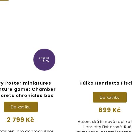
2 899 Kč
–3 %
ry Potter miniatures
Hůlka Henrietta Fisc
nture game: Chamber
ecrets chronicles box
Do kotlíku
Do kotlíku
899 Kč
2 799 Kč
Autentická filmová replika 
Henrietty Fisherové. Ru
rozšíření pro dobrodružnou