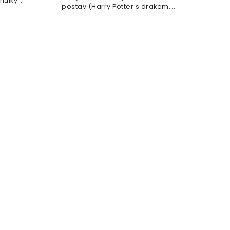
hůlky
postav (Harry Potter s drakem,
Velké
Dobby s...