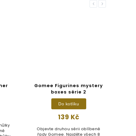
Previous
Next
her
Gomee Figurines mystery
Ha
boxes série 2
Do kotlíku
139 Kč
hůlky
Objevte druhou sérii oblíbené
P
čně
řady Gomee. Najděte všech 8
Ha