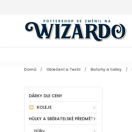
Domů
/
Oblečení a Textil
/
Batohy a tašky
/
DÁRKY DLE CENY
KOLEJE
HŮLKY A SBĚRATELSKÉ PŘEDMĚTY
Hůlky