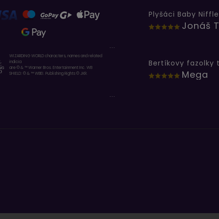
Plyšáci Baby Niffle
Jonáš T
...
WIZARDING WORLD characters, names and related
indicia
are © & ™ Warner Bros. Entertainment Inc. WB
Mega
SHIELD: © & ™ WBEI. Publishing Rights © JKR.
...