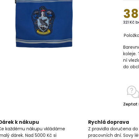
38
321 Kč 
Položk
Barevn
koleje.
ní vlez
do obch
Zeptat 
Dárek k nákupu
Rychlá doprava
Ke každému nákupu vkládáme
Z pravidla doručena do
malý dárek. Nad 5000 Kč si
pracovních dní. Sovy lét