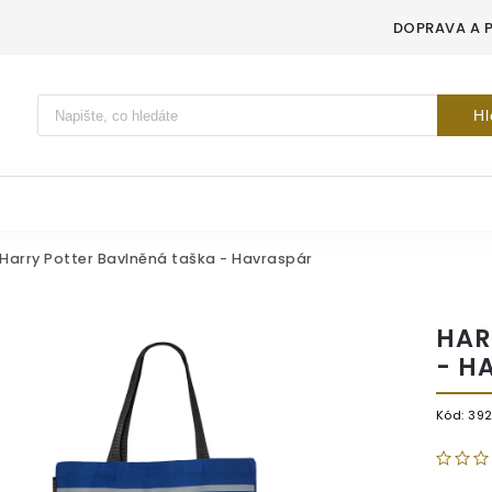
DOPRAVA A 
Vyhledávání
Hl
Harry Potter Bavlněná taška - Havraspár
HAR
- H
Kód:
39