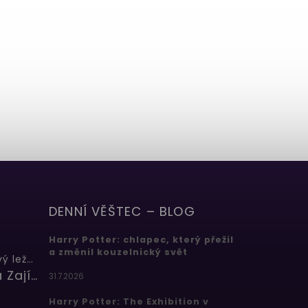
DENNÍ VĚŠTEC – BLOG
Harry Potter: chlapec, který přežil
a změnil kouzelnický svět
Butterbeer: Máslový ležák
Barbora Zajícová
31.7.2026
Harry Potter: The Exhibition v