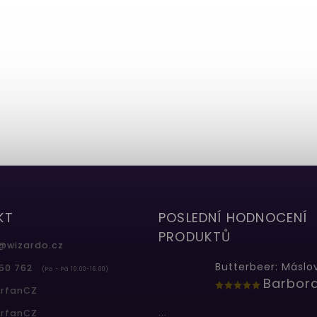
KT
POSLEDNÍ HODNOCENÍ
PRODUKTŮ
@
wizardo.cz
50 762
(Po - Pá 10.00-16.00)
erfanCZ
...
erfanCZ