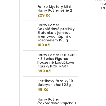
zmenšenou repliku Mlokova kufru.
hru
Funko Mystery Mini:
Při otevření se začnou z kufru...
Ta
Harry Potter série 2
229 Kč
Harry Potter
Čokoládové pralinky
Zlatonka s jemnou
krémovou náplní a
karamelem 150 g
169 Kč
Harry Potter POP CUBE
- 3 Series Figures
Kouzelné kostičkové
figurky POP MART
399 Kč
Bertíkovy fazolky 10
dobrých chutí 28g
49 Kč
Harry Potter
Čokoládová vajíčka s