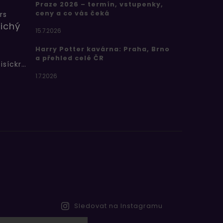
Praze 2026 – termín, vstupenky,
ceny a co vás čeká
rs
ichý
15.7.2026
Harry Potter kavárna: Praha, Brno
a přehled celé ČR
Bertíkovy fazolky tisíckrát jinak
1.7.2026
Sledovat na Instagramu