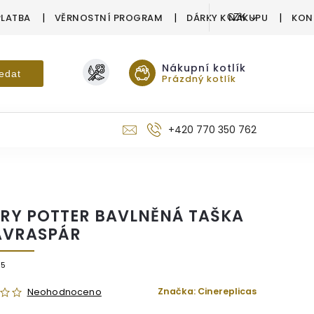
PLATBA
VĚRNOSTNÍ PROGRAM
DÁRKY K NÁKUPU
KON
CZK
Nákupní kotlík
edat
Prázdný kotlík
+420 770 350 762
RY POTTER BAVLNĚNÁ TAŠKA
AVRASPÁR
25
Značka:
Cinereplicas
Neohodnoceno