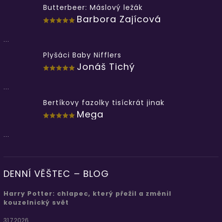
Butterbeer: Máslový ležák
Barbora Zajícová
...
Plyšáci Baby Nifflers
Jonáš Tichý
...
Bertíkovy fazolky tisíckrát jinak
Mega
...
DENNÍ VĚŠTEC – BLOG
Harry Potter: chlapec, který přežil a změnil
kouzelnický svět
31.7.2026