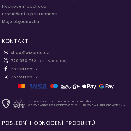
Hodnocení obchodu
Prohlášení o přístupnosti
Moje objednávka
KONTAKT
shop
@
wizardo.cz
770 350 762
(Po - Pá 10.00-16.00)
PotterfanCZ
PotterfanCZ
WIZARDING WORLD characters, names and related indicia
are © & ™ Warner Bros. Entertainment Inc. WB SHIELD: © & ™ WBEI. Publishing Rights © JKR.
POSLEDNÍ HODNOCENÍ PRODUKTŮ