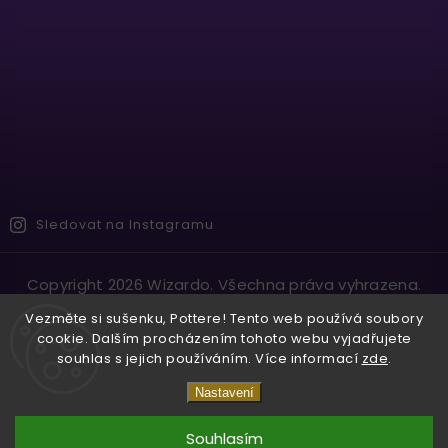
Sledovat na Instagramu
Copyright 2026
Wizardo
. Všechna práva vyhrazena.
Vytvořil
Shoptet
| Design
Shoptak.cz.
Vezměte si sušenku, Pottere! Tento web používá soubory
cookie. Dalším procházením tohoto webu vyjadřujete
souhlas s jejich používáním. Více informací
zde
.
Nastavení
Souhlasím