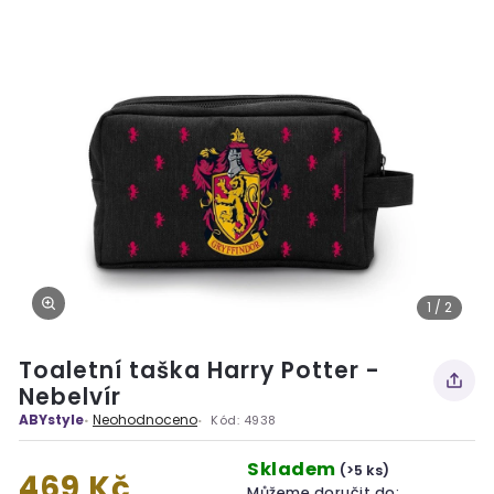
1 / 2
Toaletní taška Harry Potter -
Nebelvír
ABYstyle
Neohodnoceno
Kód:
4938
Skladem
(>5 ks)
469 Kč
Můžeme doručit do: