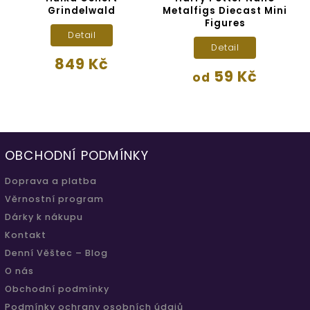
Grindelwald
Metalfigs Diecast Mini
Figures
Detail
Detail
849 Kč
59 Kč
od
OBCHODNÍ PODMÍNKY
Doprava a platba
Věrnostní program
Dárky k nákupu
Kontakt
Denní Věštec – Blog
O nás
Obchodní podmínky
Podmínky ochrany osobních údajů