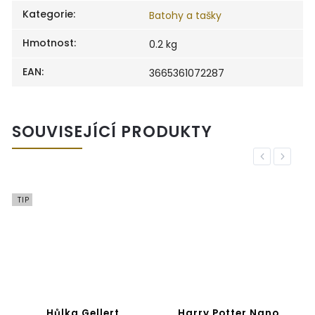
Kategorie
:
Batohy a tašky
Hmotnost
:
0.2 kg
EAN
:
3665361072287
SOUVISEJÍCÍ PRODUKTY
Previous
Next
TIP
Hůlka Gellert
Harry Potter Nano