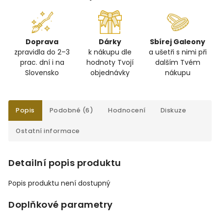
Doprava
Dárky
Sbírej Galeony
zpravidla do 2–3
k nákupu dle
a ušetři s nimi při
prac. dní i na
hodnoty Tvojí
dalším Tvém
Slovensko
objednávky
nákupu
Popis
Podobné (6)
Hodnocení
Diskuze
Ostatní informace
Detailní popis produktu
Popis produktu není dostupný
Doplňkové parametry