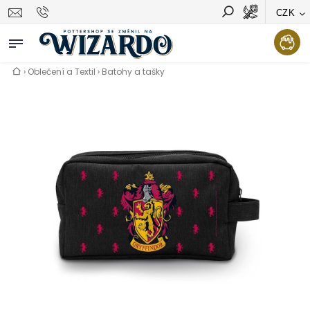
CZK
Vyhledávání
Hledat
›
Oblečení a Textil
›
Batohy a tašky