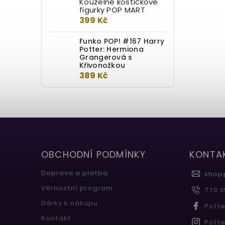
Kouzelné kostičkové
figurky POP MART
399 Kč
Funko POP! #167 Harry
Potter: Hermiona
Grangerová s
Křivonožkou
389 Kč
OBCHODNÍ PODMÍNKY
KONTA
Doprava a platba
shop
Věrnostní program
770 3
Dárky k nákupu
Pott
Kontakt
Pott