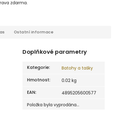
prava zdarma.
cas
Ostatní informace
Doplňkové parametry
Kategorie
:
Batohy a tašky
Hmotnost
:
0.02 kg
EAN
:
4895205600577
Položka byla vyprodána…