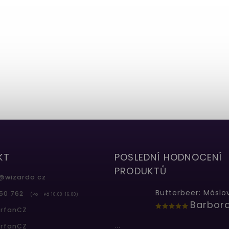
KT
POSLEDNÍ HODNOCENÍ
PRODUKTŮ
@
wizardo.cz
50 762
(Po - Pá 10.00-16.00)
erfanCZ
...
erfanCZ