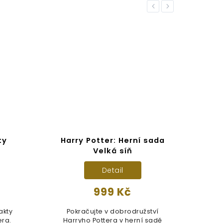
Previous
Next
TIP
ty
Harry Potter: Herní sada
Hůl
Velká síň
Detail
999 Kč
Ofi
akty
Pokračujte v dobrodružství
Gell
ra.
Harryho Pottera v herní sadě