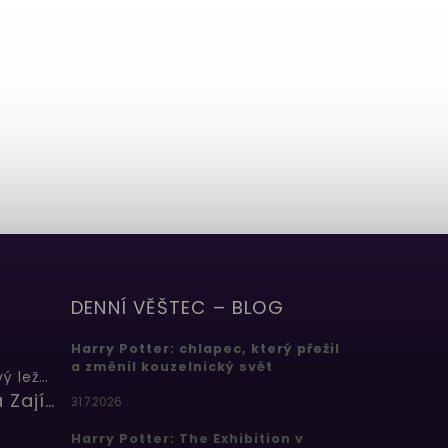
DENNÍ VĚŠTEC – BLOG
Harry Potter: chlapec, který přežil
a změnil kouzelnický svět
Butterbeer: Máslový ležák
Barbora Zajícová
31.7.2026
Harry Potter: The Exhibition v