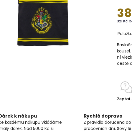
38
321 Kč 
Položk
Bavlněn
kouzel.
ní vlez
cestě d
Zeptat 
Dárek k nákupu
Rychlá doprava
Ke každému nákupu vkládáme
Z pravidla doručena do
malý dárek. Nad 5000 Kč si
pracovních dní. Sovy lét