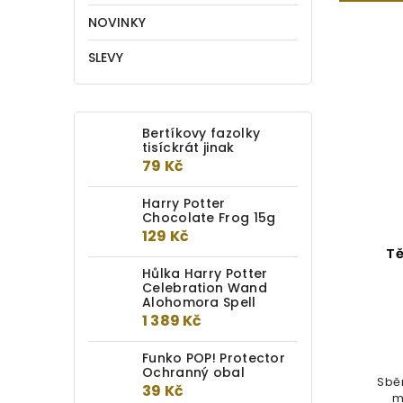
NOVINKY
SLEVY
Bertíkovy fazolky
tisíckrát jinak
79 Kč
Harry Potter
Chocolate Frog 15g
129 Kč
Ohebný Cornwallský rarach
Tě
Hůlka Harry Potter
Celebration Wand
Do kotlíku
Alohomora Spell
1 389 Kč
249 Kč
Funko POP! Protector
Ochranný obal
Tento rozkošný tvarovatelný
Sbě
Cornwallský rarach (Cornish Pixie)
39 Kč
m