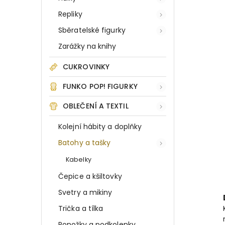
Repliky
Sběratelské figurky
Zarážky na knihy
CUKROVINKY
FUNKO POP! FIGURKY
OBLEČENÍ A TEXTIL
Kolejní hábity a doplňky
Batohy a tašky
Kabelky
Čepice a kšiltovky
Svetry a mikiny
Trička a tílka
Ponožky a podkolenky