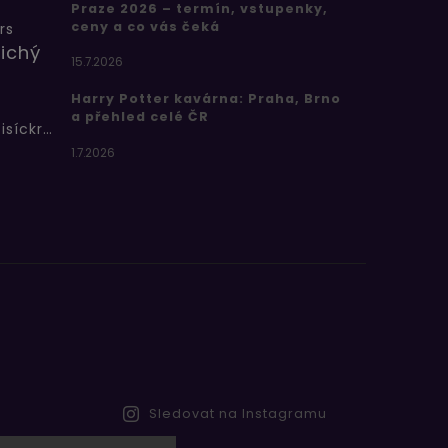
Praze 2026 – termín, vstupenky,
ceny a co vás čeká
rs
ichý
15.7.2026
Harry Potter kavárna: Praha, Brno
a přehled celé ČR
Bertíkovy fazolky tisíckrát jinak
1.7.2026
Sledovat na Instagramu