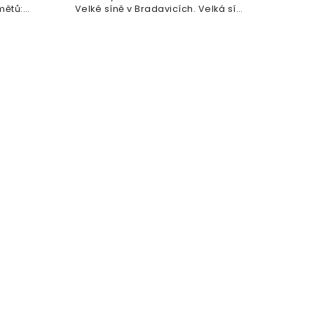
hůlky
mětů:
Velké síně v Bradavicích. Velká síň
lze...