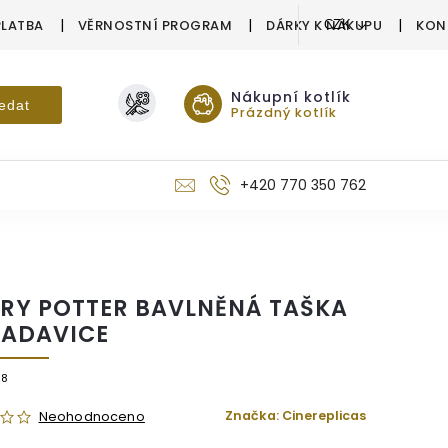
PLATBA
VĚRNOSTNÍ PROGRAM
DÁRKY K NÁKUPU
KON
CZK
Nákupní kotlík
edat
Prázdný kotlík
+420 770 350 762
RY POTTER BAVLNĚNÁ TAŠKA
RADAVICE
28
Značka:
Cinereplicas
Neohodnoceno