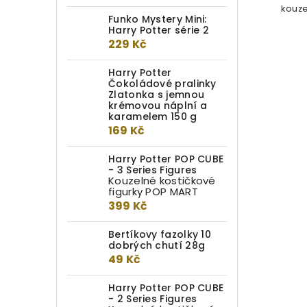
dokáže nápachat velkou paseku,
kouze
ale...
Funko Mystery Mini:
Harry Potter série 2
229 Kč
Harry Potter
Čokoládové pralinky
Zlatonka s jemnou
krémovou náplní a
karamelem 150 g
169 Kč
Harry Potter POP CUBE
- 3 Series Figures
Kouzelné kostičkové
figurky POP MART
399 Kč
Bertíkovy fazolky 10
dobrých chutí 28g
49 Kč
Harry Potter POP CUBE
- 2 Series Figures