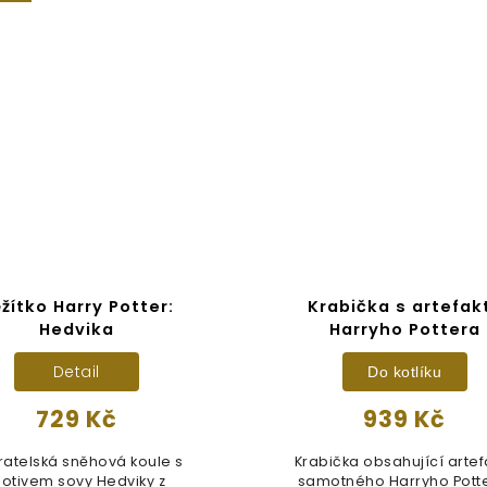
žítko Harry Potter:
Krabička s artefak
Hedvika
Harryho Pottera
Detail
Do kotlíku
729 Kč
939 Kč
ratelská sněhová koule s
Krabička obsahující artef
otivem sovy Hedviky z
samotného Harryho Potte