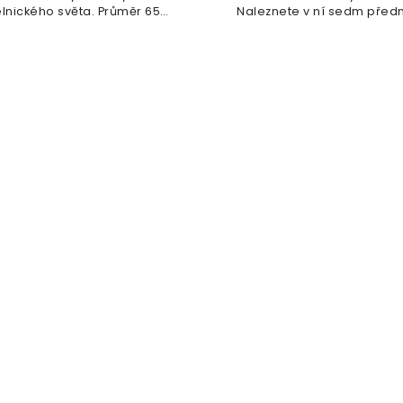
lnického světa. Průměr 65
Naleznete v ní sedm před
mm, elegantní...
dopis o...