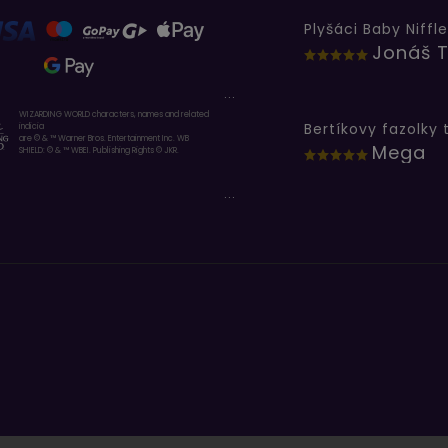
Plyšáci Baby Niffle
Jonáš T
...
WIZARDING WORLD characters, names and related
indicia
are © & ™ Warner Bros. Entertainment Inc. WB
Mega
SHIELD: © & ™ WBEI. Publishing Rights © JKR.
...