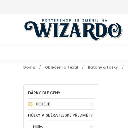
Domů
/
Oblečení a Textil
/
Batohy a tašky
/
DÁRKY DLE CENY
KOLEJE
HŮLKY A SBĚRATELSKÉ PŘEDMĚTY
Hůlky