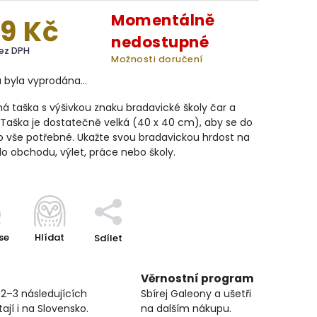
Momentálně
9 Kč
nedostupné
bez DPH
Možnosti doručení
a byla vyprodána…
á taška s výšivkou znaku bradavické školy čar a
 Taška je dostatečně velká (40 x 40
cm), aby se do
lo vše potřebné. Ukažte svou bradavickou hrdost na
o obchodu, výlet, práce nebo školy.
se
Hlídat
Sdílet
Věrnostní program
 2–3 následujících
Sbírej Galeony a ušetři
ají i na Slovensko.
na dalším nákupu.