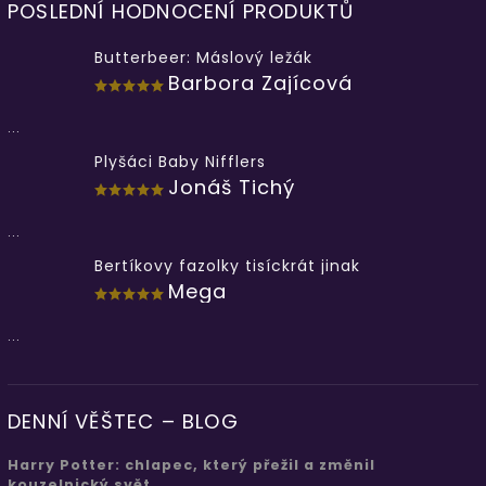
POSLEDNÍ HODNOCENÍ PRODUKTŮ
Butterbeer: Máslový ležák
Barbora Zajícová
...
Plyšáci Baby Nifflers
Jonáš Tichý
...
Bertíkovy fazolky tisíckrát jinak
Mega
...
DENNÍ VĚŠTEC – BLOG
Harry Potter: chlapec, který přežil a změnil
kouzelnický svět