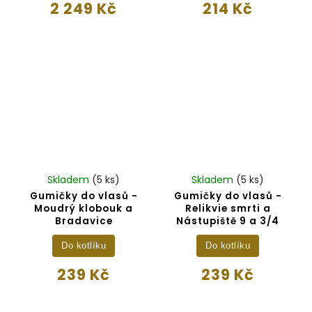
2 249 Kč
214 Kč
Skladem
(5 ks)
Skladem
(5 ks)
Gumičky do vlasů -
Gumičky do vlasů -
Moudrý klobouk a
Relikvie smrti a
Bradavice
Nástupiště 9 a 3/4
Do kotlíku
Do kotlíku
239 Kč
239 Kč