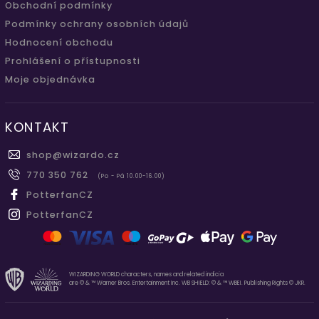
Obchodní podmínky
Podmínky ochrany osobních údajů
Hodnocení obchodu
Prohlášení o přístupnosti
Moje objednávka
KONTAKT
shop
@
wizardo.cz
770 350 762
(Po - Pá 10.00-16.00)
PotterfanCZ
PotterfanCZ
WIZARDING WORLD characters, names and related indicia
are © & ™ Warner Bros. Entertainment Inc. WB SHIELD: © & ™ WBEI. Publishing Rights © JKR.