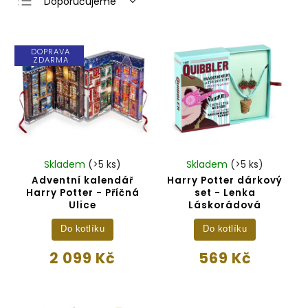
Doporučujeme
Nejlevnější
Nejdražší
DOPRAVA
ZDARMA
Nejprodávanější
Abecedně
Skladem
(>5 ks)
Skladem
(>5 ks)
Adventní kalendář
Harry Potter dárkový
Harry Potter - Příčná
set - Lenka
Ulice
Láskorádová
Do kotlíku
Do kotlíku
2 099 Kč
569 Kč