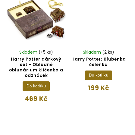
Skladem
(>5 ks)
Skladem
(2 ks)
Harry Potter dárkový
Harry Potter: Kluběnka
set - Obludné
čelenka
obludárium klíčenka a
odznáček
Do kotlíku
199 Kč
Do kotlíku
469 Kč