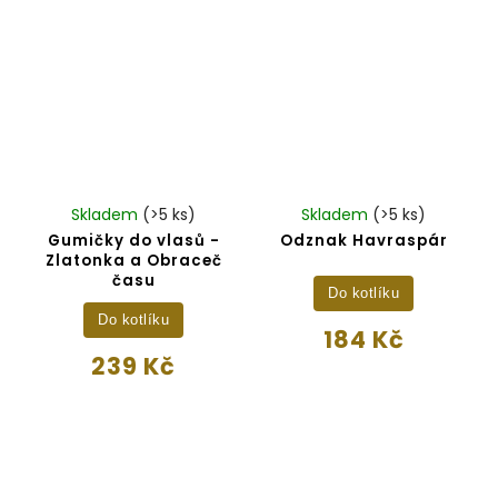
Skladem
(>5 ks)
Skladem
(>5 ks)
Gumičky do vlasů -
Odznak Havraspár
Zlatonka a Obraceč
času
Do kotlíku
Do kotlíku
184 Kč
239 Kč