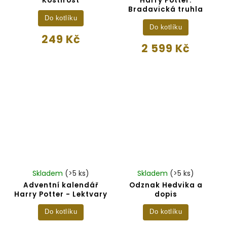
Kostirost
Harry Potter:
Bradavická truhla
Do kotlíku
Do kotlíku
249 Kč
2 599 Kč
Skladem
(>5 ks)
Skladem
(>5 ks)
Adventní kalendář
Odznak Hedvika a
Harry Potter - Lektvary
dopis
Do kotlíku
Do kotlíku