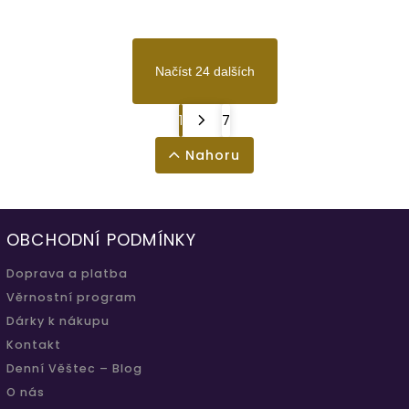
Načíst 24 dalších
1
7
Nahoru
OBCHODNÍ PODMÍNKY
Doprava a platba
Věrnostní program
Dárky k nákupu
Kontakt
Denní Věštec – Blog
O nás