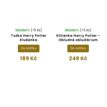
Skladem
(>5 ks)
Skladem
(>5 ks)
Tužka Harry Potter
Klíčenka Harry Potter -
Kluběnka
Obludné obludárium
Do kotlíku
Do kotlíku
189 Kč
249 Kč